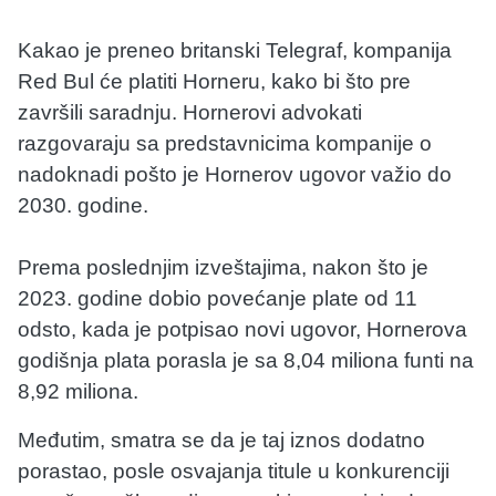
Kakao je preneo britanski Telegraf, kompanija
Red Bul će platiti Horneru, kako bi što pre
završili saradnju. Hornerovi advokati
razgovaraju sa predstavnicima kompanije o
nadoknadi pošto je Hornerov ugovor važio do
2030. godine.
Prema poslednjim izveštajima, nakon što je
2023. godine dobio povećanje plate od 11
odsto, kada je potpisao novi ugovor, Hornerova
godišnja plata porasla je sa 8,04 miliona funti na
8,92 miliona.
Međutim, smatra se da je taj iznos dodatno
porastao, posle osvajanja titule u konkurenciji