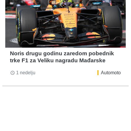
Noris drugu godinu zaredom pobednik
trke F1 za Veliku nagradu Mađarske
1 nedelju
Automoto
access_time