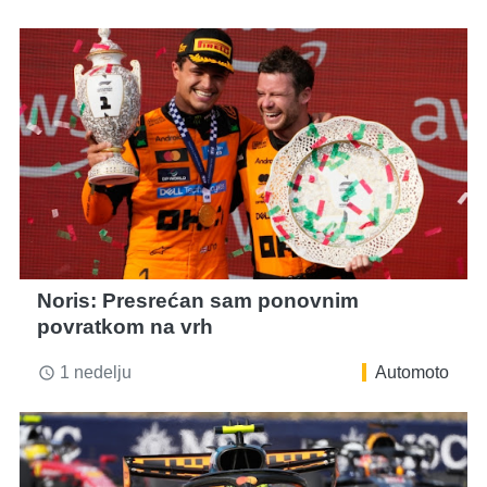
Noris: Presrećan sam ponovnim
povratkom na vrh
1 nedelju
Automoto
access_time