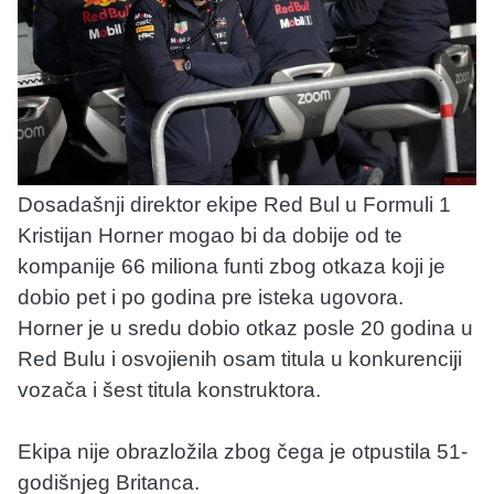
Dosadašnji direktor ekipe Red Bul u Formuli 1
Kristijan Horner mogao bi da dobije od te
kompanije 66 miliona funti zbog otkaza koji je
dobio pet i po godina pre isteka ugovora.
Horner je u sredu dobio otkaz posle 20 godina u
Red Bulu i osvojienih osam titula u konkurenciji
vozača i šest titula konstruktora.
Ekipa nije obrazložila zbog čega je otpustila 51-
godišnjeg Britanca.