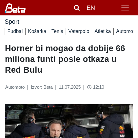
EN
Sport
Fudbal
Košarka
Tenis
Vaterpolo
Atletika
Automoto
Horner bi mogao da dobije 66
miliona funti posle otkaza u
Red Bulu
Automoto
|
Izvor: Beta
|
11.07.2025
|
12:10
access_time