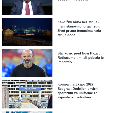
Kako živi Kuba bez struje -
njeni stanovnici organizuju
život prema trenucima kada
struja dođe
Stanković pred Novi Pazar:
Rotiraćemo tim, ali pobeda je
imperativ
Kompanija Ekspo 2027
Beograd: Dodeljen okvirni
sporazum za uniforme za
zaposlene i volontere