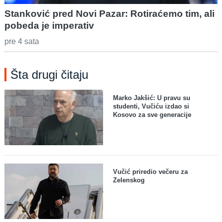
Stanković pred Novi Pazar: Rotiraćemo tim, ali
pobeda je imperativ
pre 4 sata
Šta drugi čitaju
Marko Jakšić: U pravu su
studenti, Vučiću izdao si
Kosovo za sve generacije
Vučić priredio večeru za
Zelenskog