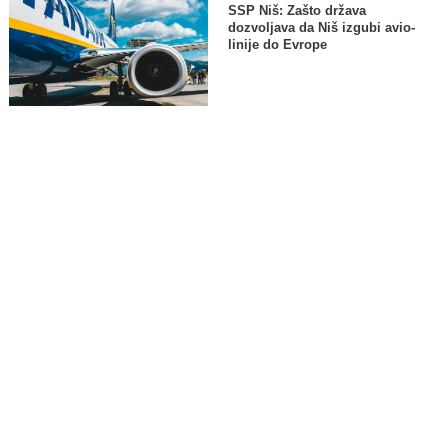
SSP Niš: Zašto država
dozvoljava da Niš izgubi avio-
linije do Evrope