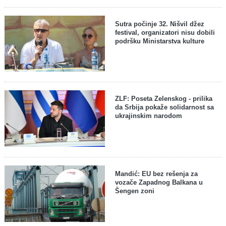
Sutra počinje 32. Nišvil džez
festival, organizatori nisu dobili
podršku Ministarstva kulture
ZLF: Poseta Zelenskog - prilika
da Srbija pokaže solidarnost sa
ukrajinskim narodom
Mandić: EU bez rešenja za
vozače Zapadnog Balkana u
Šengen zoni