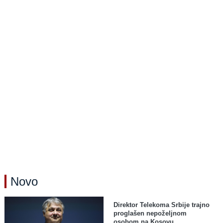
Novo
Direktor Telekoma Srbije trajno
proglašen nepoželjnom
osobom na Kosovu