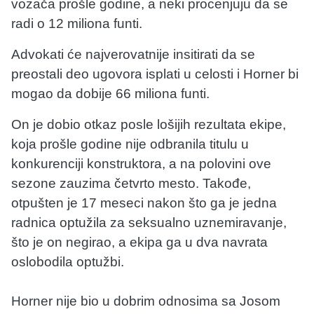
vozača prošle godine, a neki procenjuju da se
radi o 12 miliona funti.
Advokati će najverovatnije insitirati da se
preostali deo ugovora isplati u celosti i Horner bi
mogao da dobije 66 miliona funti.
On je dobio otkaz posle lošijih rezultata ekipe,
koja prošle godine nije odbranila titulu u
konkurenciji konstruktora, a na polovini ove
sezone zauzima četvrto mesto. Takođe,
otpušten je 17 meseci nakon što ga je jedna
radnica optužila za seksualno uznemiravanje,
što je on negirao, a ekipa ga u dva navrata
oslobodila optužbi.
Horner nije bio u dobrim odnosima sa Josom