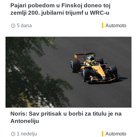
Pajari pobedom u Finskoj doneo toj
zemlji 200. jubilarni trijumf u WRC-u
5 dana
Automoto
access_time
Noris: Sav pritisak u borbi za titulu je na
Antoneliju
1 nedelju
Automoto
access_time