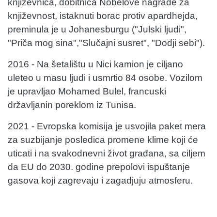
književnica, dobitnica Nobelove nagrade za
književnost, istaknuti borac protiv apardhejda,
preminula je u Johanesburgu ("Julski ljudi",
"Priča mog sina","Slučajni susret", "Dodji sebi").
2016 - Na šetalištu u Nici kamion je ciljano
uleteo u masu ljudi i usmrtio 84 osobe. Vozilom
je upravljao Mohamed Bulel, francuski
državljanin poreklom iz Tunisa.
2021 - Evropska komisija je usvojila paket mera
za suzbijanje posledica promene klime koji će
uticati i na svakodnevni život građana, sa ciljem
da EU do 2030. godine prepolovi ispuštanje
gasova koji zagrevaju i zagadjuju atmosferu.