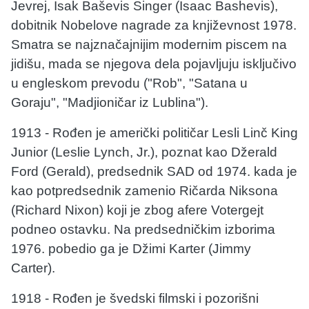
Jevrej, Isak Baševis Singer (Isaac Bashevis),
dobitnik Nobelove nagrade za književnost 1978.
Smatra se najznačajnijim modernim piscem na
jidišu, mada se njegova dela pojavljuju isključivo
u engleskom prevodu ("Rob", "Satana u
Goraju", "Madjioničar iz Lublina").
1913 - Rođen je američki političar Lesli Linč King
Junior (Leslie Lynch, Jr.), poznat kao Džerald
Ford (Gerald), predsednik SAD od 1974. kada je
kao potpredsednik zamenio Ričarda Niksona
(Richard Nixon) koji je zbog afere Votergejt
podneo ostavku. Na predsedničkim izborima
1976. pobedio ga je Džimi Karter (Jimmy
Carter).
1918 - Rođen je švedski filmski i pozorišni