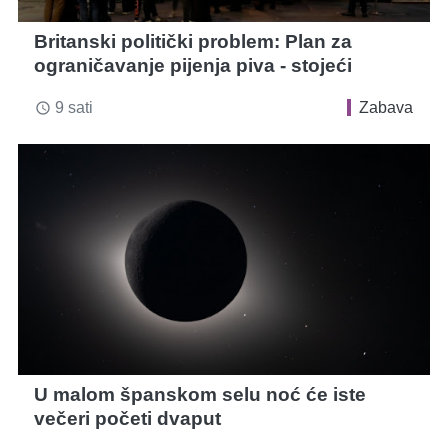
Britanski politički problem: Plan za
ograničavanje pijenja piva - stojeći
9 sati
Zabava
access_time
U malom španskom selu noć će iste
večeri početi dvaput