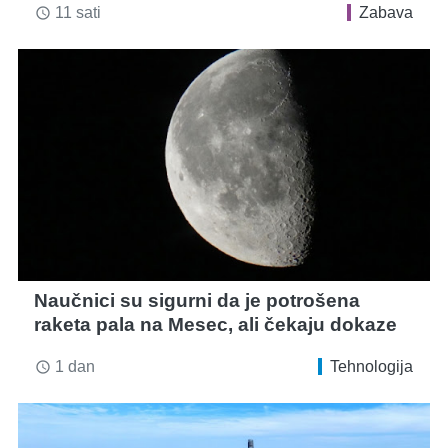
11 sati
Zabava
access_time
Naučnici su sigurni da je potrošena
raketa pala na Mesec, ali čekaju dokaze
1 dan
Tehnologija
access_time