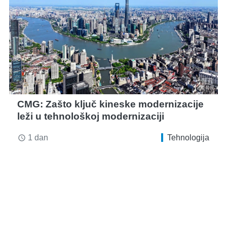
CMG: Zašto ključ kineske modernizacije
leži u tehnološkoj modernizaciji
1 dan
Tehnologija
access_time