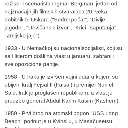
režiser i scenarista Ingmar Bergman, jedan od
najznačajnijih filmskih stvaralaca 20. veka,
dobitnik tri Oskara ("Sedmi pečat", "Divlje
jagode", "Devičanski izvor", "Krici i šaputanja",
"Zmijsko jaje").
1933 - U Nemačkoj su nacionalsocijalisti, koji su
sa Hitlerom došli na vlast u januaru, zabranili
sve opozicione partije.
1958 - U Iraku je izvršen vojni udar u kojem su
ubijeni kralj Fejsal II (Faisal) i premijer Nuri el-
Said. Irak je proglašen republikom, a vlast je
preuzeo general Abdul Karim Kasim (Kashem).
1959 - Prvi brod na atomski pogon "USS Long
Beach" porinut je u Kvinsiju, u Masačusetsu.