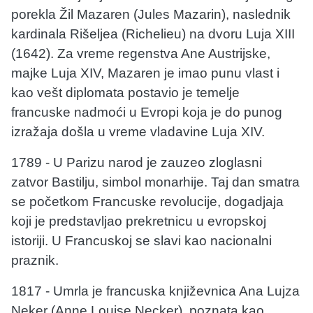
porekla Žil Mazaren (Jules Mazarin), naslednik
kardinala Rišeljea (Richelieu) na dvoru Luja XIII
(1642). Za vreme regenstva Ane Austrijske,
majke Luja XIV, Mazaren je imao punu vlast i
kao vešt diplomata postavio je temelje
francuske nadmoći u Evropi koja je do punog
izražaja došla u vreme vladavine Luja XIV.
1789 - U Parizu narod je zauzeo zloglasni
zatvor Bastilju, simbol monarhije. Taj dan smatra
se početkom Francuske revolucije, dogadjaja
koji je predstavljao prekretnicu u evropskoj
istoriji. U Francuskoj se slavi kao nacionalni
praznik.
1817 - Umrla je francuska književnica Ana Lujza
Neker (Anne Louise Necker), poznata kao