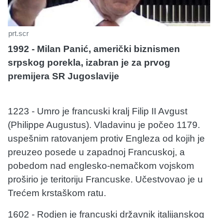
prt.scr
1992 - Milan Panić, američki biznismen
srpskog porekla, izabran je za prvog
premijera SR Jugoslavije
1223 - Umro je francuski kralj Filip II Avgust
(Philippe Augustus). Vladavinu je počeo 1179.
uspešnim ratovanjem protiv Engleza od kojih je
preuzeo posede u zapadnoj Francuskoj, a
pobedom nad englesko-nemačkom vojskom
proširio je teritoriju Francuske. Učestvovao je u
Trećem krstaškom ratu.
1602 - Rodjen je francuski državnik italijanskog