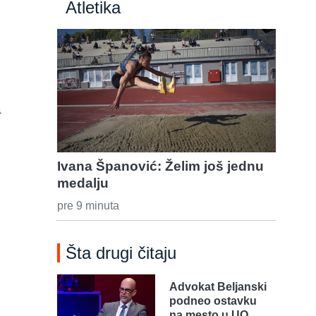
Atletika
a
Ivana Španović: Želim još jednu
medalju
pre 9 minuta
Šta drugi čitaju
Advokat Beljanski
podneo ostavku
na mesto u UO