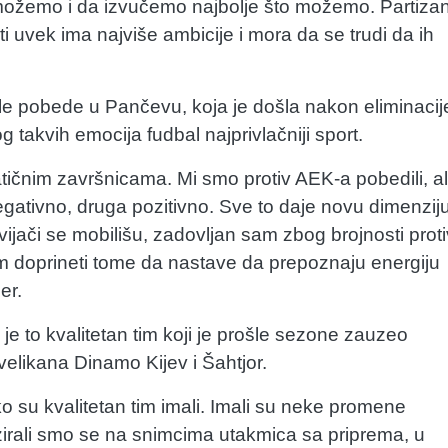
možemo i da izvučemo najbolje što možemo. Partiza
sti uvek ima najviše ambicije i mora da se trudi da ih
le pobede u Pančevu, koja je došla nakon eliminacij
takvih emocija fudbal najprivlačniji sport.
čnim završnicama. Mi smo protiv AEK-a pobedili, al
gativno, druga pozitivno. Sve to daje novu dimenzij
avijači se mobilišu, zadovljan sam zbog brojnosti proti
 doprineti tome da nastave da prepoznaju energiju
er.
je to kvalitetan tim koji je prošle sezone zauzeo
velikana Dinamo Kijev i Šahtjor.
iko su kvalitetan tim imali. Imali su neke promene
azirali smo se na snimcima utakmica sa priprema, u