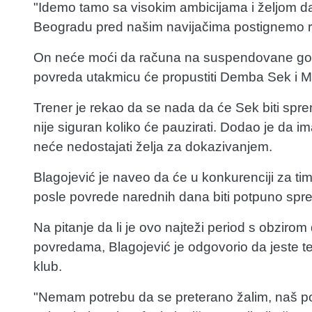
"Idemo tamo sa visokim ambicijama i željom da
Beogradu pred našim navijačima postignemo rez
On neće moći da računa na suspendovane gol
povreda utakmicu će propustiti Demba Sek i M
Trener je rekao da se nada da će Sek biti spr
nije siguran koliko će pauzirati. Dodao je da im
neće nedostajati želja za dokazivanjem.
Blagojević je naveo da će u konkurenciji za tim
posle povrede narednih dana biti potpuno spr
Na pitanje da li je ovo najteži period s obziro
povredama, Blagojević je odgovorio da jeste teš
klub.
"Nemam potrebu da se preterano žalim, naš p