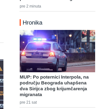
pre 2 minuta
Hronika
MUP: Po poternici Interpola, na
području Beograda uhapšena
dva Sirijca zbog krijumčarenja
migranata
pre 21 sat