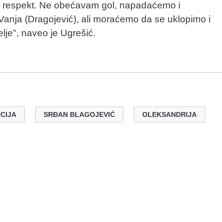
uz respekt. Ne obećavam gol, napadaćemo i
anja (Dragojević), ali moraćemo da se uklopimo i
lje", naveo je Ugrešić.
CIJA
SRĐAN BLAGOJEVIĆ
OLEKSANDRIJA