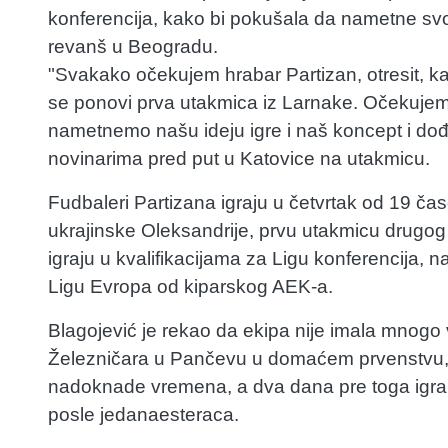
konferencija, kako bi pokušala da nametne svoj 
revanš u Beogradu.
"Svakako očekujem hrabar Partizan, otresit, ka
se ponovi prva utakmica iz Larnake. Očekujem
nametnemo našu ideju igre i naš koncept i dođ
novinarima pred put u Katovice na utakmicu.
Fudbaleri Partizana igraju u četvrtak od 19 č
ukrajinske Oleksandrije, prvu utakmicu drugog k
igraju u kvalifikacijama za Ligu konferencija, n
Ligu Evropa od kiparskog AEK-a.
Blagojević je rekao da ekipa nije imala mnogo v
Železničara u Pančevu u domaćem prvenstvu,
nadoknade vremena, a dva dana pre toga igrala
posle jedanaesteraca.