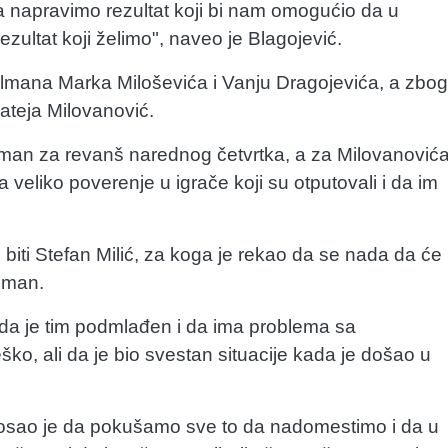
 napravimo rezultat koji bi nam omogućio da u
ultat koji želimo", naveo je Blagojević.
mana Marka Miloševića i Vanju Dragojevića, a zbog
ateja Milovanović.
eman za revanš narednog četvrtka, a za Milovanović
a veliko poverenje u igrače koji su otputovali i da im
 biti Stefan Milić, za koga je rekao da se nada da će
eman.
m da je tim podmlađen i da ima problema sa
ko, ali da je bio svestan situacije kada je došao u
osao je da pokušamo sve to da nadomestimo i da u