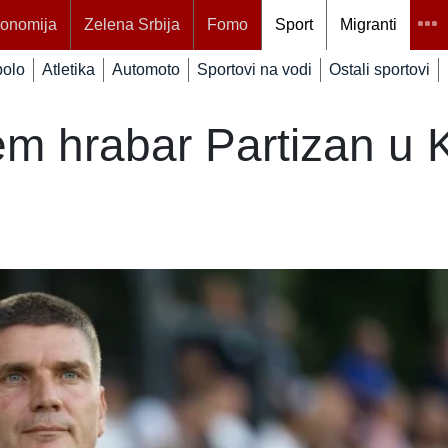
onomija
Zelena Srbija
Fomo
Sport
Migranti
polo
Atletika
Automoto
Sportovi na vodi
Ostali sportovi
em hrabar Partizan u