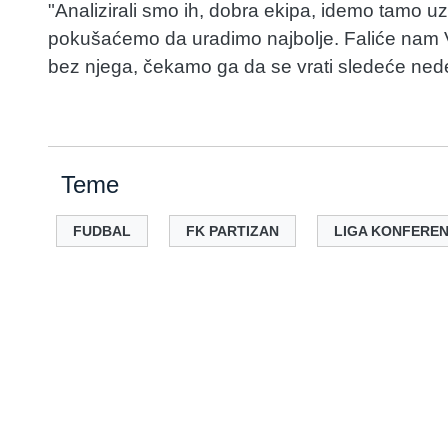
"Analizirali smo ih, dobra ekipa, idemo tamo 
pokušaćemo da uradimo najbolje. Faliće nam V
bez njega, čekamo ga da se vrati sledeće nede
Teme
FUDBAL
FK PARTIZAN
LIGA KONFEREN