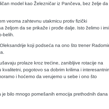
sličan model kao Železničar iz Pančeva, bez želje da
em veoma zahtevnu utakmicu protiv fizički
 željom da se prikaže i prođe dalje. Isto želimo i imi 
-belih.
 Oleksandrije koji podseća na ono što trener Radomi
a.
okušavaju prolaze kroz trećine, zanibljive rotacije na
kvalitetni, pogotovo sa dobrim krilima i interesantni
 moramo i hoćemo da verujemo u sebe i ono što
a je bilo mnogo pomešanih emocija prethodnih dana 