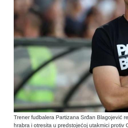
Trener fudbalera Partizana Srđan Blagojević 
hrabra i otresita u predstojećoj utakmici protiv