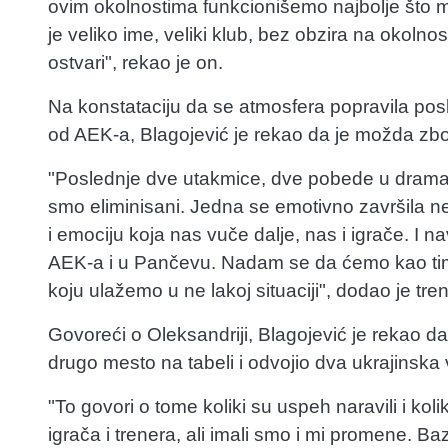
ovim okolnostima funkcionišemo najbolje što 
je veliko ime, veliki klub, bez obzira na okolno
ostvari", rekao je on.
Na konstataciju da se atmosfera popravila pos
od AEK-a, Blagojević je rekao da je možda zbog 
"Poslednje dve utakmice, dve pobede u dramati
smo eliminisani. Jedna se emotivno završila ne
i emociju koja nas vuče dalje, nas i igrače. I n
AEK-a i u Pančevu. Nadam se da ćemo kao tim
koju ulažemo u ne lakoj situaciji", dodao je tren
Govoreći o Oleksandriji, Blagojević je rekao da 
drugo mesto na tabeli i odvojio dva ukrajinska 
"To govori o tome koliki su uspeh naravili i kol
igrača i trenera, ali imali smo i mi promene. B