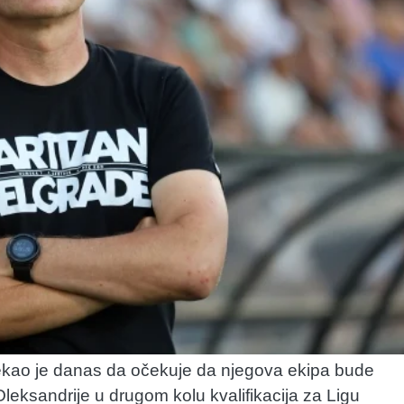
rekao je danas da očekuje da njegova ekipa bude
 Oleksandrije u drugom kolu kvalifikacija za Ligu