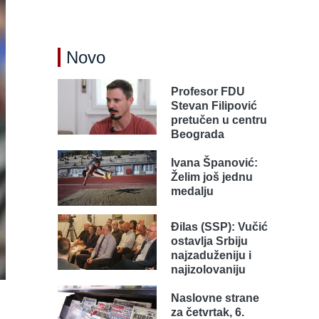
Novo
Profesor FDU
Stevan Filipović
pretučen u centru
Beograda
Ivana Španović:
Želim još jednu
medalju
Đilas (SSP): Vučić
ostavlja Srbiju
najzaduženiju i
najizolovaniju
Naslovne strane
za četvrtak, 6.