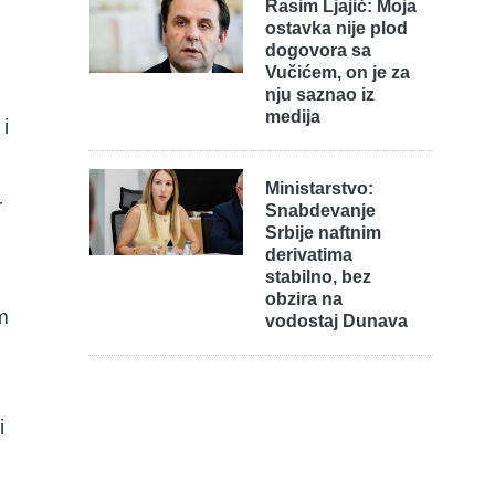
Rasim Ljajić: Moja
ostavka nije plod
dogovora sa
Vučićem, on je za
nju saznao iz
medija
i
Ministarstvo:
r
Snabdevanje
Srbije naftnim
derivatima
stabilno, bez
obzira na
m
vodostaj Dunava
i