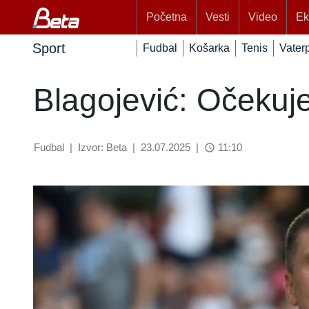
Početna
Vesti
Video
Ek
Sport
Fudbal
Košarka
Tenis
Vater
Blagojević: Očekuj
Fudbal
|
Izvor: Beta
|
23.07.2025
|
11:10
access_time