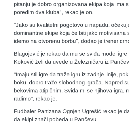
pitanju je dobro organizovana ekipa koja ima 
poredim dva kluba", rekao je on.
"Jako su kvalitetni pogotovo u napadu, očekuj
dominantne ekipe koja će biti jako motivisana sa
idemo na otvorenu borbu", dodao je trener crno
Blagojević je rekao da mu se sviđa model igre
Koković želi da uvede u Železničaru iz Pančev
"Imaju stil igre da traže igru iz zadnje linije, p
boku, dobro traže slobodnog igrača. Napred su 
bekovima atipičnim. Sviđa mi se njihova igra,
radimo", rekao je.
Fudbaler Partizana Ognjen Ugrešić rekao je d
da ekipi znači pobeda u Pančevu.