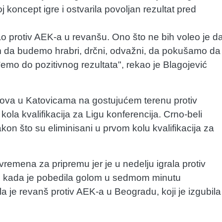
koncept igre i ostvarila povoljan rezultat pred
o protiv AEK-a u revanšu. Ono što ne bih voleo je d
 da budemo hrabri, drčni, odvažni, da pokušamo da
emo do pozitivnog rezultata", rekao je Blagojević
asova u Katovicama na gostujućem terenu protiv
ola kvalifikacija za Ligu konferencija. Crno-beli
akon što su eliminisani u prvom kolu kvalifikacija za
remena za pripremu jer je u nedelju igrala protiv
 kada je pobedila golom u sedmom minutu
 je revanš protiv AEK-a u Beogradu, koji je izgubila