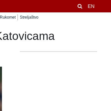
EN
Rukomet
Streljaštvo
 Katovicama