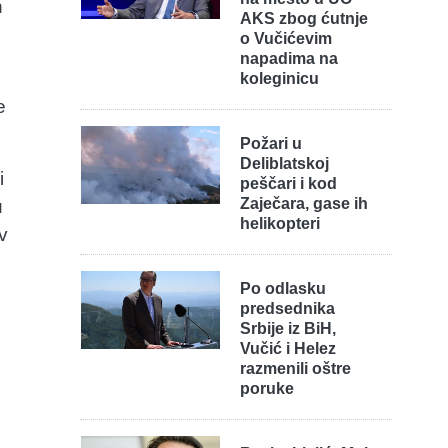
n
AKS zbog ćutnje
o Vučićevim
napadima na
koleginicu
e
Požari u
Deliblatskoj
i
peščari i kod
Zaječara, gase ih
u
helikopteri
v
Po odlasku
predsednika
Srbije iz BiH,
Vučić i Helez
razmenili oštre
poruke