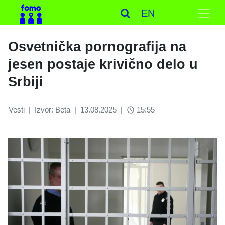
EN
Osvetnička pornografija na
jesen postaje krivično delo u
Srbiji
Vesti
|
Izvor: Beta
|
13.08.2025
|
15:55
access_time