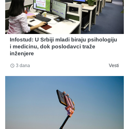
Infostud: U Srbiji mladi biraju psihologiju
i medicinu, dok poslodavci traže
inženjere
3 dana
Vesti
access_time