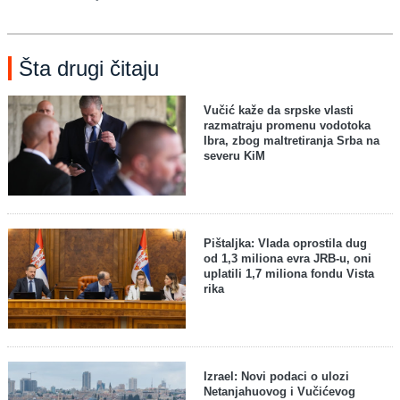
Šta drugi čitaju
Vučić kaže da srpske vlasti
razmatraju promenu vodotoka
Ibra, zbog maltretiranja Srba na
severu KiM
Pištaljka: Vlada oprostila dug
od 1,3 miliona evra JRB-u, oni
uplatili 1,7 miliona fondu Vista
rika
Izrael: Novi podaci o ulozi
Netanjahuovog i Vučićevog