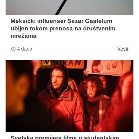
Meksički influenser Sezar Gastelum
ubijen tokom prenosa na društvenim
mrežama
4 dana
Vesti
access_time
Svetska premijera filma o studentskim