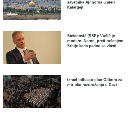
savetnika Ajnhorna u aferi
Katargejt
Stefanović (SSP): Vučić je
moderni Neron, preti rušenjem
Srbije kada padne sa vlasti
Izrael odbacio plan Odbora za
mir oko razoružanja u Gazi