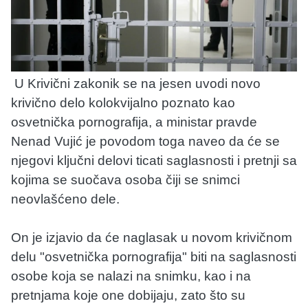
U Krivični zakonik se na jesen uvodi novo
krivično delo kolokvijalno poznato kao
osvetnička pornografija, a ministar pravde
Nenad Vujić je povodom toga naveo da će se
njegovi ključni delovi ticati saglasnosti i pretnji sa
kojima se suočava osoba čiji se snimci
neovlašćeno dele.
On je izjavio da će naglasak u novom krivičnom
delu "osvetnička pornografija" biti na saglasnosti
osobe koja se nalazi na snimku, kao i na
pretnjama koje one dobijaju, zato što su