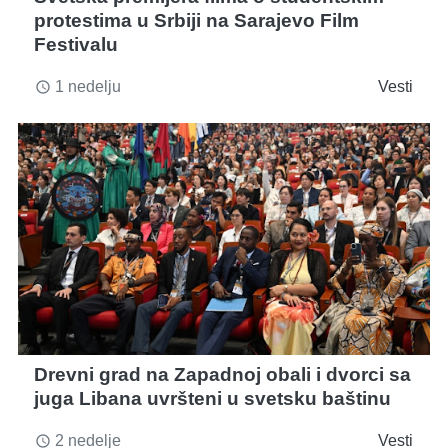
protestima u Srbiji na Sarajevo Film
Festivalu
1 nedelju
Vesti
access_time
Drevni grad na Zapadnoj obali i dvorci sa
juga Libana uvršteni u svetsku baštinu
2 nedelje
Vesti
access_time