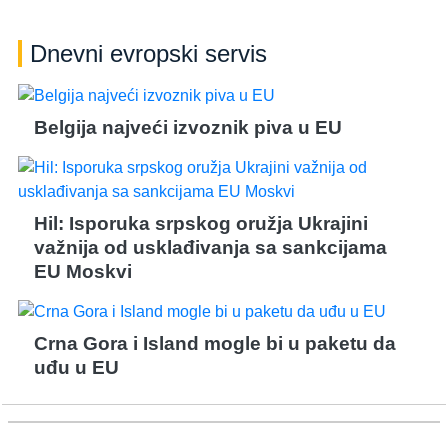
Dnevni evropski servis
Belgija najveći izvoznik piva u EU
Hil: Isporuka srpskog oružja Ukrajini
važnija od usklađivanja sa sankcijama
EU Moskvi
Crna Gora i Island mogle bi u paketu da
uđu u EU