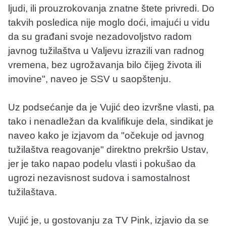
ljudi, ili prouzrokovanja znatne štete privredi. Do
takvih posledica nije moglo doći, imajući u vidu
da su građani svoje nezadovoljstvo radom
javnog tužilaštva u Valjevu izrazili van radnog
vremena, bez ugrožavanja bilo čijeg života ili
imovine", naveo je SSV u saopštenju.
Uz podsećanje da je Vujić deo izvršne vlasti, pa
tako i nenadležan da kvalifikuje dela, sindikat je
naveo kako je izjavom da "očekuje od javnog
tužilaštva reagovanje" direktno prekršio Ustav,
jer je tako napao podelu vlasti i pokušao da
ugrozi nezavisnost sudova i samostalnost
tužilaštava.
Vujić je, u gostovanju za TV Pink, izjavio da se