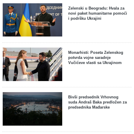
Zelenski u Beogradu: Hvala za
novi paket humanitarne pomoći
i podršku Ukrajini
Monarhisti: Poseta Zelenskog
potvrda vojne saradnje
Vučićeve vlasti sa Ukrajinom
Bivši predsednik Vrhovnog
suda Andraš Baka predložen za
predsednika Mađarske