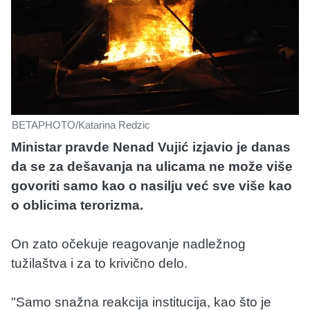
BETAPHOTO/Katarina Redzic
Ministar pravde Nenad Vujić izjavio je danas
da se za dešavanja na ulicama ne može više
govoriti samo kao o nasilju već sve više kao
o oblicima terorizma.
On zato očekuje reagovanje nadležnog
tužilaštva i za to krivično delo.
"Samo snažna reakcija institucija, kao što je