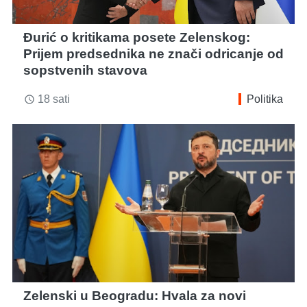
Đurić o kritikama posete Zelenskog:
Prijem predsednika ne znači odricanje od
sopstvenih stavova
18 sati
Politika
access_time
Zelenski u Beogradu: Hvala za novi