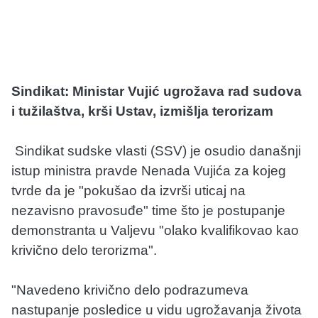
Sindikat: Ministar
Vujić ugrožava rad sudova
i tužilaštva, krši Ustav, izmišlja terorizam
Sindikat sudske vlasti (SSV) je osudio današnji
istup ministra pravde Nenada Vujića za kojeg
tvrde da je "pokušao da izvrši uticaj na
nezavisno pravosuđe" time što je postupanje
demonstranta u Valjevu "olako kvalifikovao kao
krivično delo terorizma".
"Navedeno krivično delo podrazumeva
nastupanje posledice u vidu ugrožavanja života