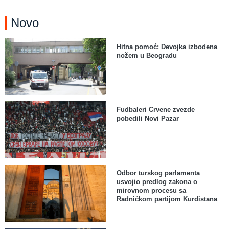
Novo
Hitna pomoć: Devojka izbodena
nožem u Beogradu
Fudbaleri Crvene zvezde
pobedili Novi Pazar
Odbor turskog parlamenta
usvojio predlog zakona o
mirovnom procesu sa
Radničkom partijom Kurdistana