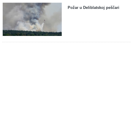
Požar u Deliblatskoj peščari