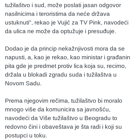
tužilaštvo i sud, može poslati jasan odgovor
nasilnicima i teroristima da neće država
ustuknuti", rekao je Vujić za TV Pink, navodeći
da ulica ne može da optužuje i presuđuje.
Dodao je da princip nekažnjivosti mora da se
napusti, a, kao je rekao, kao ministar i građanin
pita gde je predmet protiv lica koja su, recimo,
držala u blokadi zgradu suda i tužilaštva u
Novom Sadu.
Prema njegovim rečima, tužilaštvo bi moralo
mnogo više da komunicira sa javnošću,
navodeći da Više tužilaštvo u Beogradu to
redovno čini i obaveštava je šta radi i koji su
postupci u toku.