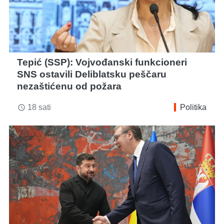
Tepić (SSP): Vojvođanski funkcioneri
SNS ostavili Deliblatsku peščaru
nezaštićenu od požara
18 sati
Politika
access_time