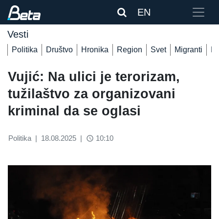
EN
Vesti
Politika
Društvo
Hronika
Region
Svet
Migranti
De
Vujić: Na ulici je terorizam,
tužilaštvo za organizovani
kriminal da se oglasi
Politika
|
18.08.2025
|
10:10
access_time