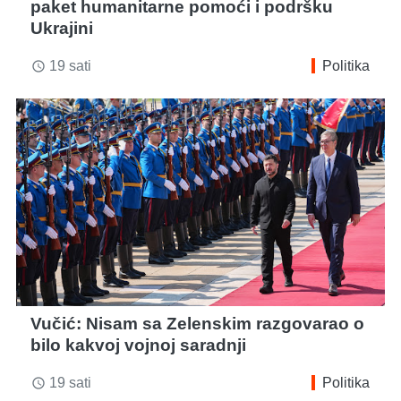
paket humanitarne pomoći i podršku
Ukrajini
19 sati
Politika
access_time
Vučić: Nisam sa Zelenskim razgovarao o
bilo kakvoj vojnoj saradnji
19 sati
Politika
access_time