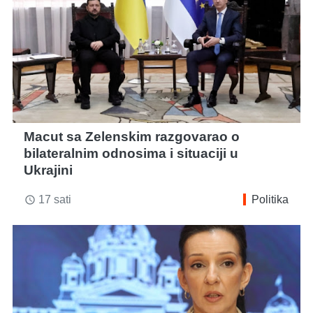
Macut sa Zelenskim razgovarao o
bilateralnim odnosima i situaciji u
Ukrajini
17 sati
Politika
access_time