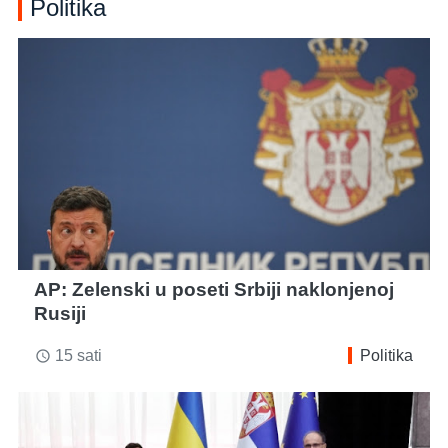
Politika
AP: Zelenski u poseti Srbiji naklonjenoj
Rusiji
15 sati
Politika
access_time