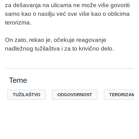
za dešavanja na ulicama ne može više govoriti
samo kao o nasilju već sve više kao o oblicima
terorizma.
On zato, rekao je, očekuje reagovanje
nadležnog tužilaštva i za to krivično delo.
Teme
TUŽILAŠTVO
ODGOVORNOST
TERORIZAM