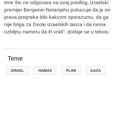
time što ne odgovara na ovaj predlog, izraelski
premijer Benjamin Netanjahu pokazuje da je on
prava prepreka bilo kakvom sporazumu, da ga
nije briga za živote izraelskih taoca i da nema
ozbiljnu nameru da ih vrati", dodaje se u tekstu.
Teme
IZRAEL
HAMAS
PLAN
GAZA