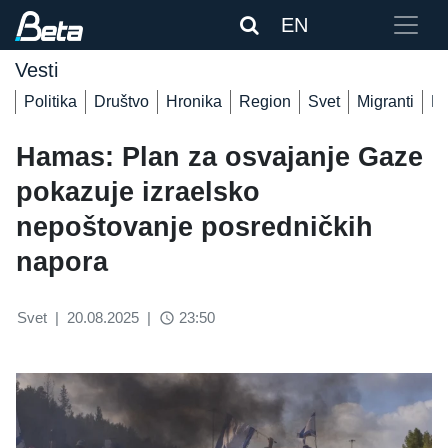
EN
Vesti
Politika
Društvo
Hronika
Region
Svet
Migranti
De
Hamas: Plan za osvajanje Gaze
pokazuje izraelsko
nepoštovanje posredničkih
napora
Svet
|
20.08.2025
|
23:50
access_time