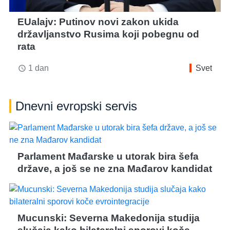
EUalajv: Putinov novi zakon ukida
državljanstvo Rusima koji pobegnu od
rata
1 dan
Svet
access_time
Dnevni evropski servis
Parlament Mađarske u utorak bira šefa
države, a još se ne zna Mađarov kandidat
Mucunski: Severna Makedonija studija