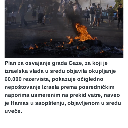
Plan za osvajanje grada Gaze, za koji je
izraelska vlada u sredu objavila okupljanje
60.000 rezervista, pokazuje očigledno
nepoštovanje Izraela prema posredničkim
naporima usmerenim na prekid vatre, naveo
je Hamas u saopštenju, objavljenom u sredu
uveče.