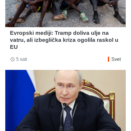
Evropski mediji: Tramp doliva ulje na
vatru, ali izbeglička kriza ogolila raskol u
EU
5 sati
Svet
access_time