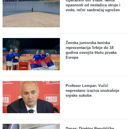
Operativni tim Vlade: Nema
opasnosti od nestašica struje i
vode, rečni saobraćaj ugrožen
Ženska juniorska teniska
reprezentacija Srbije do 18
godina osvojila titulu prvaka
Evrope
Profesor Lompar: Vučić
neprestano izaziva unutrašnje
srpske sukobe
Danas: Direktor Republičke