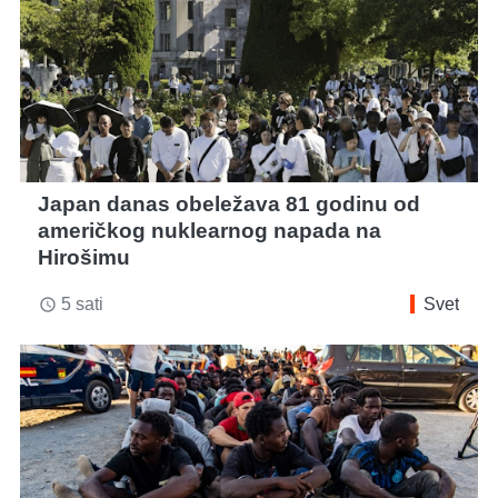
Japan danas obeležava 81 godinu od
američkog nuklearnog napada na
Hirošimu
5 sati
Svet
access_time