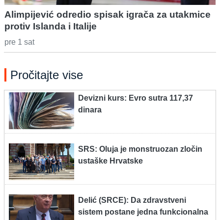
Alimpijević odredio spisak igrača za utakmice
protiv Islanda i Italije
pre 1 sat
Pročitajte vise
Devizni kurs: Evro sutra 117,37
dinara
SRS: Oluja je monstruozan zločin
ustaške Hrvatske
Delić (SRCE): Da zdravstveni
sistem postane jedna funkcionalna