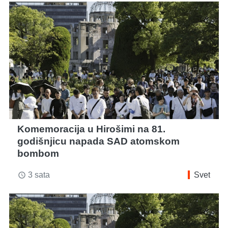
Komemoracija u Hirošimi na 81.
godišnjicu napada SAD atomskom
bombom
3 sata
Svet
access_time