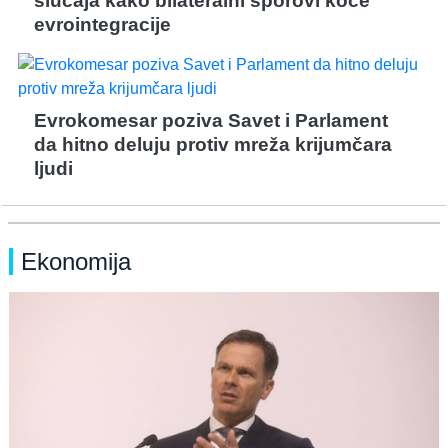
slučaja kako bilateralni sporovi koče
evrointegracije
Evrokomesar poziva Savet i Parlament
da hitno deluju protiv mreža krijumčara
ljudi
Ekonomija