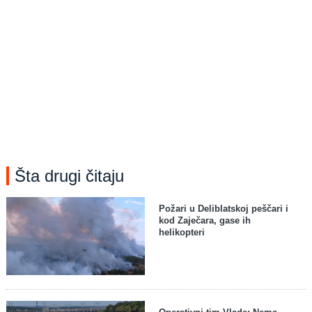
Šta drugi čitaju
Požari u Deliblatskoj peščari i
kod Zaječara, gase ih
helikopteri