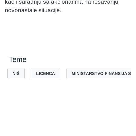
kao i saradnju sa akcionarima na rešavanju
novonastale situacije.
Teme
NIŠ
LICENCA
MINISTARSTVO FINANSIJA SA