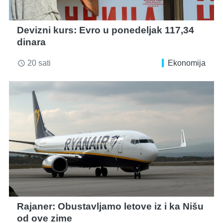
Devizni kurs: Evro u ponedeljak 117,34
dinara
20 sati
Ekonomija
access_time
Rajaner: Obustavljamo letove iz i ka Nišu
od ove zime