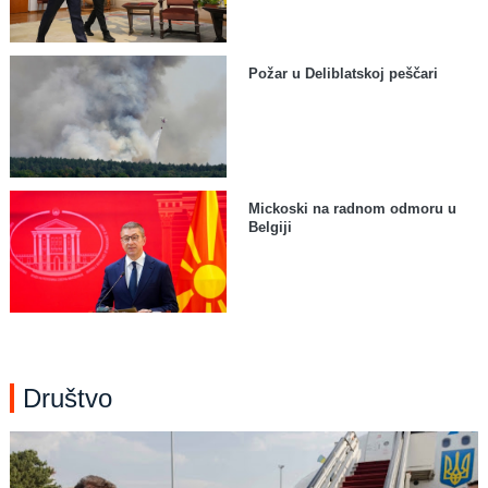
Požar u Deliblatskoj peščari
Mickoski na radnom odmoru u
Belgiji
Društvo