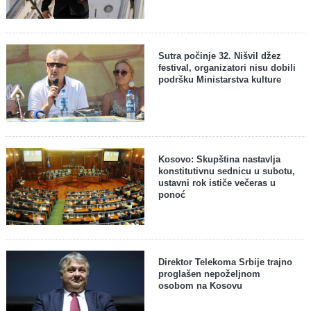
Sutra počinje 32. Nišvil džez
festival, organizatori nisu dobili
podršku Ministarstva kulture
Kosovo: Skupština nastavlja
konstitutivnu sednicu u subotu,
ustavni rok ističe večeras u
ponoć
Direktor Telekoma Srbije trajno
proglašen nepoželjnom
osobom na Kosovu