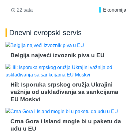
22 sata
Ekonomija
access_time
Dnevni evropski servis
Belgija najveći izvoznik piva u EU
Hil: Isporuka srpskog oružja Ukrajini
važnija od usklađivanja sa sankcijama
EU Moskvi
Crna Gora i Island mogle bi u paketu da
uđu u EU