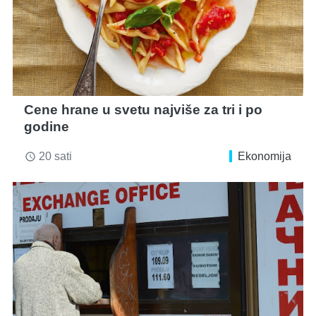
Cene hrane u svetu najviše za tri i po
godine
20 sati
Ekonomija
access_time