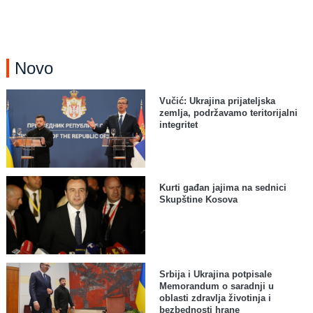
Novo
Vučić: Ukrajina prijateljska
zemlja, podržavamo teritorijalni
integritet
Kurti gađan jajima na sednici
Skupštine Kosova
Srbija i Ukrajina potpisale
Memorandum o saradnji u
oblasti zdravlja životinja i
bezbednosti hrane