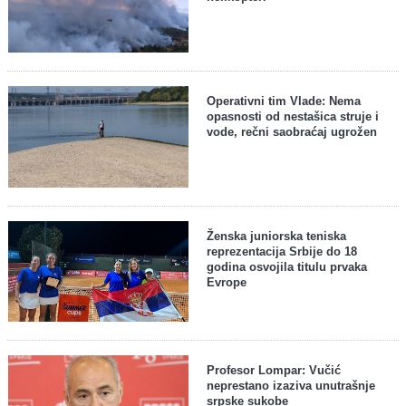
Operativni tim Vlade: Nema
opasnosti od nestašica struje i
vode, rečni saobraćaj ugrožen
Ženska juniorska teniska
reprezentacija Srbije do 18
godina osvojila titulu prvaka
Evrope
Profesor Lompar: Vučić
neprestano izaziva unutrašnje
srpske sukobe