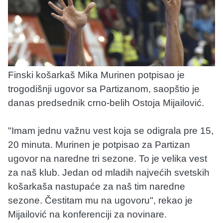
Finski košarkaš Mika Murinen potpisao je
trogodišnji ugovor sa Partizanom, saopštio je
danas predsednik crno-belih Ostoja Mijailović.
"Imam jednu važnu vest koja se odigrala pre 15,
20 minuta. Murinen je potpisao za Partizan
ugovor na naredne tri sezone. To je velika vest
za naš klub. Jedan od mladih najvećih svetskih
košarkaša nastupaće za naš tim naredne
sezone. Čestitam mu na ugovoru", rekao je
Mijailović na konferenciji za novinare.