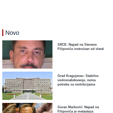
Novo
SRCE: Napad na Stevana
Filipovića instruisan od vlasti
Grad Kragujevac: Stabilno
vodosnabdevanje, nema
potrebe za restrikcijama
Goran Marković: Napad na
Filipovića je metastaza