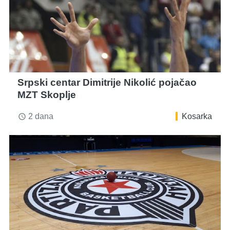
Srpski centar Dimitrije Nikolić pojačao
MZT Skoplje
2 dana
Kosarka
access_time