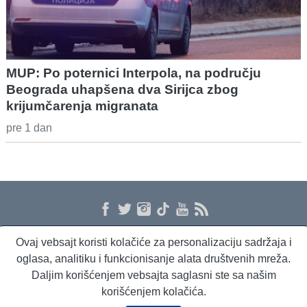
MUP: Po poternici Interpola, na području
Beograda uhapšena dva Sirijca zbog
krijumčarenja migranata
pre 1 dan
Ovaj vebsajt koristi kolačiće za personalizaciju sadržaja i
O nama
Proizvodi i usluge
Politika privatnosti
Kontakt
RSS
oglasa, analitiku i funkcionisanje alata društvenih mreža.
Daljim korišćenjem vebsajta saglasni ste sa našim
korišćenjem kolačića.
Beta Briefing
Dnevni evropski servis
Radio Sto plus