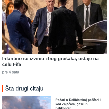
Infantino se izvinio zbog grešaka, ostaje na
čelu Fifa
pre 4 sata
Šta drugi čitaju
Požari u Deliblatskoj peščari i
kod Zaječara, gase ih
helikopteri