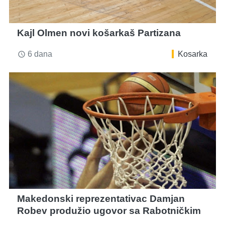
Kajl Olmen novi košarkaš Partizana
6 dana
Kosarka
access_time
Makedonski reprezentativac Damjan
Robev produžio ugovor sa Rabotničkim