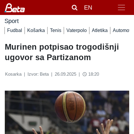
EN
Sport
Fudbal
Košarka
Tenis
Vaterpolo
Atletika
Automoto
Murinen potpisao trogodišnji
ugovor sa Partizanom
Kosarka
|
Izvor: Beta
|
26.09.2025
|
18:20
access_time