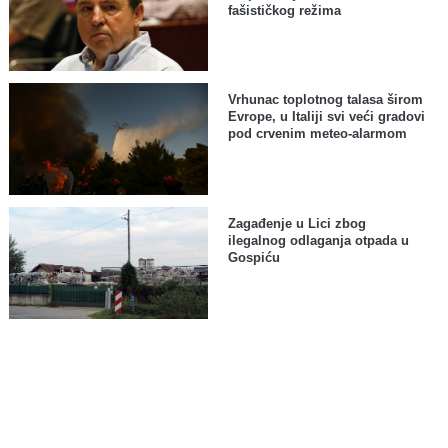
fašističkog režima
Vrhunac toplotnog talasa širom
Evrope, u Italiji svi veći gradovi
pod crvenim meteo-alarmom
Zagađenje u Lici zbog
ilegalnog odlaganja otpada u
Gospiću