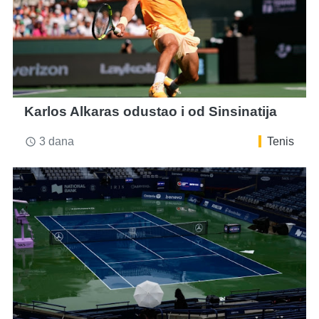
Karlos Alkaras odustao i od Sinsinatija
3 dana
Tenis
access_time