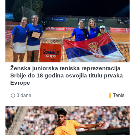
Ženska juniorska teniska reprezentacija
Srbije do 18 godina osvojila titulu prvaka
Evrope
3 dana
Tenis
access_time