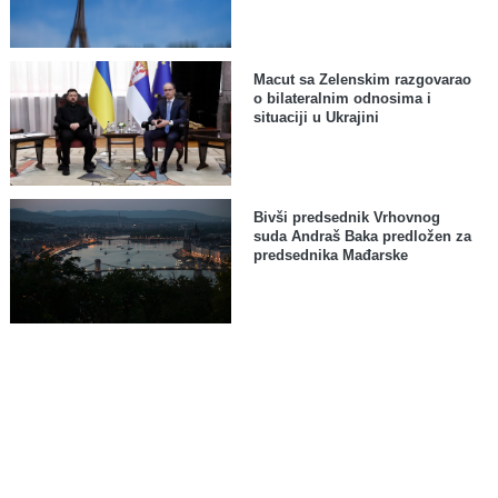
Macut sa Zelenskim razgovarao
o bilateralnim odnosima i
situaciji u Ukrajini
Bivši predsednik Vrhovnog
suda Andraš Baka predložen za
predsednika Mađarske