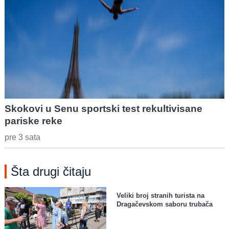
Skokovi u Senu sportski test rekultivisane
pariske reke
pre 3 sata
Šta drugi čitaju
Veliki broj stranih turista na
Dragačevskom saboru trubača