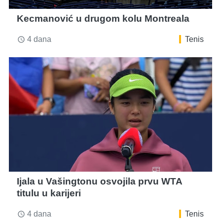
Kecmanović u drugom kolu Montreala
4 dana
Tenis
access_time
Ijala u Vašingtonu osvojila prvu WTA
titulu u karijeri
4 dana
Tenis
access_time