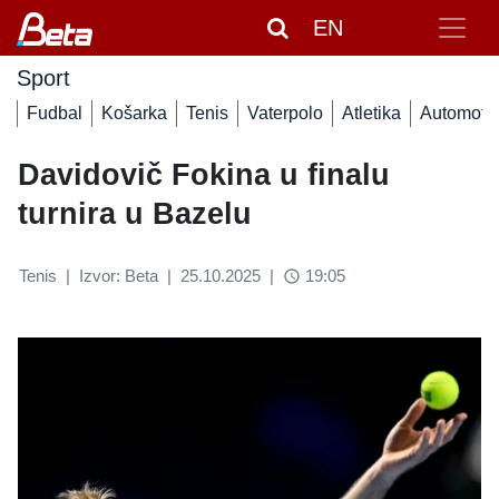
EN
Sport
Fudbal
Košarka
Tenis
Vaterpolo
Atletika
Automoto
Davidovič Fokina u finalu
turnira u Bazelu
Tenis
|
Izvor: Beta
|
25.10.2025
|
19:05
access_time