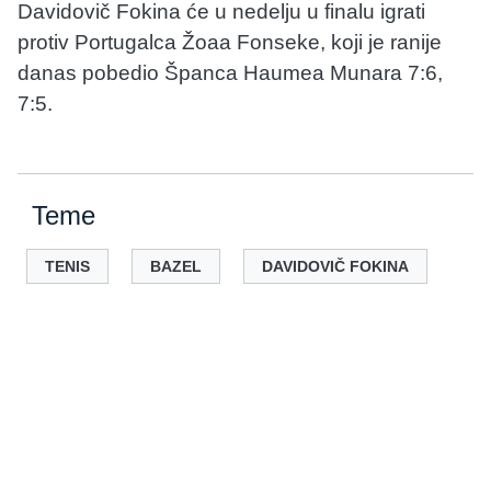
Davidovič Fokina će u nedelju u finalu igrati
protiv Portugalca Žoaa Fonseke, koji je ranije
danas pobedio Španca Haumea Munara 7:6,
7:5.
Teme
TENIS
BAZEL
DAVIDOVIČ FOKINA