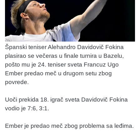
Španski teniser Alehandro Davidovič Fokina
plasirao se večeras u finale turnira u Bazelu,
pošto mu je 24. teniser sveta Francuz Ugo
Ember predao meč u drugom setu zbog
povrede.
Uoči prekida 18. igrač sveta Davidovič Fokina
vodio je 7:6, 3:1.
Ember je predao meč zbog problema sa leđima.