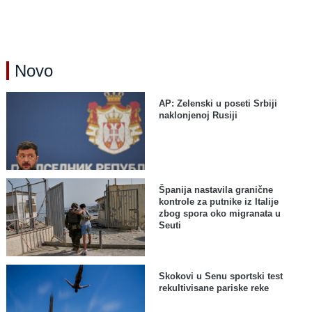
Novo
AP: Zelenski u poseti Srbiji
naklonjenoj Rusiji
Španija nastavila granične
kontrole za putnike iz Italije
zbog spora oko migranata u
Seuti
Skokovi u Senu sportski test
rekultivisane pariske reke