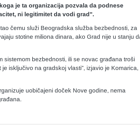
oga je ta organizacija pozvala da podnese
tet, ni legitimitet da vodi grad".
pitao čemu služi Beogradska služba bezbednosti, za
jaju stotine miliona dinara, ako Grad nije u stanju d
m sistemom bezbednosti, ili se novac građana troši
e isključivo na gradskoj vlasti”, izjavio je Komarica,
 organizuje uobičajeni doček Nove godine, nema
građana.