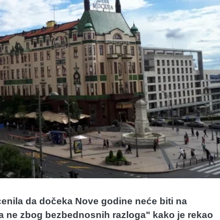
cenila da dočeka Nove godine neće biti na
a ne zbog bezbednosnih razloga" kako je rekao