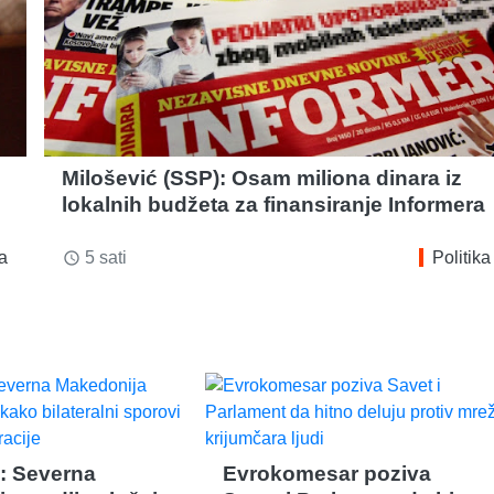
Milošević (SSP): Osam miliona dinara iz
lokalnih budžeta za finansiranje Informera
ka
5 sati
Politika
access_time
: Severna
Evrokomesar poziva