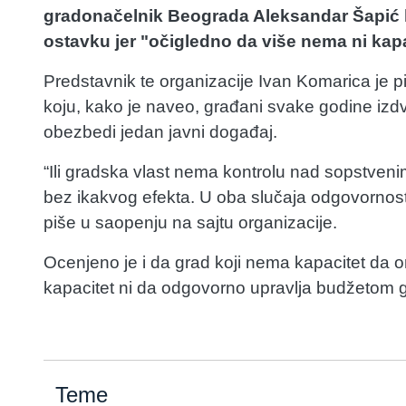
gradonačelnik Beograda Aleksandar Šapić k
ostavku jer "očigledno da više nema ni kapaci
Predstavnik te organizacije Ivan Komarica je 
koju, kako je naveo, građani svake godine izdva
obezbedi jedan javni događaj.
“Ili gradska vlast nema kontrolu nad sopstveni
bez ikakvog efekta. U oba slučaja odgovornost j
piše u saopenju na sajtu organizacije.
Ocenjeno je i da grad koji nema kapacitet da
kapacitet ni da odgovorno upravlja budžetom 
Teme