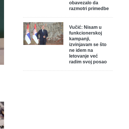
obavezalo da
razmotri primedbe
Vučić: Nisam u
funkcionerskoj
kampanji,
izvinjavam se što
ne idem na
letovanje već
radim svoj posao