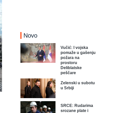
Novo
Vučić: I vojska
pomaže u gašenju
požara na
prostoru
Deliblatske
peščare
Zelenski u subotu
u Srbiji
SRCE: Rudarima
srozane plate i