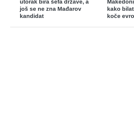
utorak bira šefa države, a
Makedonij
još se ne zna Mađarov
kako bilat
kandidat
koče evro