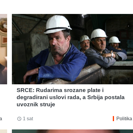
SRCE: Rudarima srozane plate i
degradirani uslovi rada, a Srbija postala
uvoznik struje
ka
1 sat
Politika
access_time