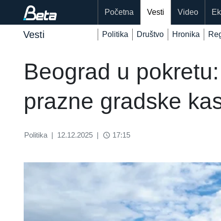
Početna
Vesti
Video
Ek
Vesti
Politika
Društvo
Hronika
Reg
Beograd u pokretu:
prazne gradske kas
Politika
|
12.12.2025
|
17:15
access_time