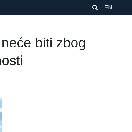
EN
neće biti zbog
osti