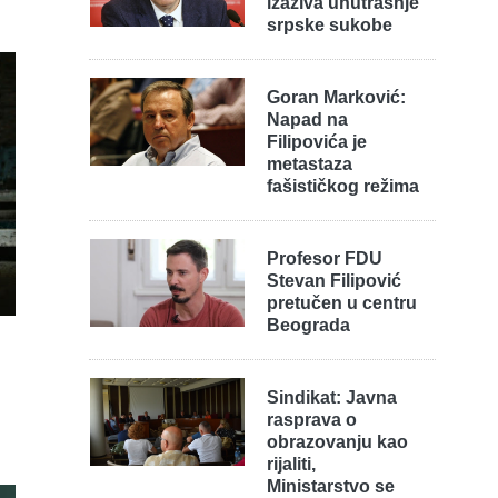
izaziva unutrašnje
srpske sukobe
Goran Marković:
Napad na
Filipovića je
metastaza
fašističkog režima
Profesor FDU
Stevan Filipović
pretučen u centru
Beograda
Sindikat: Javna
rasprava o
obrazovanju kao
rijaliti,
Ministarstvo se