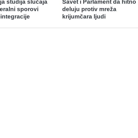
a studija slučaja
Savet i Parlament da hitno
eralni sporovi
deluju protiv mreža
integracije
krijumčara ljudi