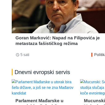
Goran Marković: Napad na Filipovića je
metastaza fašističkog režima
5 sati
Politi
access_time
Dnevni evropski servis
Parlament Mađarske u
Mucunski