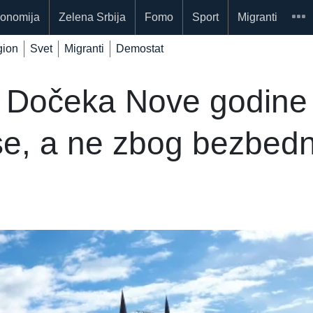
onomija
Zelena Srbija
Fomo
Sport
Migranti
ion
Svet
Migranti
Demostat
 Dočeka Nove godine 
e, a ne zbog bezbedn