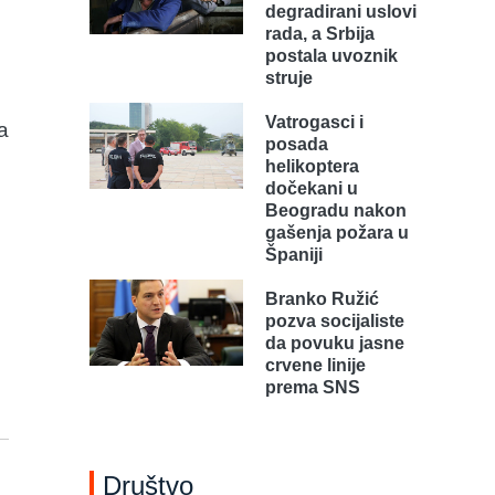
degradirani uslovi
rada, a Srbija
postala uvoznik
struje
Vatrogasci i
a
posada
helikoptera
dočekani u
Beogradu nakon
gašenja požara u
Španiji
Branko Ružić
pozva socijaliste
da povuku jasne
crvene linije
prema SNS
Društvo