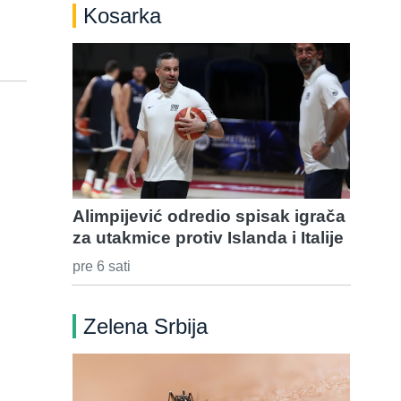
Kosarka
Alimpijević odredio spisak igrača
za utakmice protiv Islanda i Italije
pre 6 sati
Zelena Srbija