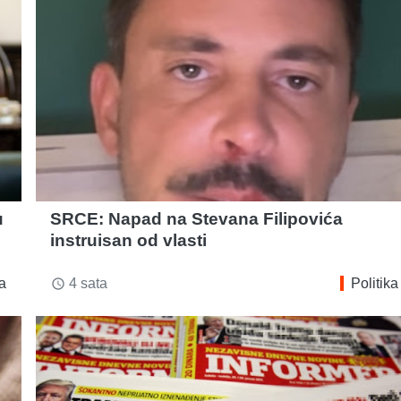
u
SRCE: Napad na Stevana Filipovića
instruisan od vlasti
ka
4 sata
Politika
access_time