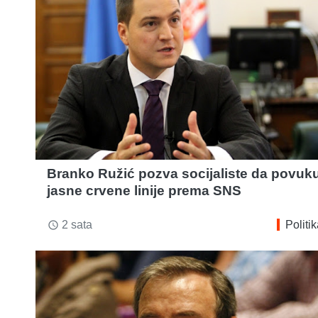
Branko Ružić pozva socijaliste da povuk
jasne crvene linije prema SNS
2 sata
Politi
access_time