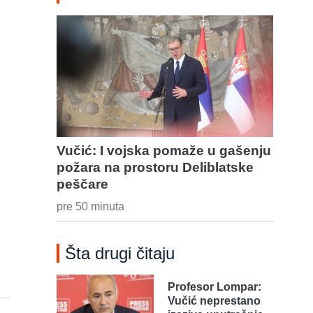
Vučić: I vojska pomaže u gašenju
požara na prostoru Deliblatske
peščare
pre 50 minuta
Šta drugi čitaju
Profesor Lompar:
Vučić neprestano