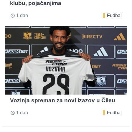
klubu, pojačanjima
1 dan
Fudbal
access_time
Vozinja spreman za novi izazov u Čileu
1 dan
Fudbal
access_time