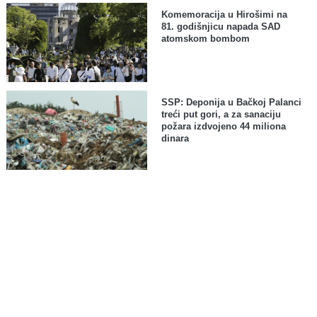
Komemoracija u Hirošimi na
81. godišnjicu napada SAD
atomskom bombom
SSP: Deponija u Bačkoj Palanci
treći put gori, a za sanaciju
požara izdvojeno 44 miliona
dinara