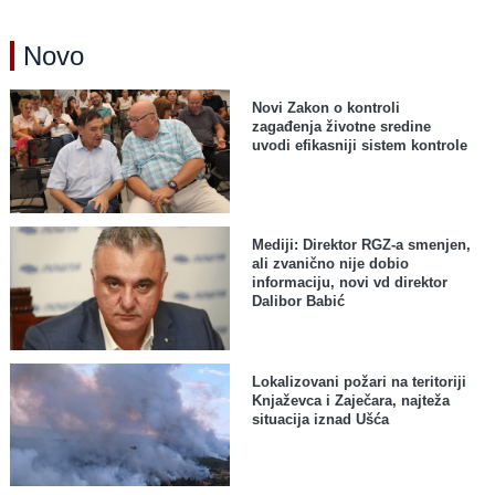
Novo
Novi Zakon o kontroli
zagađenja životne sredine
uvodi efikasniji sistem kontrole
Mediji: Direktor RGZ-a smenjen,
ali zvanično nije dobio
informaciju, novi vd direktor
Dalibor Babić
Lokalizovani požari na teritoriji
Knjaževca i Zaječara, najteža
situacija iznad Ušća