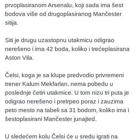
prvoplasiranom Arsenalu, koji sada ima šest
bodova više od drugoplasiranog Mančester
sitija.
Siti je drugu uzastopnu utakmicu odigrao
nerešeno i ima 42 boda, koliko i trećeplasirana
Aston Vila.
Čelsi, koga je sa klupe predvodio privremeni
trener Kalum Mekfarlan, nema pobedu u
poslednje četiri utakmice. U tom nizu tri puta je
odigrao nerešeno i pretrpeo poraz i zauzima
peto mesto na tabeli sa 31 bodom, koliko ima i
šestoplasirani Mančester junajted.
U sledećem kolu Čelsi će u sredu igrati na