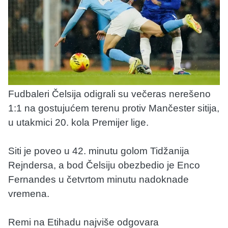
Fudbaleri Čelsija odigrali su večeras nerešeno
1:1 na gostujućem terenu protiv Mančester sitija,
u utakmici 20. kola Premijer lige.
Siti je poveo u 42. minutu golom Tidžanija
Rejndersa, a bod Čelsiju obezbedio je Enco
Fernandes u četvrtom minutu nadoknade
vremena.
Remi na Etihadu najviše odgovara