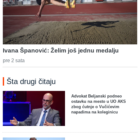
Ivana Španović: Želim još jednu medalju
pre 2 sata
Šta drugi čitaju
Advokat Beljanski podneo
ostavku na mesto u UO AKS
zbog ćutnje o Vučićevim
napadima na koleginicu