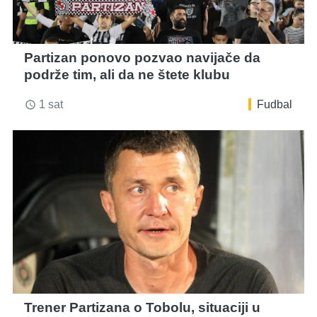
Partizan ponovo pozvao navijače da
podrže tim, ali da ne štete klubu
1 sat
Fudbal
access_time
Trener Partizana o Tobolu, situaciji u