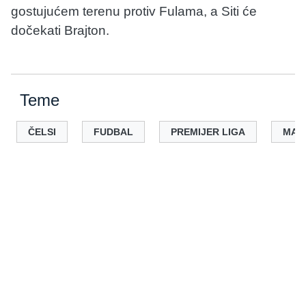
gostujućem terenu protiv Fulama, a Siti će
dočekati Brajton.
Teme
ČELSI
FUDBAL
PREMIJER LIGA
MANČ