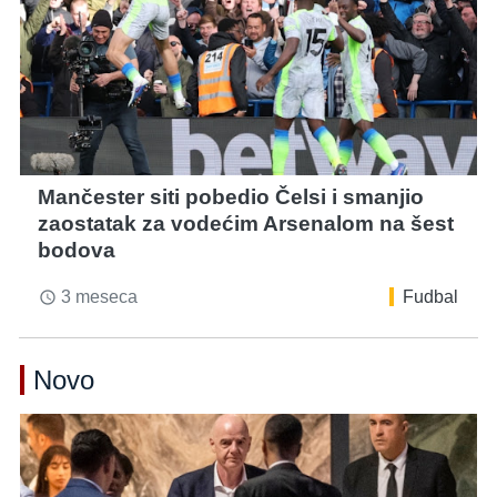
Mančester siti pobedio Čelsi i smanjio
zaostatak za vodećim Arsenalom na šest
bodova
3 meseca
Fudbal
access_time
Novo