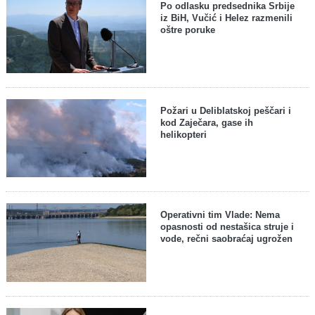
Po odlasku predsednika Srbije
iz BiH, Vučić i Helez razmenili
oštre poruke
Požari u Deliblatskoj peščari i
kod Zaječara, gase ih
helikopteri
Operativni tim Vlade: Nema
opasnosti od nestašica struje i
vode, rečni saobraćaj ugrožen