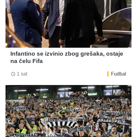
Infantino se izvinio zbog grešaka, ostaje
na čelu Fifa
1 sat
Fudbal
access_time