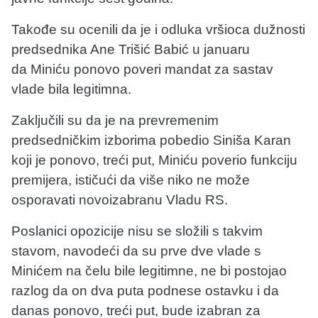
Takođe su ocenili da je i odluka vršioca dužnosti
predsednika Ane Trišić Babić u januaru
da Miniću ponovo poveri mandat za sastav
vlade bila legitimna.
Zaključili su da je na prevremenim
predsedničkim izborima pobedio Siniša Karan
koji je ponovo, treći put, Miniću poverio funkciju
premijera, ističući da više niko ne može
osporavati novoizabranu Vladu RS.
Poslanici opozicije nisu se složili s takvim
stavom, navodeći da su prve dve vlade s
Minićem na čelu bile legitimne, ne bi postojao
razlog da on dva puta podnese ostavku i da
danas ponovo, treći put, bude izabran za