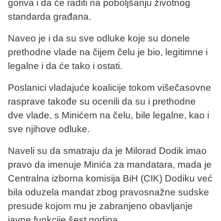
goriva i da će raditi na poboljšanju životnog
standarda građana.
Naveo je i da su sve odluke koje su donele
prethodne vlade na čijem čelu je bio, legitimne i
legalne i da će tako i ostati.
Poslanici vladajuće koalicije tokom višečasovne
rasprave takođe su ocenili da su i prethodne
dve vlade, s Minićem na čelu, bile legalne, kao i
sve njihove odluke.
Naveli su da smatraju da je Milorad Dodik imao
pravo da imenuje Minića za mandatara, mada je
Centralna izborna komisija BiH (CIK) Dodiku već
bila oduzela mandat zbog pravosnažne sudske
presude kojom mu je zabranjeno obavljanje
javne funkcije šest godina.