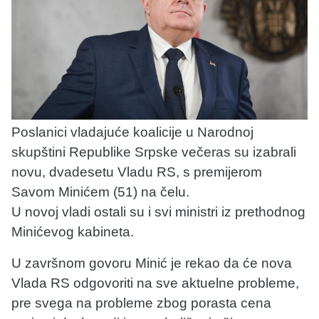
Poslanici vladajuće koalicije u Narodnoj
skupštini Republike Srpske večeras su izabrali
novu, dvadesetu Vladu RS, s premijerom
Savom Minićem (51) na čelu.
U novoj vladi ostali su i svi ministri iz prethodnog
Minićevog kabineta.
U završnom govoru Minić je rekao da će nova
Vlada RS odgovoriti na sve aktuelne probleme,
pre svega na probleme zbog porasta cena