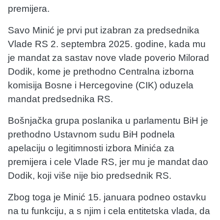
premijera.
Savo Minić je prvi put izabran za predsednika
Vlade RS 2. septembra 2025. godine, kada mu
je mandat za sastav nove vlade poverio Milorad
Dodik, kome je prethodno Centralna izborna
komisija Bosne i Hercegovine (CIK) oduzela
mandat predsednika RS.
Bošnjačka grupa poslanika u parlamentu BiH je
prethodno Ustavnom sudu BiH podnela
apelaciju o legitimnosti izbora Minića za
premijera i cele Vlade RS, jer mu je mandat dao
Dodik, koji više nije bio predsednik RS.
Zbog toga je Minić 15. januara podneo ostavku
na tu funkciju, a s njim i cela entitetska vlada, da