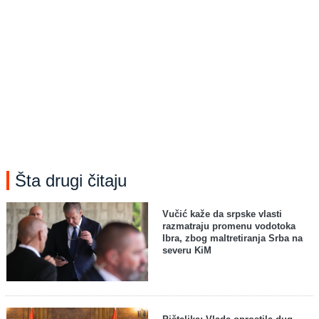
Šta drugi čitaju
Vučić kaže da srpske vlasti
razmatraju promenu vodotoka
Ibra, zbog maltretiranja Srba na
severu KiM