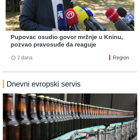
Pupovac osudio govor mržnje u Kninu,
pozvao pravosuđe da reaguje
2 dana
Region
access_time
Dnevni evropski servis