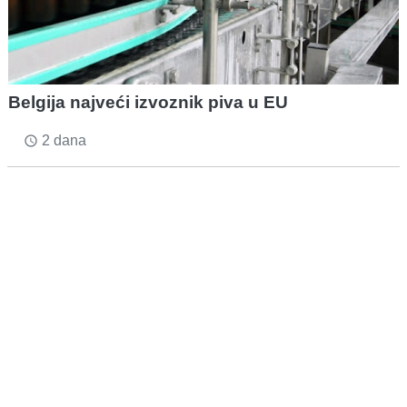
Belgija najveći izvoznik piva u EU
2 dana
access_time