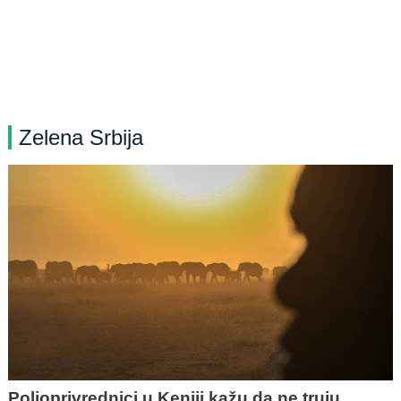
Zelena Srbija
Poljoprivrednici u Keniji kažu da ne truju