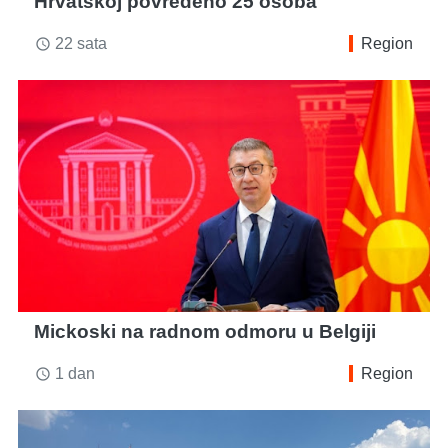
Hrvatskoj povređeno 25 osoba
22 sata
Region
access_time
Mickoski na radnom odmoru u Belgiji
1 dan
Region
access_time