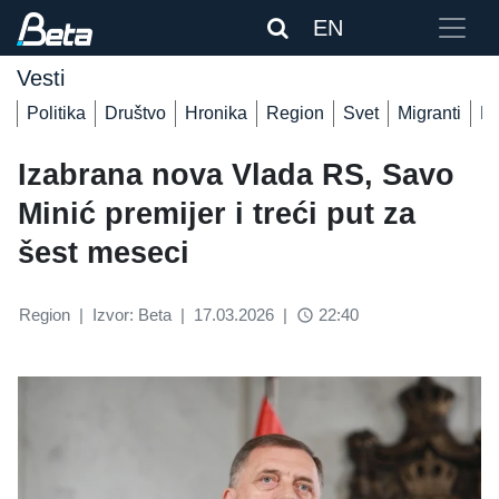
EN
Vesti
Politika
Društvo
Hronika
Region
Svet
Migranti
De
Izabrana nova Vlada RS, Savo
Minić premijer i treći put za
šest meseci
Region
|
Izvor: Beta
|
17.03.2026
|
22:40
access_time