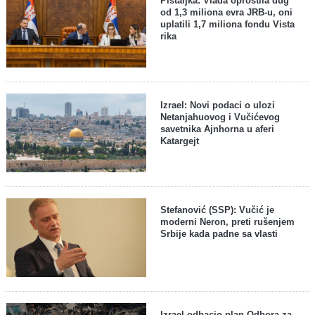
Pištaljka: Vlada oprostila dug
od 1,3 miliona evra JRB-u, oni
uplatili 1,7 miliona fondu Vista
rika
Izrael: Novi podaci o ulozi
Netanjahuovog i Vučićevog
savetnika Ajnhorna u aferi
Katargejt
Stefanović (SSP): Vučić je
moderni Neron, preti rušenjem
Srbije kada padne sa vlasti
Izrael odbacio plan Odbora za