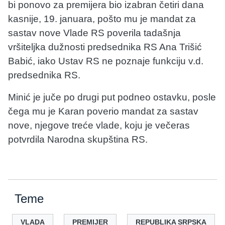
bi ponovo za premijera bio izabran četiri dana
kasnije, 19. januara, pošto mu je mandat za
sastav nove Vlade RS poverila tadašnja
vršiteljka dužnosti predsednika RS Ana Trišić
Babić, iako Ustav RS ne poznaje funkciju v.d.
predsednika RS.
Minić je juče po drugi put podneo ostavku, posle
čega mu je Karan poverio mandat za sastav
nove, njegove treće vlade, koju je večeras
potvrdila Narodna skupština RS.
Teme
VLADA
PREMIJER
REPUBLIKA SRPSKA