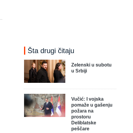
Šta drugi čitaju
Zelenski u subotu
u Srbiji
Vučić: I vojska
pomaže u gašenju
požara na
prostoru
Deliblatske
peščare