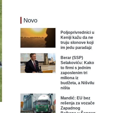
Novo
Poljoprivrednici u
Keniji kažu da ne
truju slonove koji
im jedu paradajz
Berar (SSP)
Selakoviću: Kako
to firmi s jednim
zaposlenim tri
miliona iz
budžeta, a Nišvilu
ništa
Mandić: EU bez
rešenja za vozače
Zapadnog