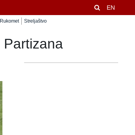
EN
Rukomet
Streljaštvo
 Partizana