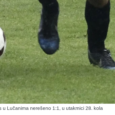
as u Lučanima nerešeno 1:1, u utakmici 28. kola