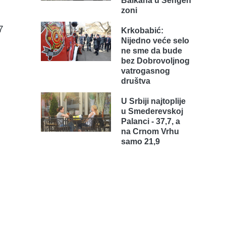
Balkana u Šengen
zoni
7
Krkobabić:
Nijedno veće selo
ne sme da bude
bez Dobrovoljnog
vatrogasnog
društva
U Srbiji najtoplije
u Smederevskoj
Palanci - 37,7, a
na Crnom Vrhu
samo 21,9