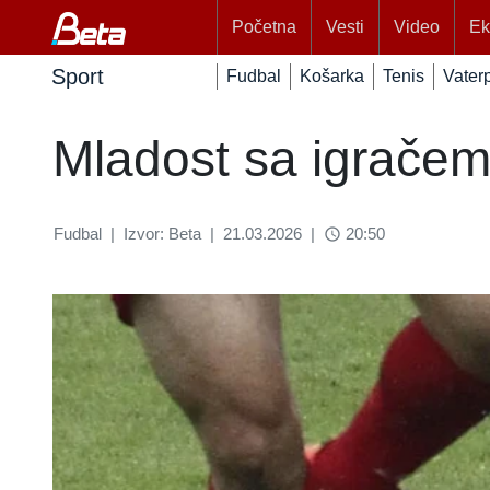
Početna
Vesti
Video
Ek
Sport
Fudbal
Košarka
Tenis
Vater
Mladost sa igračem
Fudbal
|
Izvor: Beta
|
21.03.2026
|
20:50
access_time