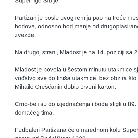
Super lige Srbije.
Partizan je posle ovog remija pao na treće me
bodova, odnosno bod manje od drugoplasirane
zvezde.
Na drugoj strani, Mladost je na 14. poziciji sa
Mladost je povela u šestom minutu utakmice sj
vođstvo sve do finiša utakmice, bez obzira što 
Mihailo Oreščanin dobio crveni karton.
Crno-beli su do izjednačenja i boda stigli u 8
domaćeg tima.
Fudbaleri Partizana će u narednom kolu Super 