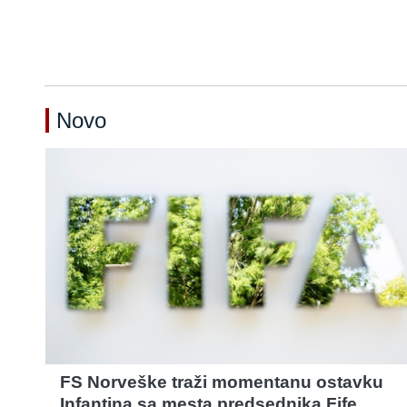
Novo
FS Norveške traži momentanu ostavku
Infantina sa mesta predsednika Fife