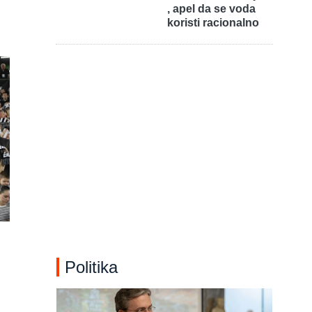
, apel da se voda
koristi racionalno
Politika