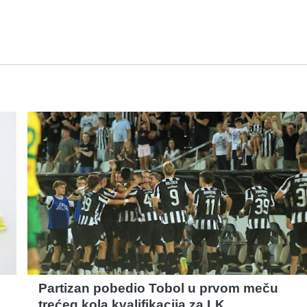
Partizan pobedio Tobol u prvom meču
trećeg kola kvalifikacija za LK