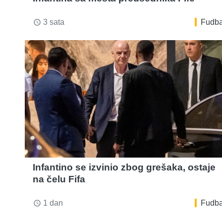
3 sata
Fudba
access_time
Infantino se izvinio zbog grešaka, ostaje
na čelu Fifa
1 dan
Fudba
access_time