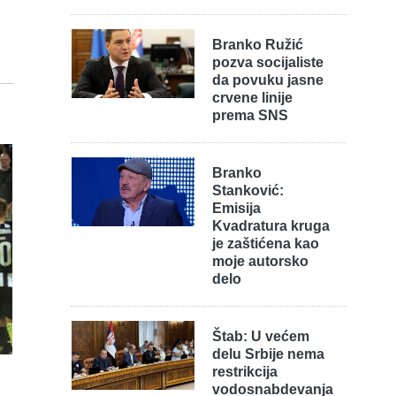
Branko Ružić
pozva socijaliste
da povuku jasne
crvene linije
prema SNS
Branko
Stanković:
Emisija
Kvadratura kruga
je zaštićena kao
moje autorsko
delo
Štab: U većem
delu Srbije nema
restrikcija
vodosnabdevanja