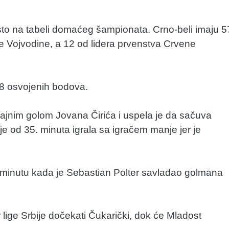
sto na tabeli domaćeg šampionata. Crno-beli imaju 5
 Vojvodine, a 12 od lidera prvenstva Crvene
 28 osvojenih bodova.
ajnim golom Jovana Čirića i uspela je da sačuva
je od 35. minuta igrala sa igračem manje jer je
9. minutu kada je Sebastian Polter savladao golmana
lige Srbije dočekati Čukarički, dok će Mladost