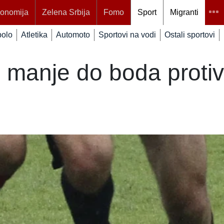
onomija
Zelena Srbija
Fomo
Sport
Migranti
polo
Atletika
Automoto
Sportovi na vodi
Ostali sportovi
 manje do boda protiv