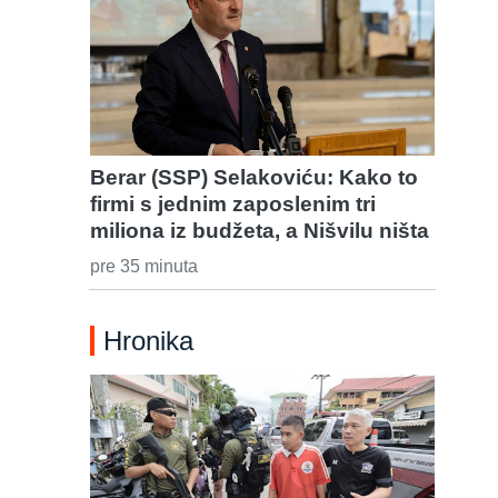
Berar (SSP) Selakoviću: Kako to
firmi s jednim zaposlenim tri
miliona iz budžeta, a Nišvilu ništa
pre 35 minuta
Hronika