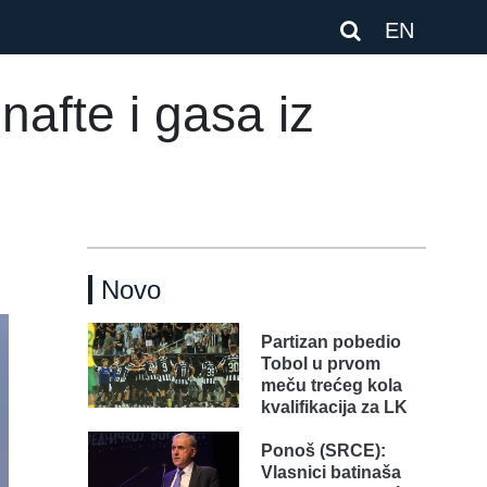
EN
afte i gasa iz
Novo
Partizan pobedio
Tobol u prvom
meču trećeg kola
kvalifikacija za LK
Ponoš (SRCE):
Vlasnici batinaša