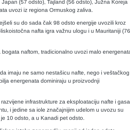
Japan (57 odsto), Tajland (56 odsto), Južna Koreja
nata uvozi iz regiona Ormuskog zaliva.
Sejšeli su do sada čak 98 odsto energije uvozili kroz
 bliskoistočna nafta igra važnu ulogu i u Mauritaniji (7
ama bogata naftom, tradicionalno uvozi malo energenat
le da imaju ne samo nestašicu nafte, nego i veštačkog
bilja energenata dominiraju u proizvodnji
azvijene infrastrukture za eksploataciju nafte i gasa
u, i jedine sa iole značajnijim udelom u uvozu su
 je 10 odsto, a u Kanadi pet odsto.