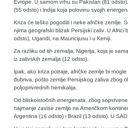
Evrope. U samom vrhu su Pakistan (81 odsto), 
(55 odsto) i Indija koja polovinu svojih energe
Kriza će teško pogoditi i neke afričke zemlje. 
njima geografski blizak Persijski zaliv. U Africi
odsto), Ugandi, na Mauricijusu i u Keniji.
Za razliku od tih zemalja, Nigerija, koja je s
iz zalivskih zemalja (12 odsto).
Ipak, ako kriza potraje, afričke zemlje bi mog
đubriva, pošto zemlje Persijskog zaliva zbog o
poljoprivrednih hemikalija.
Od bliskoistočnih energenata, zbog sopstvene r
najmanje zavise zemlje na Američkom kontinent
Argentina (16 odsto) i Brazil (13 odsto). U SAD