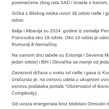
poremećene zbog rata SAD i Izraela s Iranom, p
Grčka s Bliskog istoka uvozi 36 odsto nafte i ga
odsto.
Italija i Albanija su 2024. godine iz zemalja P
Francuska oko 18 odsto. Oko 10 odsto je udeo u
Rumuniji ili Nemačkoj.
Na samom dnu tabele su Estonija i Severna Ma
jedan odsto) i BiH i Slovačka sa manje od je
Zavisnost država u svetu od nafte i gasa iz Ku
izračunao je, na osnovu udela u ukupnom uvoz
osnovu podataka portala "Obzervatori of ikon
Complexity).
Od uvoza energenata kroz blokirani Ormuski m