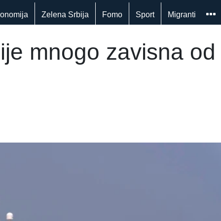
onomija
Zelena Srbija
Fomo
Sport
Migranti
ije mnogo zavisna od n