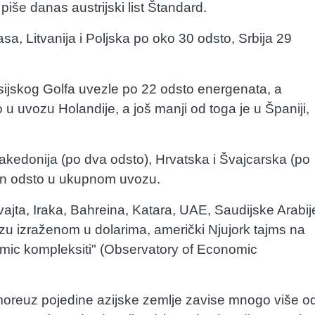
iše danas austrijski list Štandard.
sa, Litvanija i Poljska po oko 30 odsto, Srbija 29
ersijskog Golfa uvezle po 22 odsto energenata, a
 uvozu Holandije, a još manji od toga je u Španiji,
kedonija (po dva odsto), Hrvatska i Švajcarska (po
dan odsto u ukupnom uvozu.
vajta, Iraka, Bahreina, Katara, UAE, Saudijske Arabij
u izraženom u dolarima, američki Njujork tajms na
omic kompleksiti" (Observatory of Economic
oreuz pojedine azijske zemlje zavise mnogo više o