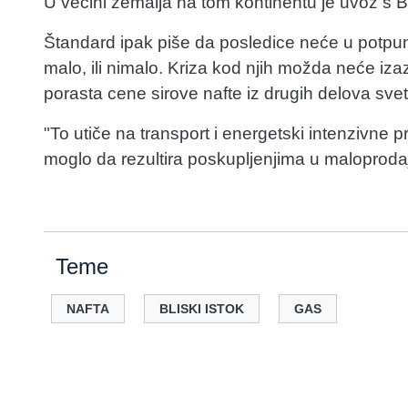
U većini zemalja na tom kontinentu je uvoz s B
Štandard ipak piše da posledice neće u potpun
malo, ili nimalo. Kriza kod njih možda neće iza
porasta cene sirove nafte iz drugih delova svet
"To utiče na transport i energetski intenzivne p
moglo da rezultira poskupljenjima u maloprodaj
Teme
NAFTA
BLISKI ISTOK
GAS