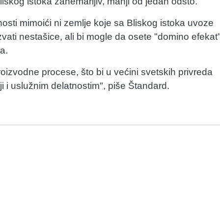
liskog istoka zanemarljiv, manji od jedan odsto.
osti mimoići ni zemlje koje sa Bliskog istoka uvoze
zvati nestašice, ali bi mogle da osete "domino efekat
a.
roizvodne procese, što bi u većini svetskih privreda
i i uslužnim delatnostim", piše Štandard.