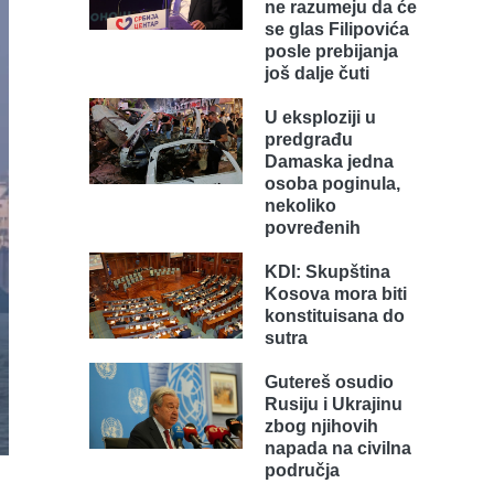
ne razumeju da će
se glas Filipovića
posle prebijanja
još dalje čuti
U eksploziji u
predgrađu
Damaska jedna
osoba poginula,
nekoliko
povređenih
KDI: Skupština
Kosova mora biti
konstituisana do
sutra
Gutereš osudio
Rusiju i Ukrajinu
zbog njihovih
napada na civilna
područja