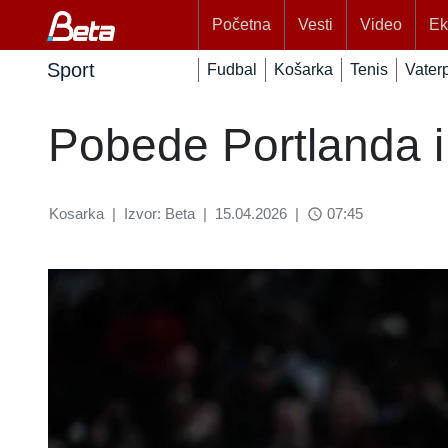
Početna
Vesti
Video
Ek
Sport
Fudbal
Košarka
Tenis
Vater
Pobede Portlanda i 
Kosarka
|
Izvor: Beta
|
15.04.2026
|
07:45
access_time