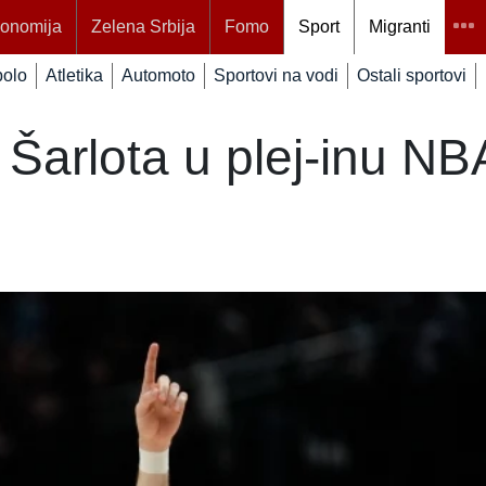
onomija
Zelena Srbija
Fomo
Sport
Migranti
polo
Atletika
Automoto
Sportovi na vodi
Ostali sportovi
Šarlota u plej-inu NBA