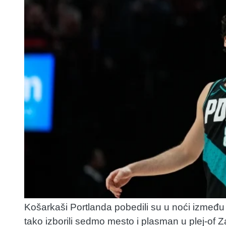
Košarkaši Portlanda pobedili su u noći između 
tako izborili sedmo mesto i plasman u plej-of