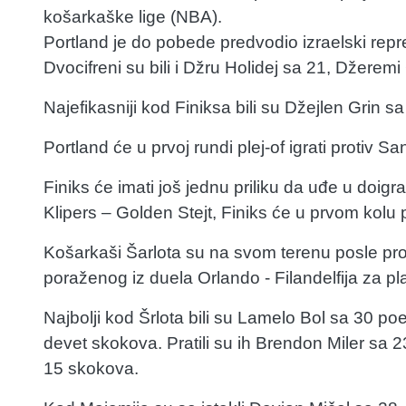
košarkaške lige (NBA).
Portland je do pobede predvodio izraelski rep
Dvocifreni su bili i Džru Holidej sa 21, Džerem
Najefikasniji kod Finiksa bili su Džejlen Grin 
Portland će u prvoj rundi plej-of igrati protiv Sa
Finiks će imati još jednu priliku da uđe u doi
Klipers – Golden Stejt, Finiks će u prvom kolu p
Košarkaši Šarlota su na svom terenu posle pro
poraženog iz duela Orlando - Filandelfija za pl
Najbolji kod Šrlota bili su Lamelo Bol sa 30 poe
devet skokova. Pratili su ih Brendon Miler sa 
15 skokova.