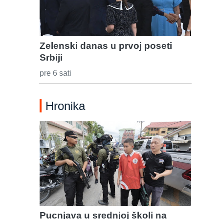
Zelenski danas u prvoj poseti
Srbiji
pre 6 sati
Hronika
Pucnjava u srednjoj školi na