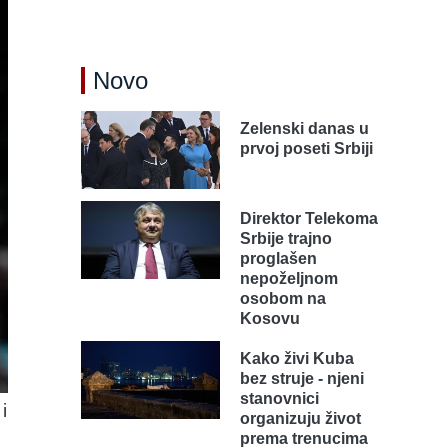
Novo
Zelenski danas u
prvoj poseti Srbiji
Direktor Telekoma
Srbije trajno
proglašen
nepoželjnom
osobom na
Kosovu
Kako živi Kuba
bez struje - njeni
stanovnici
i
organizuju život
prema trenucima