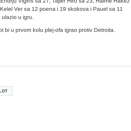
 Endrju Vigins sa 27, Tajler Hiro sa 23, Haime Hakez
 Kelel Ver sa 12 poena i 19 skokova i Pauel sa 11
ulazio u igru.
ot bi u prvom kolu plej-ofa igrao protiv Detroita.
LOT