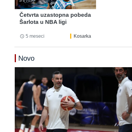
Četvrta uzastopna pobeda
Šarlota u NBA ligi
5 meseci
Kosarka
access_time
Novo