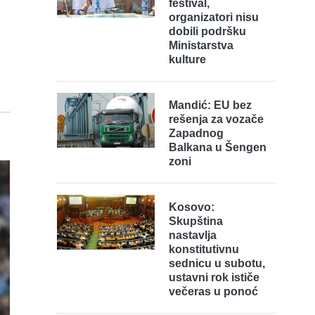
festival,
organizatori nisu
dobili podršku
Ministarstva
kulture
Mandić: EU bez
rešenja za vozače
Zapadnog
Balkana u Šengen
zoni
Kosovo:
Skupština
nastavlja
konstitutivnu
sednicu u subotu,
ustavni rok ističe
večeras u ponoć