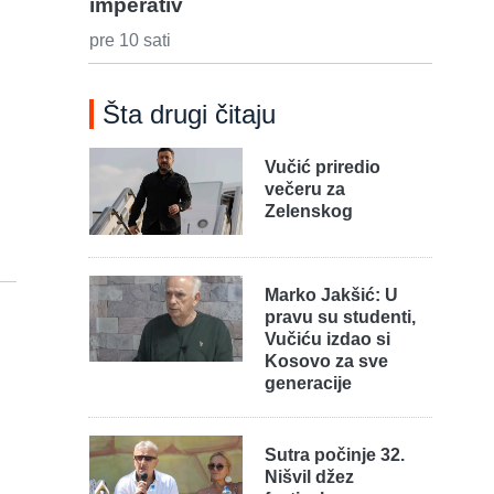
imperativ
pre 10 sati
Šta drugi čitaju
Vučić priredio
večeru za
Zelenskog
Marko Jakšić: U
pravu su studenti,
Vučiću izdao si
Kosovo za sve
generacije
Sutra počinje 32.
Nišvil džez