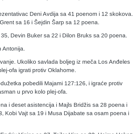
rezentativac Deni Avdija sa 41 poenom i 12 skokova.
i Grent sa 16 i Šejdin Šarp sa 12 poena.
sa 35, Devin Buker sa 22 i Dilon Bruks sa 20 poena.
n Antonija.
gravanje. Ukoliko savlada boljeg iz meča Los Anđeles
lej-ofa igrati protiv Oklahome.
dužetka pobedili Majami 127:126, i igraće protiv
asman u prvo kolo plej-ofa.
na i deset asistencija i Majls Bridžis sa 28 poena i
23, Kobi Vajt sa 19 i Musa Dijabate sa osam poena i