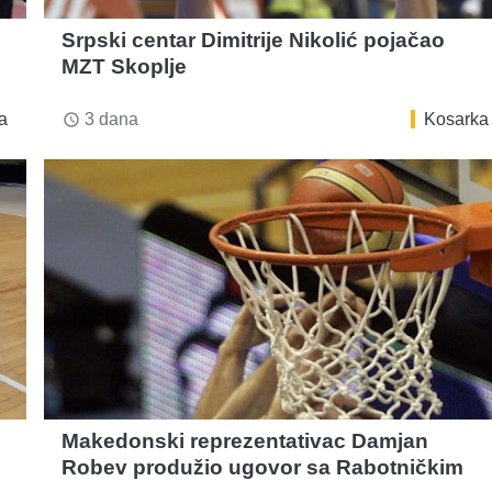
Srpski centar Dimitrije Nikolić pojačao
MZT Skoplje
a
3 dana
Kosarka
access_time
Makedonski reprezentativac Damjan
Robev produžio ugovor sa Rabotničkim