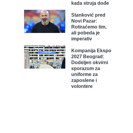
kada struja dođe
Stanković pred
Novi Pazar:
Rotiraćemo tim,
ali pobeda je
imperativ
Kompanija Ekspo
2027 Beograd:
Dodeljen okvirni
sporazum za
uniforme za
zaposlene i
volontere