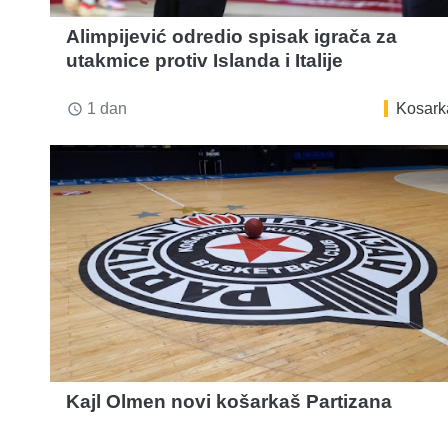
Alimpijević odredio spisak igrača za
utakmice protiv Islanda i Italije
1 dan
Kosark
access_time
Kajl Olmen novi košarkaš Partizana