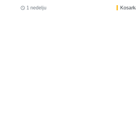
1 nedelju
Kosark
access_time