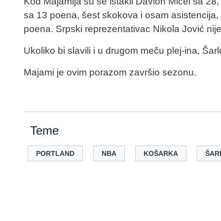
Kod Majamija su se istakli Davion Mičel sa 28,
sa 13 poena, šest skokova i osam asistencija,
poena. Srpski reprezentativac Nikola Jović nije 
Ukoliko bi slavili i u drugom meču plej-ina, Šarl
Majami je ovim porazom završio sezonu.
Teme
PORTLAND
NBA
KOŠARKA
ŠAR