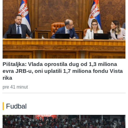
Pištaljka: Vlada oprostila dug od 1,3 miliona
evra JRB-u, oni uplatili 1,7 miliona fondu Vista
rika
pre 41 minut
Fudbal