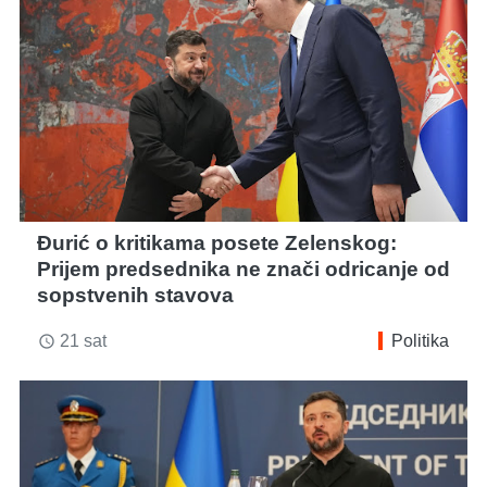
Đurić o kritikama posete Zelenskog:
Prijem predsednika ne znači odricanje od
sopstvenih stavova
21 sat
Politika
access_time