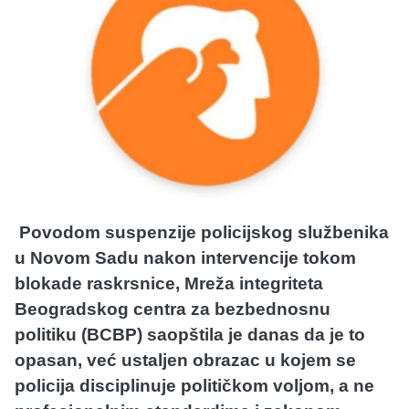
Povodom suspenzije policijskog službenika
u Novom Sadu nakon intervencije tokom
blokade raskrsnice, Mreža integriteta
Beogradskog centra za bezbednosnu
politiku (BCBP) saopštila je danas da je to
opasan, već ustaljen obrazac u kojem se
policija disciplinuje političkom voljom, a ne