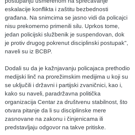
postupanju usmerenom na sprečavanje
eskalacije konflikta i zaštitu bezbednosti
građana. Na snimcima se jasno vidi da policajci
nisu prekomerno primenili silu. Uprkos tome,
jedan policijski službenik je suspendovan, dok
je protiv drugog pokrenut disciplinski postupak",
naveli su iz BCBP.
Dodali su da je kažnjavanju policajaca prethodio
medijski linč na prorežimskim medijima u koji su
se uključili i državni i partijski zvaničnici, kao i,
kako su naveli, paradržavna politička
organizacija Centar za društvenu stabilnost, što
otvara pitanje da li su disciplinske mere
zasnovane na zakonu i činjenicama ili
predstavljaju odgovor na takve pritiske.