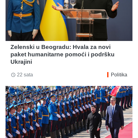
Zelenski u Beogradu: Hvala za novi
paket humanitarne pomoći i podršku
Ukrajini
22 sata
Politika
access_time