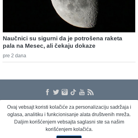
Naučnici su sigurni da je potrošena raketa
pala na Mesec, ali čekaju dokaze
pre 2 dana
Ovaj vebsajt koristi kolačiće za personalizaciju sadržaja i
O nama
Proizvodi i usluge
Politika privatnosti
Kontakt
RSS
oglasa, analitiku i funkcionisanje alata društvenih mreža.
Daljim korišćenjem vebsajta saglasni ste sa našim
korišćenjem kolačića.
Beta Briefing
Dnevni evropski servis
Radio Sto plus