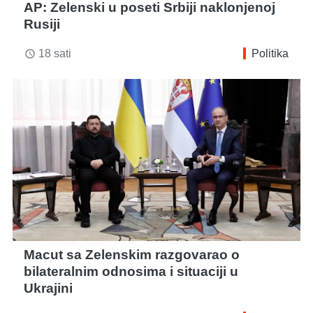
AP: Zelenski u poseti Srbiji naklonjenoj
Rusiji
18 sati
Politika
access_time
Macut sa Zelenskim razgovarao o
bilateralnim odnosima i situaciji u
Ukrajini