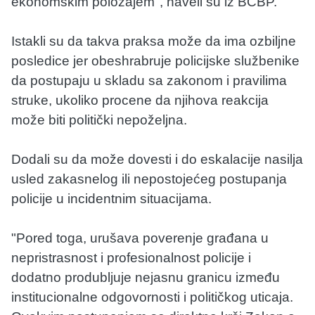
ekonomskim položajem", naveli su iz BCBP.
Istakli su da takva praksa može da ima ozbiljne
posledice jer obeshrabruje policijske službenike
da postupaju u skladu sa zakonom i pravilima
struke, ukoliko procene da njihova reakcija
može biti politički nepoželjna.
Dodali su da može dovesti i do eskalacije nasilja
usled zakasnelog ili nepostojećeg postupanja
policije u incidentnim situacijama.
"Pored toga, urušava poverenje građana u
nepristrasnost i profesionalnost policije i
dodatno produbljuje nejasnu granicu između
institucionalne odgovornosti i političkog uticaja.