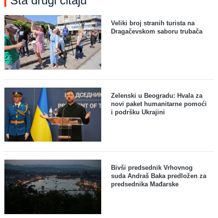
Šta drugi čitaju
Veliki broj stranih turista na
Dragačevskom saboru trubača
Zelenski u Beogradu: Hvala za
novi paket humanitarne pomoći
i podršku Ukrajini
Bivši predsednik Vrhovnog
suda Andraš Baka predložen za
predsednika Mađarske