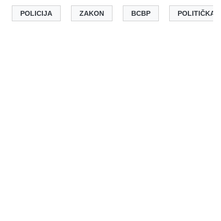
POLICIJA
ZAKON
BCBP
POLITIČKA 