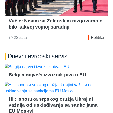
Vučić: Nisam sa Zelenskim razgovarao o
bilo kakvoj vojnoj saradnji
22 sata
Politika
access_time
Dnevni evropski servis
Belgija najveći izvoznik piva u EU
Hil: Isporuka srpskog oružja Ukrajini
važnija od usklađivanja sa sankcijama
EU Moskvi