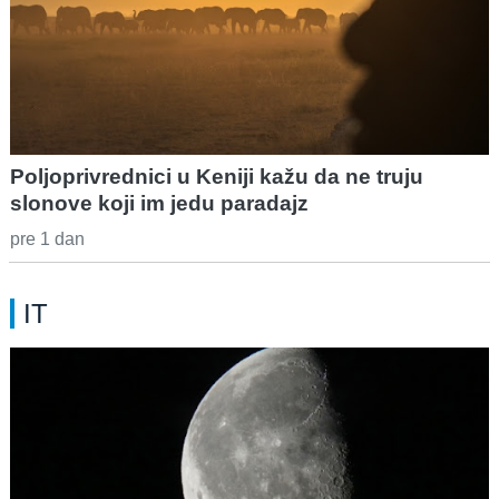
Poljoprivrednici u Keniji kažu da ne truju
slonove koji im jedu paradajz
pre 1 dan
IT