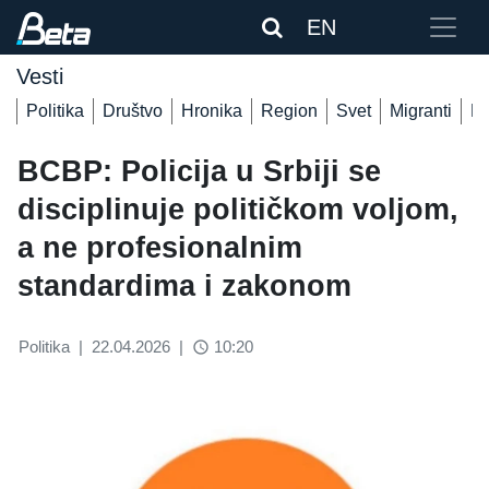
EN
Vesti
Politika
Društvo
Hronika
Region
Svet
Migranti
De
BCBP: Policija u Srbiji se
disciplinuje političkom voljom,
a ne profesionalnim
standardima i zakonom
Politika
|
22.04.2026
|
10:20
access_time