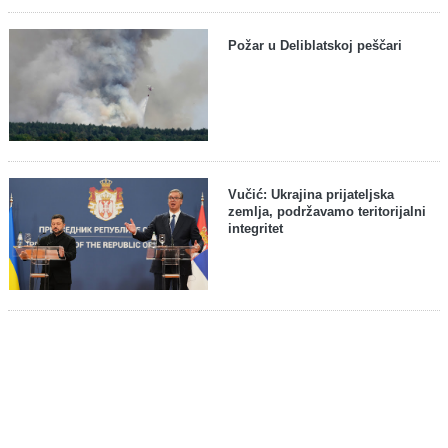
Požar u Deliblatskoj peščari
Vučić: Ukrajina prijateljska
zemlja, podržavamo teritorijalni
integritet