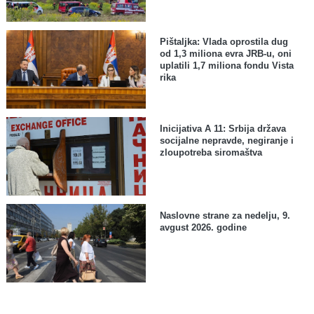
Pištaljka: Vlada oprostila dug
od 1,3 miliona evra JRB-u, oni
uplatili 1,7 miliona fondu Vista
rika
Inicijativa A 11: Srbija država
socijalne nepravde, negiranje i
zloupotreba siromaštva
Naslovne strane za nedelju, 9.
avgust 2026. godine