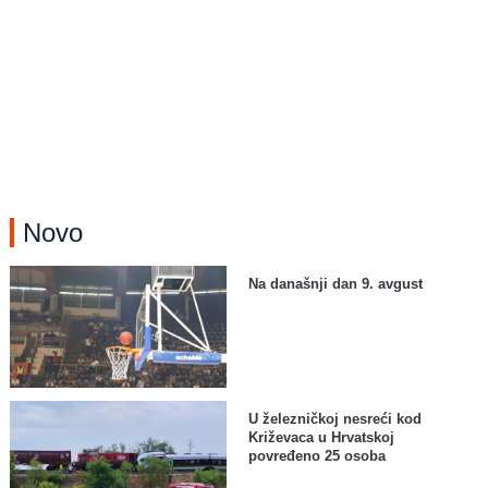
Novo
Na današnji dan 9. avgust
U železničkoj nesreći kod
Križevaca u Hrvatskoj
povređeno 25 osoba