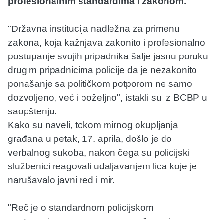
profesionalnim standardima i zakonom.
"Državna institucija nadležna za primenu
zakona, koja kažnjava zakonito i profesionalno
postupanje svojih pripadnika šalje jasnu poruku
drugim pripadnicima policije da je nezakonito
ponašanje sa političkom potporom ne samo
dozvoljeno, već i poželjno", istakli su iz BCBP u
saopštenju.
Kako su naveli, tokom mirnog okupljanja
građana u petak, 17. aprila, došlo je do
verbalnog sukoba, nakon čega su policijski
službenici reagovali udaljavanjem lica koje je
narušavalo javni red i mir.
"Reč je o standardnom policijskom