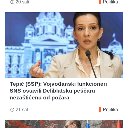
20 sati
Politika
access_time
Tepić (SSP): Vojvođanski funkcioneri
SNS ostavili Deliblatsku peščaru
nezaštićenu od požara
21 sat
Politika
access_time