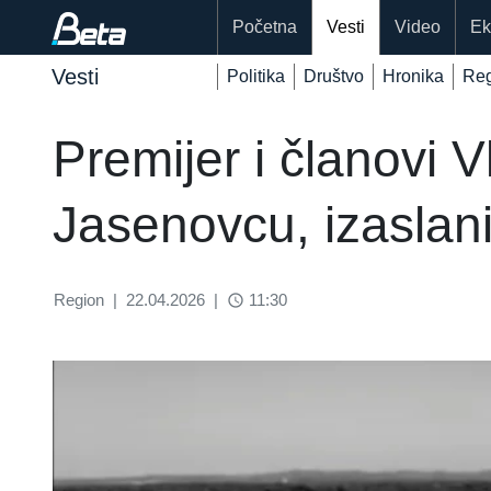
Početna
Vesti
Video
Ek
Vesti
Politika
Društvo
Hronika
Reg
Premijer i članovi 
Jasenovcu, izaslan
Region
|
22.04.2026
|
11:30
access_time