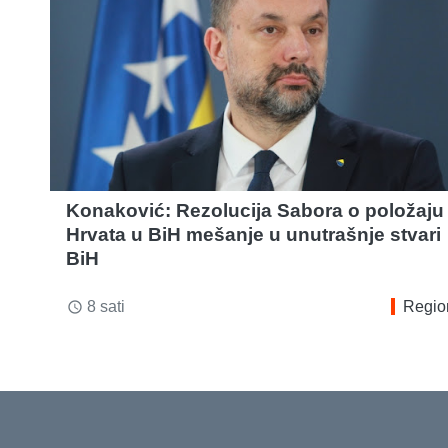
Konaković: Rezolucija Sabora o položaju
Hrvata u BiH mešanje u unutrašnje stvari
BiH
8 sati
Regio
access_time