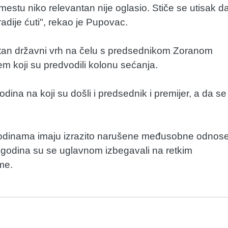
 mestu niko relevantan nije oglasio. Stiče se utisak d
dije ćuti", rekao je Pupovac.
tan državni vrh na čelu s predsednikom Zoranom
 koji su predvodili kolonu sećanja.
dina na koji su došli i predsednik i premijer, a da se
već godinama imaju izrazito narušene međusobne odnose
h godina su se uglavnom izbegavali na retkim
me.