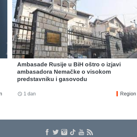
Ambasade Rusije u BiH oštro o izjavi
ambasadora Nemačke o visokom
predstavniku i gasovodu
n
1 dan
Region
access_time