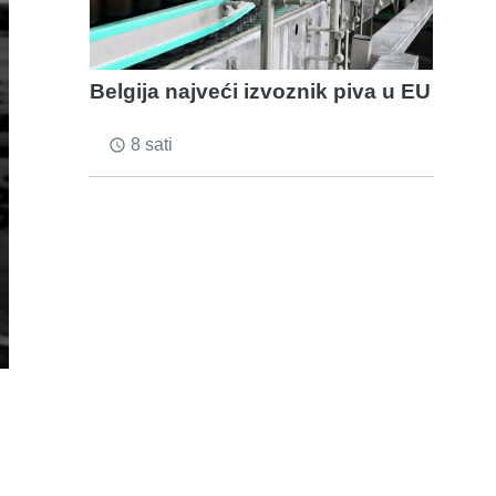
Belgija najveći izvoznik piva u EU
8 sati
access_time