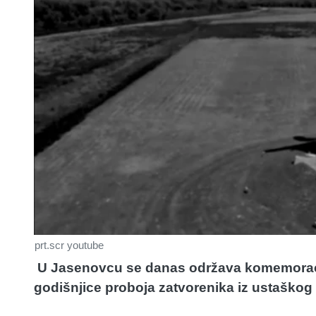
prt.scr youtube
U Jasenovcu se danas održava komemorac
godišnjice proboja zatvorenika iz ustaško