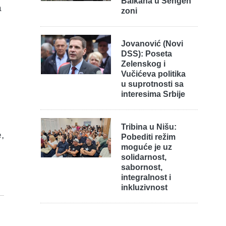
Balkana u Šengen
a
zoni
Jovanović (Novi
DSS): Poseta
Zelenskog i
Vučićeva politika
u suprotnosti sa
interesima Srbije
Tribina u Nišu:
,
Pobediti režim
moguće je uz
solidarnost,
sabornost,
integralnost i
inkluzivnost