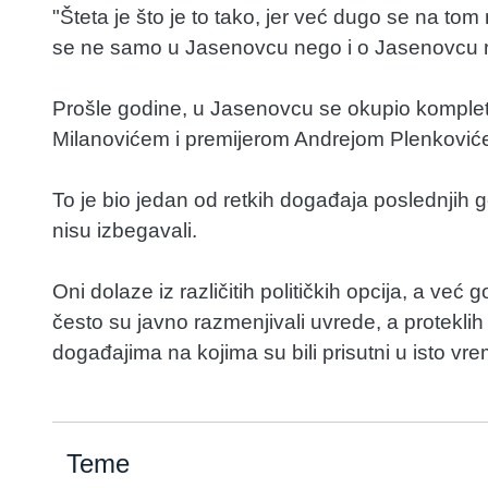
"Šteta je što je to tako, jer već dugo se na tom
se ne samo u Jasenovcu nego i o Jasenovcu ra
Prošle godine, u Jasenovcu se okupio komple
Milanovićem i premijerom Andrejom Plenkovićem
To je bio jedan od retkih događaja poslednjih go
nisu izbegavali.
Oni dolaze iz različitih političkih opcija, a 
često su javno razmenjivali uvrede, a protekli
događajima na kojima su bili prisutni u isto vre
Teme