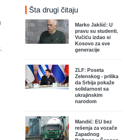
Šta drugi čitaju
g
Marko Jakšić: U
pravu su studenti,
Vučiću izdao si
Kosovo za sve
.
generacije
ZLF: Poseta
Zelenskog - prilika
da Srbija pokaže
solidarnost sa
ukrajinskim
narodom
Mandić: EU bez
rešenja za vozače
Zapadnog