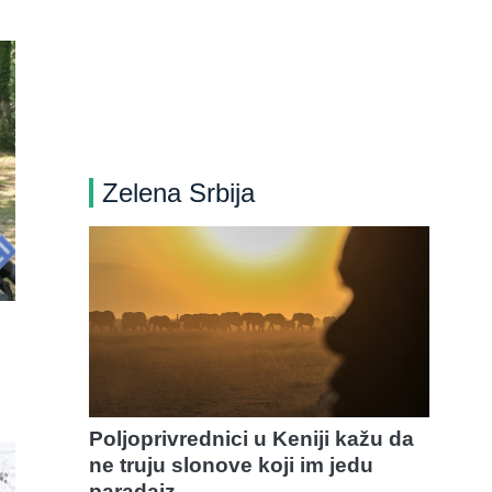
Zelena Srbija
Poljoprivrednici u Keniji kažu da
ne truju slonove koji im jedu
paradajz