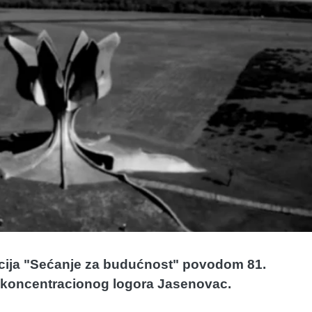
ija "Sećanje za budućnost" povodom 81.
g koncentracionog logora Jasenovac.