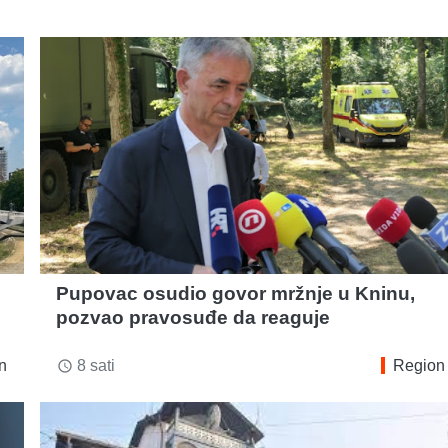
Pupovac osudio govor mržnje u Kninu,
pozvao pravosuđe da reaguje
n
8 sati
Region
access_time