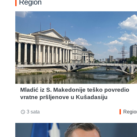
Region
Mladić iz S. Makedonije teško povredio
vratne pršljenove u Kušadasiju
3 sata
Regio
access_time