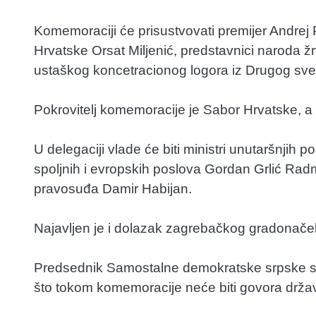
Komemoraciji će prisustvovati premijer Andrej 
Hrvatske Orsat Miljenić, predstavnici naroda žrt
ustaškog koncetracionog logora iz Drugog sve
Pokrovitelj komemoracije je Sabor Hrvatske, 
U delegaciji vlade će biti ministri unutaršnjih 
spoljnih i evropskih poslova Gordan Grlić Radm
pravosuđa Damir Habijan.
Najavljen je i dolazak zagrebačkog gradonače
Predsednik Samostalne demokratske srpske str
što tokom komemoracije neće biti govora držav