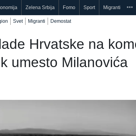
onomija
Zelena Srbija
Fomo
Sport
Migranti
ion
Svet
Migranti
Demostat
Vlade Hrvatske na kom
ik umesto Milanovića