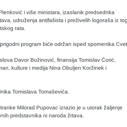
Plenković i više ministara, izaslanik predsednka
ava, udruženja antifašista i preživelih logoraša iz to
tskog rata.
a prigodni program biće održan isped spomenika Cvet
poslova Davor Božinović, finansija Tomislav Ćorić,
an, kulture i medija Nina Obuljen Koržinek i
lnika Tomislava Tomaševića.
anke Milorad Pupovac izrazio je u utorak žaljenje
nih predstavnika ni naroda žrtava.