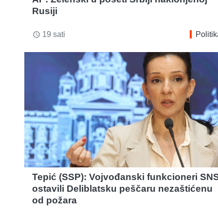
Rusiji
19 sati
Politi
access_time
Tepić (SSP): Vojvođanski funkcioneri SN
ostavili Deliblatsku peščaru nezaštićenu
od požara