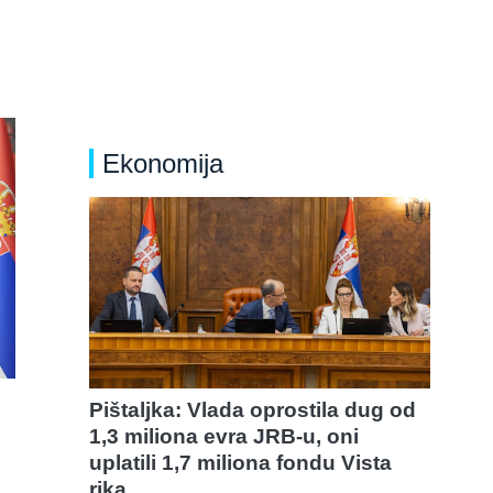
Ekonomija
Pištaljka: Vlada oprostila dug od
1,3 miliona evra JRB-u, oni
uplatili 1,7 miliona fondu Vista
rika