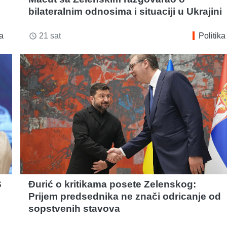
bilateralnim odnosima i situaciji u Ukrajini
ka
21 sat
Politika
access_time
S
Đurić o kritikama posete Zelenskog:
Prijem predsednika ne znači odricanje od
sopstvenih stavova