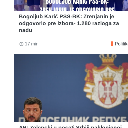
Bogoljub Karić PSS-BK: Zrenjanin je
odgovorio pre izbora- 1.280 razloga za
nadu
17 min
Politi
access_time
AP: Zelenski u poseti Srbiji naklonjenoj