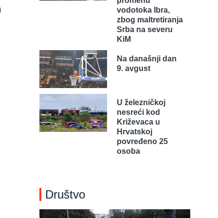
promenu
)
vodotoka Ibra,
zbog maltretiranja
Srba na severu
KiM
Na današnji dan
9. avgust
U železničkoj
a
nesreći kod
Križevaca u
Hrvatskoj
povređeno 25
osoba
Društvo