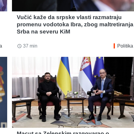
Vučić kaže da srpske vlasti razmatraju
promenu vodotoka Ibra, zbog maltretiranja
Srba na severu KiM
ka
37 min
Politika
access_time
Macut sa Zelenskim razgovarao o