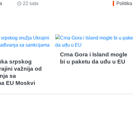
ka
22 sata
Politika
access_time
Crna Gora i Island mogle
ruka srpskog
bi u paketu da uđu u EU
ajini važnija od
nja sa
ma EU Moskvi