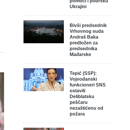
pomoći i podršku
Ukrajini
Bivši predsednik
Vrhovnog suda
Andraš Baka
predložen za
predsednika
Mađarske
Tepić (SSP):
Vojvođanski
funkcioneri SNS
ostavili
Deliblatsku
peščaru
nezaštićenu od
požara