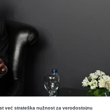
ost već strateška nužnost za verodostojnu