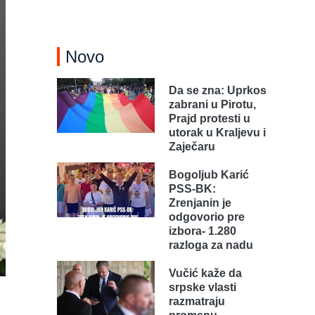
Novo
Da se zna: Uprkos
zabrani u Pirotu,
Prajd protesti u
utorak u Kraljevu i
Zaječaru
Bogoljub Karić
PSS-BK:
Zrenjanin je
odgovorio pre
izbora- 1.280
razloga za nadu
Vučić kaže da
srpske vlasti
razmatraju