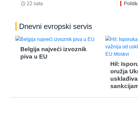
22 sata
Politi
access_time
Dnevni evropski servis
Belgija najveći izvoznik
piva u EU
Hil: Ispo
oružja Ukr
usklađiva
sankcija