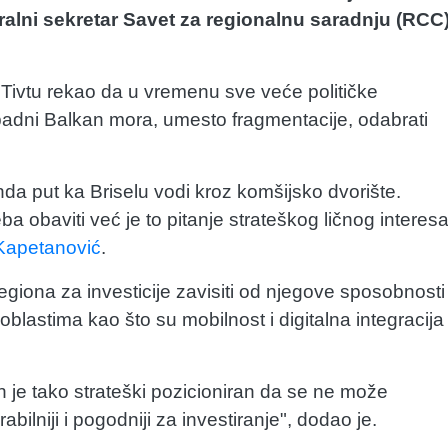
eralni sekretar Savet za regionalnu saradnju (RCC
 Tivtu rekao da u vremenu sve veće političke
padni Balkan mora, umesto fragmentacije, odabrati
onda put ka Briselu vodi kroz komšijsko dvorište.
a obaviti već je to pitanje strateškog ličnog interes
Kapetanović
.
regiona za investicije zavisiti od njegove sposobnosti
 oblastima kao što su mobilnost i digitalna integracija
ion je tako strateški pozicioniran da se ne može
erabilniji i pogodniji za investiranje", dodao je.