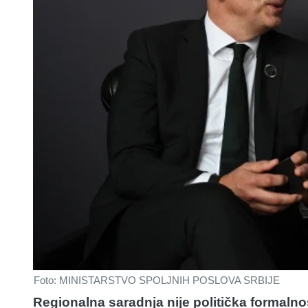
Foto: MINISTARSTVO SPOLJNIH POSLOVA SRBIJE
Regionalna saradnja nije politička formaln