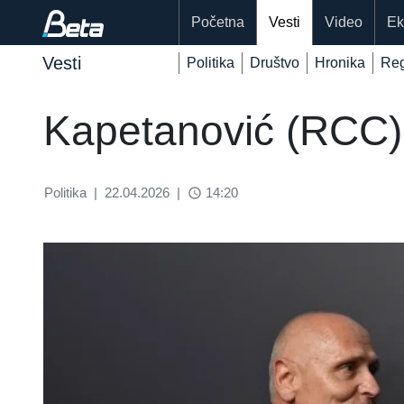
Početna
Vesti
Video
Ek
Vesti
Politika
Društvo
Hronika
Reg
Kapetanović (RCC):
Politika
|
22.04.2026
|
14:20
access_time