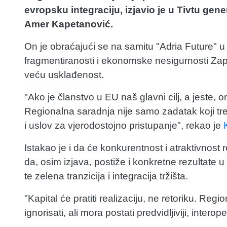
evropsku integraciju, izjavio je u Tivtu gen
Amer Kapetanović.
On je obraćajući se na samitu "Adria Future" u
fragmentiranosti i ekonomske nesigurnosti Za
veću usklađenost.
"Ako je članstvo u EU naš glavni cilj, a jeste, 
Regionalna saradnja nije samo zadatak koji treb
i uslov za vjerodostojno pristupanje", rekao je
Istakao je i da će konkurentnost i atraktivnost 
da, osim izjava, postiže i konkretne rezultate u
te zelena tranzicija i integracija tržišta.
"Kapital će pratiti realizaciju, ne retoriku. Reg
ignorisati, ali mora postati predvidljiviji, interop