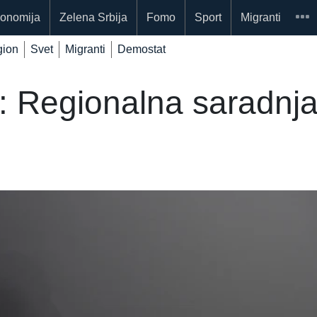
onomija
Zelena Srbija
Fomo
Sport
Migranti
ion
Svet
Migranti
Demostat
 Regionalna saradnja