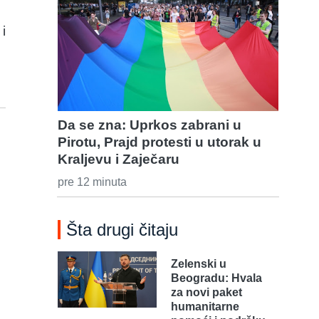
i
Da se zna: Uprkos zabrani u
Pirotu, Prajd protesti u utorak u
Kraljevu i Zaječaru
pre 12 minuta
Šta drugi čitaju
Zelenski u
Beogradu: Hvala
za novi paket
humanitarne