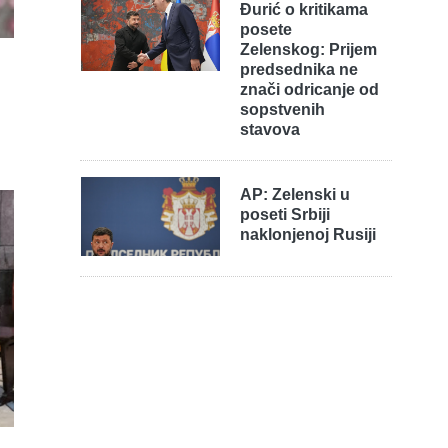
Đurić o kritikama
posete
Zelenskog: Prijem
predsednika ne
znači odricanje od
sopstvenih
stavova
AP: Zelenski u
poseti Srbiji
naklonjenoj Rusiji