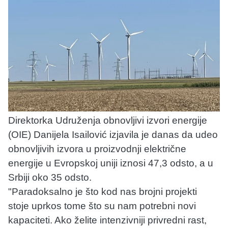
Direktorka Udruženja obnovljivi izvori energije
(OIE) Danijela Isailović izjavila je danas da udeo
obnovljivih izvora u proizvodnji električne
energije u Evropskoj uniji iznosi 47,3 odsto, a u
Srbiji oko 35 odsto.
"Paradoksalno je što kod nas brojni projekti
stoje uprkos tome što su nam potrebni novi
kapaciteti. Ako želite intenzivniji privredni rast,