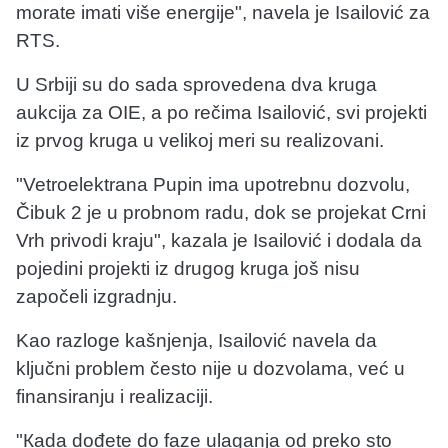
morate imati više energije", navela je Isailović za
RTS.
U Srbiji su do sada sprovedena dva kruga
aukcija za OIE, a po rečima Isailović, svi projekti
iz prvog kruga u velikoj meri su realizovani.
"Vetroelektrana Pupin ima upotrebnu dozvolu,
Čibuk 2 je u probnom radu, dok se projekat Crni
Vrh privodi kraju", kazala je Isailović i dodala da
pojedini projekti iz drugog kruga još nisu
započeli izgradnju.
Kao razloge kašnjenja, Isailović navela da
ključni problem često nije u dozvolama, već u
finansiranju i realizaciji.
"Кada dođete do faze ulaganja od preko sto