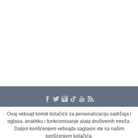
Ovaj vebsajt koristi kolačiće za personalizaciju sadržaja i
O nama
Proizvodi i usluge
Politika privatnosti
Kontakt
RSS
oglasa, analitiku i funkcionisanje alata društvenih mreža.
Daljim korišćenjem vebsajta saglasni ste sa našim
korišćenjem kolačića.
Beta Briefing
Dnevni evropski servis
Radio Sto plus