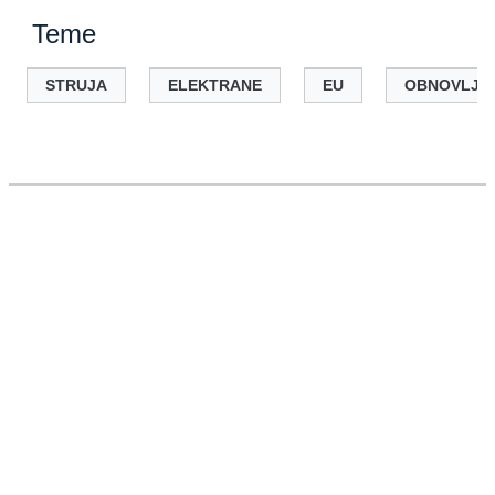
Teme
STRUJA
ELEKTRANE
EU
OBNOVLJIVI