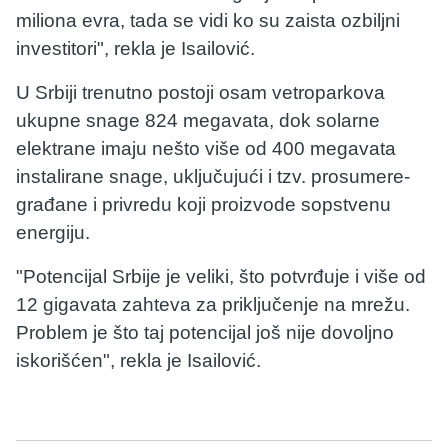
miliona evra, tada se vidi ko su zaista ozbiljni
investitori", rekla je Isailović.
U Srbiji trenutno postoji osam vetroparkova
ukupne snage 824 megavata, dok solarne
elektrane imaju nešto više od 400 megavata
instalirane snage, uključujući i tzv. prosumere-
građane i privredu koji proizvode sopstvenu
energiju.
"Potencijal Srbije je veliki, što potvrđuje i više od
12 gigavata zahteva za priključenje na mrežu.
Problem je što taj potencijal još nije dovoljno
iskorišćen", rekla je Isailović.