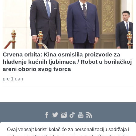
Crvena orbita: Kina osmislila proizvode za
hlađenje kućnih ljubimaca / Robot u borilačkoj
areni oborio svog tvorca
pre 1 dan
Ovaj vebsajt koristi kolačiće za personalizaciju sadržaja i
O nama
Proizvodi i usluge
Politika privatnosti
Kontakt
RSS