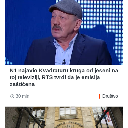
N1 najavio Kvadraturu kruga od jeseni na
toj televiziji, RTS tvrdi da je emisija
zaštićena
30 min
Društvo
access_time