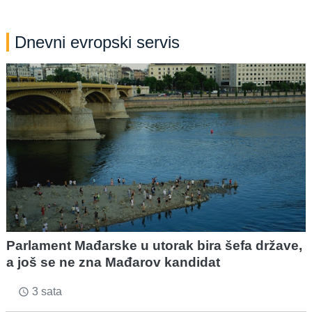
Dnevni evropski servis
Parlament Mađarske u utorak bira šefa države,
a još se ne zna Mađarov kandidat
3 sata
access_time