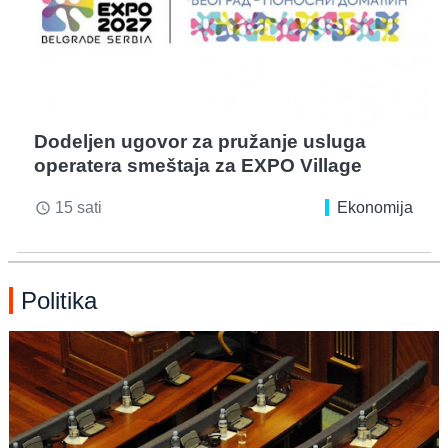
Dodeljen ugovor za pružanje usluga
operatera smeštaja za EXPO Village
15 sati
Ekonomija
access_time
Politika