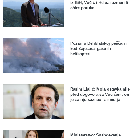
iz BiH, Vučić i Helez razmenili
oštre poruke
Požari u Deliblatskoj peščari i
kod Zaječara, gase ih
helikopteri
Rasim Ljajić: Moja ostavka nije
plod dogovora sa Vučićem, on
je za nju saznao iz medija
Ministarstvo: Snabdevanje