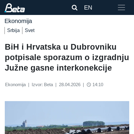
EN
Ekonomija
Srbija
Svet
BiH i Hrvatska u Dubrovniku
potpisale sporazum o izgradnju
Južne gasne interkonekcije
Ekonomija
|
Izvor: Beta
|
28.04.2026
|
14:10
access_time