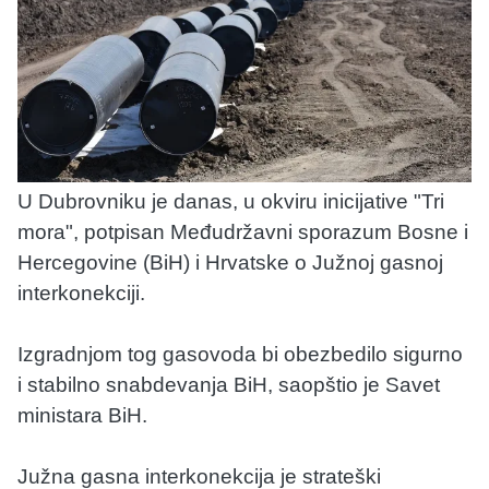
U Dubrovniku je danas, u okviru inicijative "Tri
mora", potpisan Međudržavni sporazum Bosne i
Hercegovine (BiH) i Hrvatske o Južnoj gasnoj
interkonekciji.
Izgradnjom tog gasovoda bi obezbedilo sigurno
i stabilno snabdevanja BiH, saopštio je Savet
ministara BiH.
Južna gasna interkonekcija je strateški