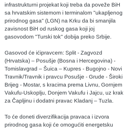
infrastrukturni projekat koji treba da poveže BiH
sa hrvatskim sistemom i terminalom "ukapljenog
prirodnog gasa" (LGN) na Krku da bi smanjila
zavisnost BiH od ruskog gasa koji joj
gasovodom "Turski tok" dobija preko Srbije.
Gasovod će ićipravcem: Split - Zagvozd
(Hrvatska) – Posušje (Bosna i Hercegovina) -
Tomislavgrad – Šuica – Kupres - Bugojno - Novi
Travnik/Travnik i pravcu Posušje - Grude - Široki
Brijeg - Mostar, s kracima prema Livnu, Gornjem
Vakufu-Uskoplju, Donjem Vakufu i Jajcu, uz krak
za Čapljinu i dodatni pravac Kladanj – Tuzla.
To će doneti diverzifikacija pravaca i izvora
prirodnog gasa koji će omogućiti energetsku