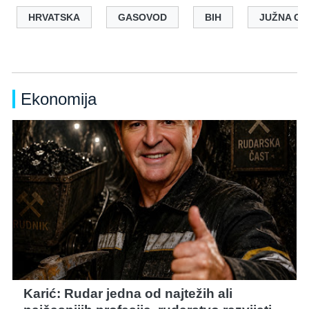
HRVATSKA
GASOVOD
BIH
JUŽNA GA
Ekonomija
Karić: Rudar jedna od najtežih ali