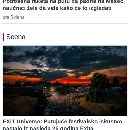
Potrošena raketa na putu da padne na Mesec,
naučnici žele da vide kako će to izgledati
pre 5 dana
Scena
EXIT Universe: Putujuće festivalsko iskustvo
nastalo iz nasleđa 25 godina Exita