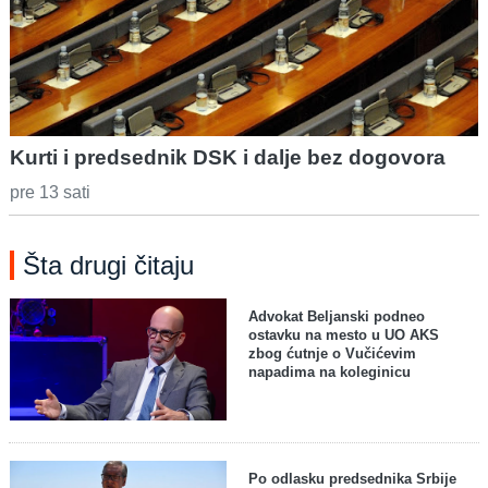
Kurti i predsednik DSK i dalje bez dogovora
pre 13 sati
Šta drugi čitaju
Advokat Beljanski podneo
ostavku na mesto u UO AKS
zbog ćutnje o Vučićevim
napadima na koleginicu
Po odlasku predsednika Srbije