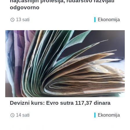
najčasnijih profesija, rudarstvo razvijati
odgovorno
13 sati
Ekonomija
access_time
Devizni kurs: Evro sutra 117,37 dinara
14 sati
Ekonomija
access_time