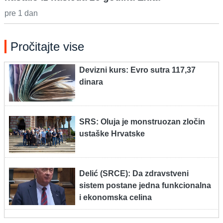
pre 1 dan
Pročitajte vise
Devizni kurs: Evro sutra 117,37
dinara
SRS: Oluja je monstruozan zločin
ustaške Hrvatske
Delić (SRCE): Da zdravstveni
sistem postane jedna funkcionalna
i ekonomska celina