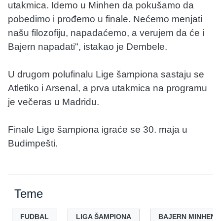
utakmica. Idemo u Minhen da pokušamo da
pobedimo i prođemo u finale. Nećemo menjati
našu filozofiju, napadaćemo, a verujem da će i
Bajern napadati", istakao je Dembele.
U drugom polufinalu Lige šampiona sastaju se
Atletiko i Arsenal, a prva utakmica na programu
je večeras u Madridu.
Finale Lige šampiona igraće se 30. maja u
Budimpešti.
Teme
FUDBAL
LIGA ŠAMPIONA
BAJERN MINHEN