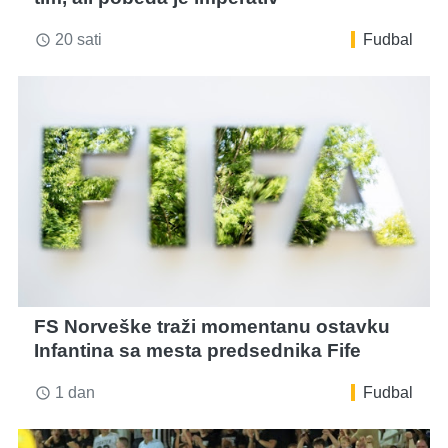
20 sati
Fudbal
access_time
FS Norveške traži momentanu ostavku
Infantina sa mesta predsednika Fife
1 dan
Fudbal
access_time