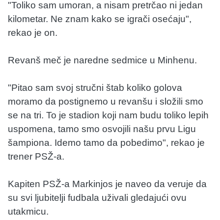
"Toliko sam umoran, a nisam pretrčao ni jedan
kilometar. Ne znam kako se igrači osećaju",
rekao je on.
Revanš meč je naredne sedmice u Minhenu.
"Pitao sam svoj stručni štab koliko golova
moramo da postignemo u revanšu i složili smo
se na tri. To je stadion koji nam budu toliko lepih
uspomena, tamo smo osvojili našu prvu Ligu
šampiona. Idemo tamo da pobedimo", rekao je
trener PSŽ-a.
Kapiten PSŽ-a Markinjos je naveo da veruje da
su svi ljubitelji fudbala uživali gledajući ovu
utakmicu.