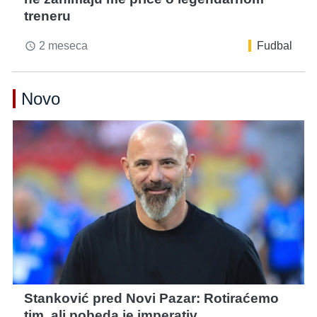
treneru
2 meseca
Fudbal
access_time
Novo
Stanković pred Novi Pazar: Rotiraćemo
tim, ali pobeda je imperativ