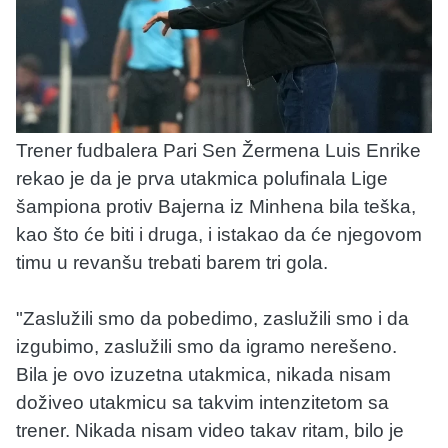
Trener fudbalera Pari Sen Žermena Luis Enrike
rekao je da je prva utakmica polufinala Lige
šampiona protiv Bajerna iz Minhena bila teška,
kao što će biti i druga, i istakao da će njegovom
timu u revanšu trebati barem tri gola.
"Zaslužili smo da pobedimo, zaslužili smo i da
izgubimo, zaslužili smo da igramo nerešeno.
Bila je ovo izuzetna utakmica, nikada nisam
doživeo utakmicu sa takvim intenzitetom sa
trener. Nikada nisam video takav ritam, bilo je