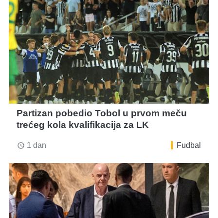
Partizan pobedio Tobol u prvom meču
trećeg kola kvalifikacija za LK
1 dan
Fudbal
access_time