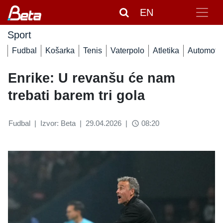
EN
Sport
Fudbal
Košarka
Tenis
Vaterpolo
Atletika
Automoto
Enrike: U revanšu će nam
trebati barem tri gola
Fudbal
|
Izvor: Beta
|
29.04.2026
|
08:20
access_time