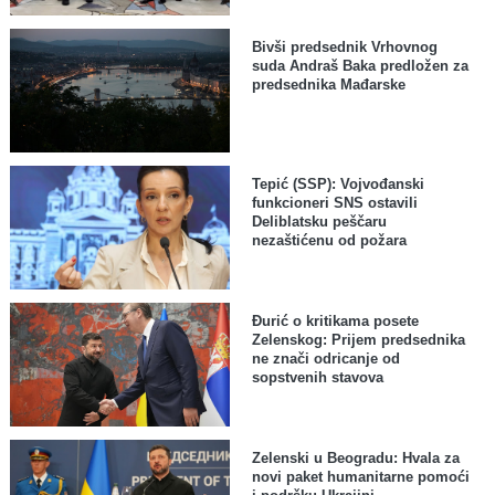
Bivši predsednik Vrhovnog
suda Andraš Baka predložen za
predsednika Mađarske
Tepić (SSP): Vojvođanski
funkcioneri SNS ostavili
Deliblatsku peščaru
nezaštićenu od požara
Đurić o kritikama posete
Zelenskog: Prijem predsednika
ne znači odricanje od
sopstvenih stavova
Zelenski u Beogradu: Hvala za
novi paket humanitarne pomoći