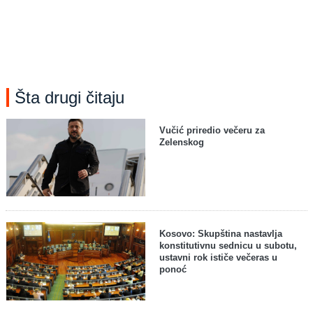
Šta drugi čitaju
Vučić priredio večeru za
Zelenskog
Kosovo: Skupština nastavlja
konstitutivnu sednicu u subotu,
ustavni rok ističe večeras u
ponoć