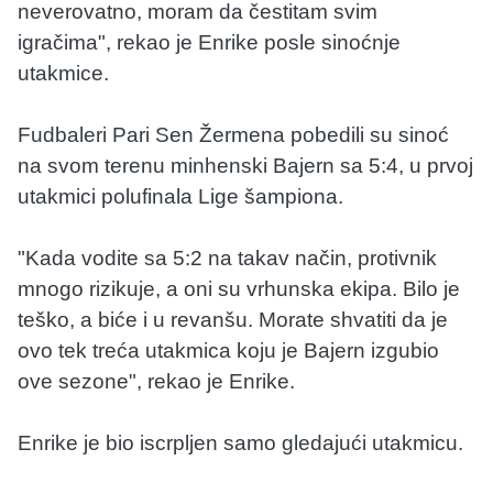
neverovatno, moram da čestitam svim
igračima", rekao je Enrike posle sinoćnje
utakmice.
Fudbaleri Pari Sen Žermena pobedili su sinoć
na svom terenu minhenski Bajern sa 5:4, u prvoj
utakmici polufinala Lige šampiona.
"Kada vodite sa 5:2 na takav način, protivnik
mnogo rizikuje, a oni su vrhunska ekipa. Bilo je
teško, a biće i u revanšu. Morate shvatiti da je
ovo tek treća utakmica koju je Bajern izgubio
ove sezone", rekao je Enrike.
Enrike je bio iscrpljen samo gledajući utakmicu.