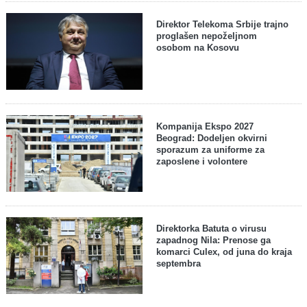
Direktor Telekoma Srbije trajno
proglašen nepoželjnom
osobom na Kosovu
Kompanija Ekspo 2027
Beograd: Dodeljen okvirni
sporazum za uniforme za
zaposlene i volontere
Direktorka Batuta o virusu
zapadnog Nila: Prenose ga
komarci Culex, od juna do kraja
septembra