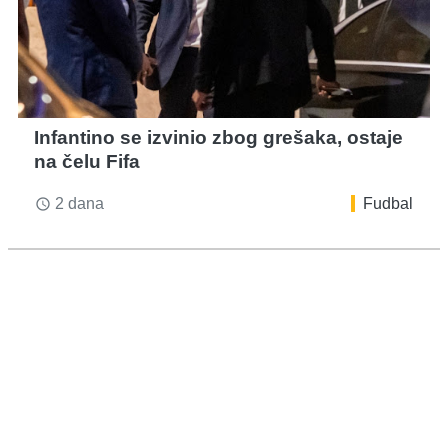
Infantino se izvinio zbog grešaka, ostaje
na čelu Fifa
2 dana
Fudbal
access_time