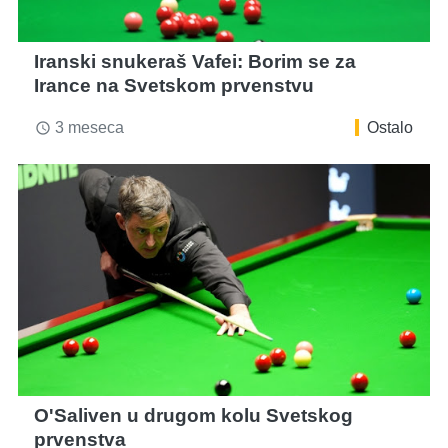
Iranski snukeraš Vafei: Borim se za
Irance na Svetskom prvenstvu
3 meseca
Ostalo
access_time
O'Saliven u drugom kolu Svetskog
prvenstva