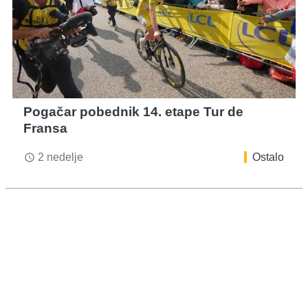
Pogačar pobednik 14. etape Tur de
Fransa
2 nedelje
Ostalo
access_time