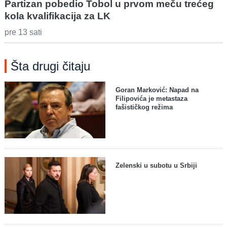
Partizan pobedio Tobol u prvom meču trećeg
kola kvalifikacija za LK
pre 13 sati
Šta drugi čitaju
Goran Marković: Napad na
Filipovića je metastaza
fašističkog režima
Zelenski u subotu u Srbiji