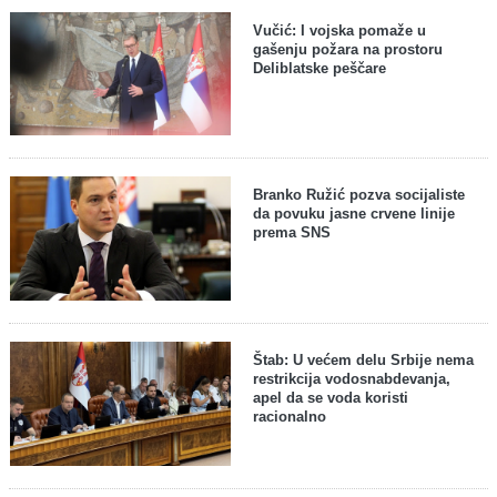
Vučić: I vojska pomaže u
gašenju požara na prostoru
Deliblatske peščare
Branko Ružić pozva socijaliste
da povuku jasne crvene linije
prema SNS
Štab: U većem delu Srbije nema
restrikcija vodosnabdevanja,
apel da se voda koristi
racionalno