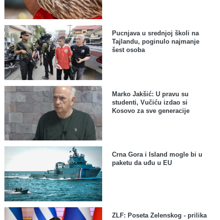
Pucnjava u srednjoj školi na
Tajlandu, poginulo najmanje
šest osoba
Marko Jakšić: U pravu su
studenti, Vučiću izdao si
Kosovo za sve generacije
Crna Gora i Island mogle bi u
paketu da uđu u EU
ZLF: Poseta Zelenskog - prilika