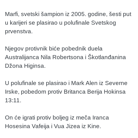
Marfi, svetski šampion iz 2005. godine, šesti put
u karijeri se plasirao u polufinale Svetskog
prvenstva.
Njegov protivnik biće pobednik duela
Australijanca Nila Robertsona i Škotlanđanina
Džona Higinsa.
U polufinale se plasirao i Mark Alen iz Severne
Irske, pobedom protiv Britanca Berija Hokinsa
13:11.
On će igrati protiv boljeg iz meča Iranca
Hosesina Vafeija i Vua Jizea iz Kine.