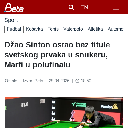
EN
Sport
Fudbal
Košarka
Tenis
Vaterpolo
Atletika
Automoto
Džao Sinton ostao bez titule
svetskog prvaka u snukeru,
Marfi u polufinalu
Ostalo
|
Izvor: Beta
|
29.04.2026
|
18:50
access_time