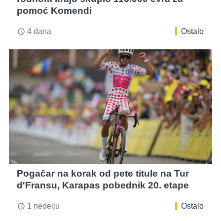
pomoć Komendi
4 dana
Ostalo
access_time
Pogačar na korak od pete titule na Tur
d'Fransu, Karapas pobednik 20. etape
1 nedelju
Ostalo
access_time