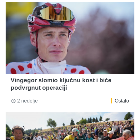
Vingegor slomio ključnu kost i biće
podvrgnut operaciji
2 nedelje
Ostalo
access_time