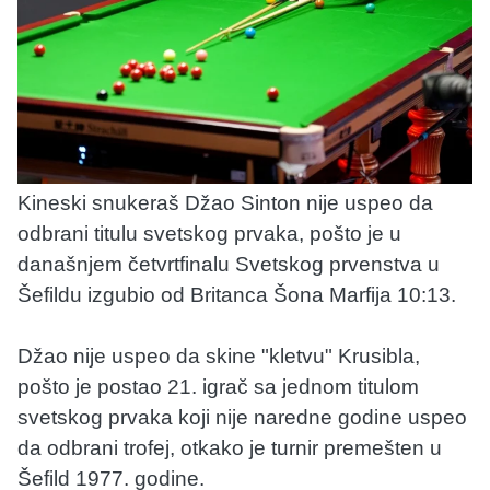
Kineski snukeraš Džao Sinton nije uspeo da
odbrani titulu svetskog prvaka, pošto je u
današnjem četvrtfinalu Svetskog prvenstva u
Šefildu izgubio od Britanca Šona Marfija 10:13.
Džao nije uspeo da skine "kletvu" Krusibla,
pošto je postao 21. igrač sa jednom titulom
svetskog prvaka koji nije naredne godine uspeo
da odbrani trofej, otkako je turnir premešten u
Šefild 1977. godine.