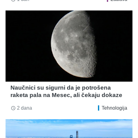
Naučnici su sigurni da je potrošena
raketa pala na Mesec, ali čekaju dokaze
2 dana
Tehnologija
access_time