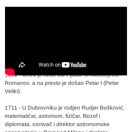
1682 - Umro je ruski car Fjodor III Aleksejevič
Romanov, a na presto je došao Petar I (Petar
Veliki).
1711 - U Dubrovniku je rodjen Rudjer Bošković,
matematičar, astronom, fizičar, filozof i
diplomata, osnivač i direktor astronomske