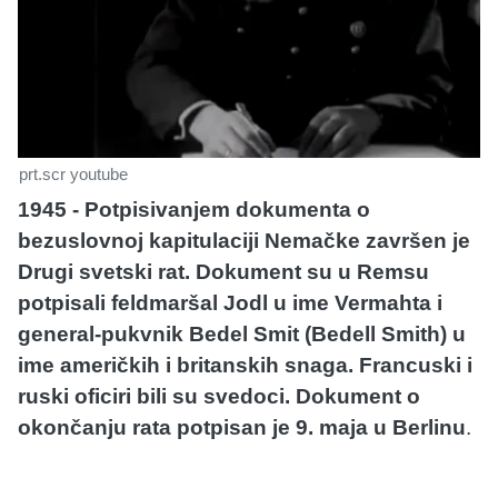
prt.scr youtube
1945 - Potpisivanjem dokumenta o
bezuslovnoj kapitulaciji Nemačke završen je
Drugi svetski rat. Dokument su u Remsu
potpisali feldmaršal Jodl u ime Vermahta i
general-pukvnik Bedel Smit (Bedell Smith) u
ime američkih i britanskih snaga. Francuski i
ruski oficiri bili su svedoci. Dokument o
okončanju rata potpisan je 9. maja u Berlinu
.