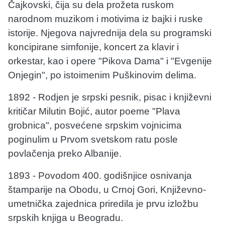
Čajkovski, čija su dela prožeta ruskom
narodnom muzikom i motivima iz bajki i ruske
istorije. Njegova najvrednija dela su programski
koncipirane simfonije, koncert za klavir i
orkestar, kao i opere "Pikova Dama" i "Evgenije
Onjegin", po istoimenim Puškinovim delima.
1892 - Rodjen je srpski pesnik, pisac i književni
kritičar Milutin Bojić, autor poeme "Plava
grobnica", posvećene srpskim vojnicima
poginulim u Prvom svetskom ratu posle
povlačenja preko Albanije.
1893 - Povodom 400. godišnjice osnivanja
štamparije na Obodu, u Crnoj Gori, Književno-
umetnička zajednica priredila je prvu izložbu
srpskih knjiga u Beogradu.