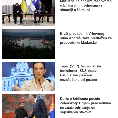
Macut sa Zelenskim razgovarao
o bilateralnim odnosima i
situaciji u Ukrajini
Bivši predsednik Vrhovnog
suda Andraš Baka predložen za
predsednika Mađarske
Tepić (SSP): Vojvođanski
funkcioneri SNS ostavili
Deliblatsku peščaru
nezaštićenu od požara
Đurić o kritikama posete
Zelenskog: Prijem predsednika
ne znači odricanje od
sopstvenih stavova