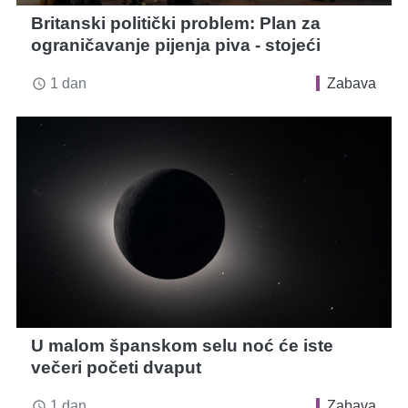
Britanski politički problem: Plan za
ograničavanje pijenja piva - stojeći
1 dan
Zabava
access_time
U malom španskom selu noć će iste
večeri početi dvaput
1 dan
Zabava
access_time