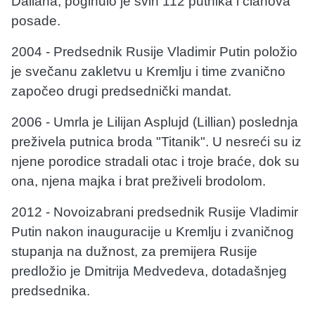
Daliana, poginulo je svih 112 putnika i članova
posade.
2004 - Predsednik Rusije Vladimir Putin položio
je svečanu zakletvu u Kremlju i time zvanično
započeo drugi predsednički mandat.
2006 - Umrla je Lilijan Asplujd (Lillian) poslednja
preživela putnica broda "Titanik". U nesreći su iz
njene porodice stradali otac i troje braće, dok su
ona, njena majka i brat preživeli brodolom.
2012 - Novoizabrani predsednik Rusije Vladimir
Putin nakon inauguracije u Kremlju i zvaničnog
stupanja na dužnost, za premijera Rusije
predložio je Dmitrija Medvedeva, dotadašnjeg
predsednika.