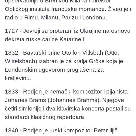
opservatorije u Breri kod Milana i direktor
Optičkog instituta francuske mornarice. Živeo je i
radio u Rimu, Milanu, Parizu i Londonu.
1727 - Jevreji su proterani iz Ukrajine na osnovu
dekreta ruske carice Katarine I.
1832 - Bavarski princ Oto fon Vitlsbah (Otto,
Wittelsbach) izabran je za kralja Grčke koja je
Londonskim ugovorom proglašena za
kraljevinu.
1833 - Rodjen je nemački kompozitor i pijanista
Johanes Brams (Johannes Brahms). Njegove
četiri simfonije i dva klavirska koncerta postali su
standardi klasičnog repertoara.
1840 - Rodjen je ruski kompozitor Petar Iljič