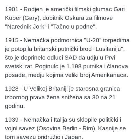
1901 - Rodjen je američki filmski glumac Gari
Kuper (Gary), dobitnik Oskara za filmove
"Narednik Jork" i "Tačno u podne".
1915 - Nemačka podmornica "U-20" torpedima
je potopila britanski putnički brod "Lusitaniju",
što je doprinelo odluci SAD da udju u Prvi
svetski rat. Poginulo je 1.198 putnika i članova
posade, medju kojima veliki broj Amerikanaca.
1928 - U Velikoj Britaniji je starosna granica
izbornog prava žena snižena sa 30 na 21
godinu.
1939 - Nemačka i Italija su sklopile politički i
vojni savez (Osovina Berlin - Rim). Kasnije se
tom savezu pridružio i Japan.