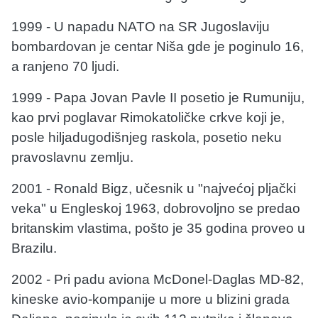
1999 - U napadu NATO na SR Jugoslaviju
bombardovan je centar Niša gde je poginulo 16,
a ranjeno 70 ljudi.
1999 - Papa Jovan Pavle II posetio je Rumuniju,
kao prvi poglavar Rimokatoličke crkve koji je,
posle hiljadugodišnjeg raskola, posetio neku
pravoslavnu zemlju.
2001 - Ronald Bigz, učesnik u "najvećoj pljački
veka" u Engleskoj 1963, dobrovoljno se predao
britanskim vlastima, pošto je 35 godina proveo u
Brazilu.
2002 - Pri padu aviona McDonel-Daglas MD-82,
kineske avio-kompanije u more u blizini grada