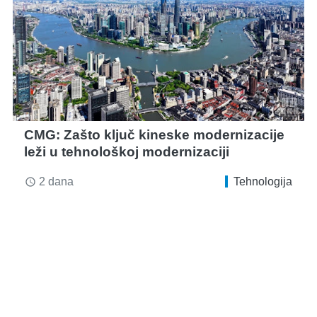
CMG: Zašto ključ kineske modernizacije
leži u tehnološkoj modernizaciji
2 dana
Tehnologija
access_time