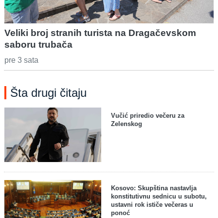
Veliki broj stranih turista na Dragačevskom
saboru trubača
pre 3 sata
Šta drugi čitaju
Vučić priredio večeru za
Zelenskog
Kosovo: Skupština nastavlja
konstitutivnu sednicu u subotu,
ustavni rok ističe večeras u
ponoć