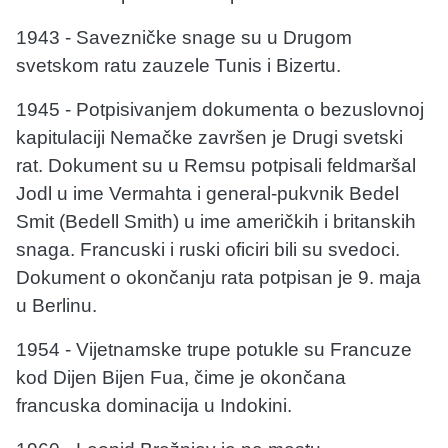
1943 - Savezničke snage su u Drugom
svetskom ratu zauzele Tunis i Bizertu.
1945 - Potpisivanjem dokumenta o bezuslovnoj
kapitulaciji Nemačke završen je Drugi svetski
rat. Dokument su u Remsu potpisali feldmaršal
Jodl u ime Vermahta i general-pukvnik Bedel
Smit (Bedell Smith) u ime američkih i britanskih
snaga. Francuski i ruski oficiri bili su svedoci.
Dokument o okončanju rata potpisan je 9. maja
u Berlinu.
1954 - Vijetnamske trupe potukle su Francuze
kod Dijen Bijen Fua, čime je okončana
francuska dominacija u Indokini.