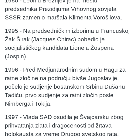
1960 - Leonid Brežnjev je na mestu
predsednika Prezidijuma Vrhovnog sovjeta
SSSR zamenio maršala Klimenta Vorošilova.
1995 - Na predsedničkim izborima u Francuskoj
Žak Širak (Jacques Chirac) pobedio je
socijalističkog kandidata Lionela Žospena
(Jospin).
1996 - Pred Medjunarodnim sudom u Hagu za
ratne zločine na području bivše Jugoslavije,
počelo je sudjenje bosanskom Srbinu Dušanu
Tadiću, prvo sudjenje za ratni zločin posle
Nirnberga i Tokija.
1997 - Vlada SAD osudila je Švajcarsku zbog
prihvatanja zlata i dragocenosti od žrtava
holokausta za vreme Drugog svetskog rata.