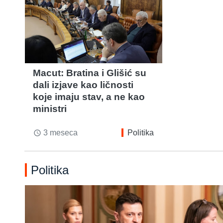
Macut: Bratina i Glišić su
dali izjave kao ličnosti
koje imaju stav, a ne kao
ministri
3 meseca
Politika
access_time
Politika