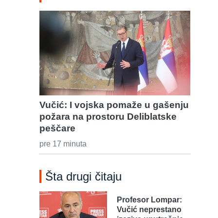
Vučić: I vojska pomaže u gašenju
požara na prostoru Deliblatske
peščare
pre 17 minuta
Šta drugi čitaju
Profesor Lompar:
Vučić neprestano