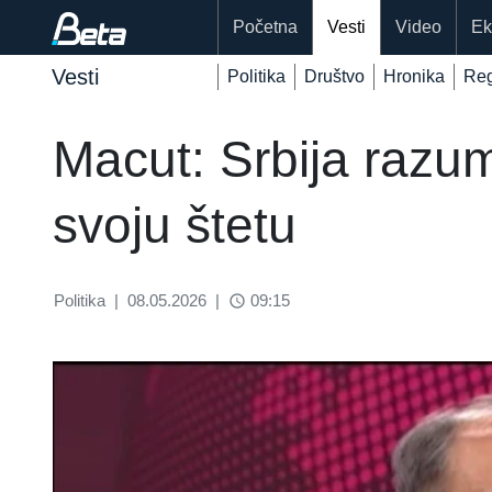
Početna
Vesti
Video
Ek
Vesti
Politika
Društvo
Hronika
Reg
Macut: Srbija razu
svoju štetu
Politika
|
08.05.2026
|
09:15
access_time