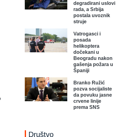
degradirani uslovi
rada, a Srbija
postala uvoznik
struje
Vatrogasci i
posada
helikoptera
dočekani u
Beogradu nakon
gašenja požara u
Španiji
Branko Ružić
pozva socijaliste
da povuku jasne
o
crvene linije
prema SNS
.
Društvo