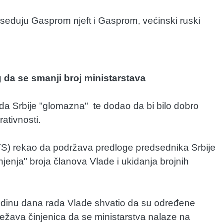
oseduju Gasprom njeft i Gasprom, većinski ruski
da se smanji broj ministarstava
da Srbije "glomazna" te dodao da bi bilo dobro
rativnosti.
(RTS) rekao da podržava predloge predsednika Srbije
jenja" broja članova Vlade i ukidanja brojnih
godinu dana rada Vlade shvatio da su određene
ežava činjenica da se ministarstva nalaze na