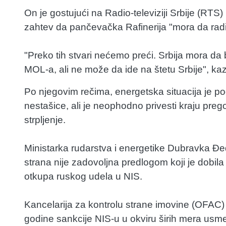
On je gostujući na Radio-televiziji Srbije (RTS) 
zahtev da pančevačka Rafinerija "mora da radi
"Preko tih stvari nećemo preći. Srbija mora 
MOL-a, ali ne može da ide na štetu Srbije", kaz
Po njegovim rečima, energetska situacija je p
nestašice, ali je neophodno privesti kraju pr
strpljenje.
Ministarka rudarstva i energetike Dubravka Đed
strana nije zadovoljna predlogom koji je do
otkupa ruskog udela u NIS.
Kancelarija za kontrolu strane imovine (OFAC) 
godine sankcije NIS-u u okviru širih mera usmer