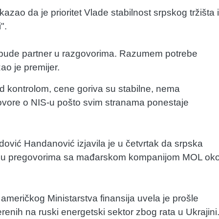
kazao da je prioritet Vlade stabilnost srpskog tržišta i
".
da bude partner u razgovorima. Razumem potrebe
ao je premijer.
od kontrolom, cene goriva su stabilne, nema
egovore o NIS-u pošto svim stranama ponestaje
ović Handanović izjavila je u četvrtak da srpska
bila u pregovorima sa mađarskom kompanijom MOL ok
američkog Ministarstva finansija uvela je prošle
enih na ruski energetski sektor zbog rata u Ukrajini