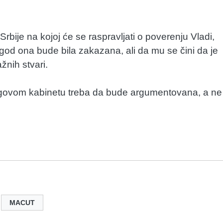
bije na kojoj će se raspravljati o poverenju Vladi,
od ona bude bila zakazana, ali da mu se čini da je
žnih stvari.
egovom kabinetu treba da bude argumentovana, a ne
MACUT