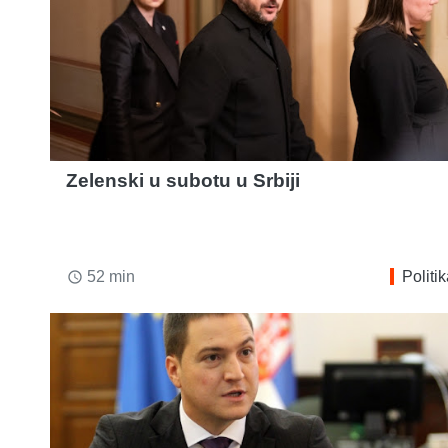
Zelenski u subotu u Srbiji
52 min
Politi
access_time