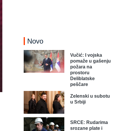
Novo
Vučić: I vojska
pomaže u gašenju
požara na
prostoru
Deliblatske
peščare
Zelenski u subotu
u Srbiji
SRCE: Rudarima
srozane plate i