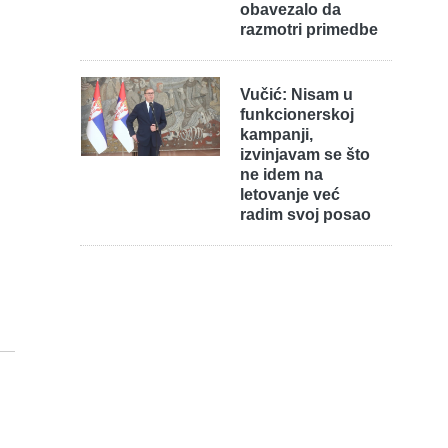
obavezalo da
razmotri primedbe
Vučić: Nisam u
funkcionerskoj
kampanji,
izvinjavam se što
ne idem na
letovanje već
radim svoj posao