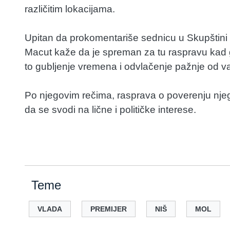
različitim lokacijama.
Upitan da prokomentariše sednicu u Skupštini Sr
Macut kaže da je spreman za tu raspravu kad g
to gubljenje vremena i odvlačenje pažnje od va
Po njegovim rečima, rasprava o poverenju nj
da se svodi na lične i političke interese.
Teme
VLADA
PREMIJER
NIŠ
MOL