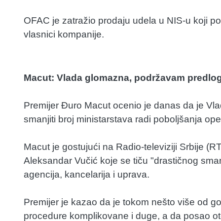
OFAC je zatražio prodaju udela u NIS-u koji p
vlasnici kompanije.
Macut: Vlada glomazna, podržavam predlog 
Premijer Đuro Macut ocenio je danas da je Vla
smanjiti broj ministarstava radi poboljšanja ope
Macut je gostujući na Radio-televiziji Srbije 
Aleksandar Vučić koje se tiču "drastičnog sman
agencija, kancelarija i uprava.
Premijer je kazao da je tokom nešto više od 
procedure komplikovane i duge, a da posao ot