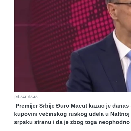
prt.scr rts.rs
Premijer Srbije Đuro Macut kazao je dana
kupovini većinskog ruskog udela u Naftnoj in
srpsku stranu i da je zbog toga neophodno