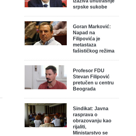
izaziva unutrašnje
srpske sukobe
Goran Marković:
Napad na
Filipovića je
metastaza
fašističkog režima
Profesor FDU
Stevan Filipović
pretučen u centru
Beograda
Sindikat: Javna
rasprava o
obrazovanju kao
rijaliti,
Ministarstvo se