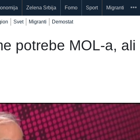
onomija
Zelena Srbija
Fomo
Sport
Migranti
ion
Svet
Migranti
Demostat
me potrebe MOL-a, ali