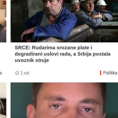
SRCE: Rudarima srozane plate i
degradirani uslovi rada, a Srbija postala
uvoznik struje
ka
1 sat
Politika
access_time