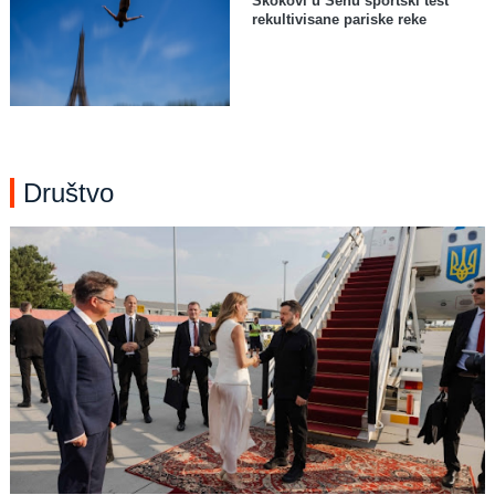
Skokovi u Senu sportski test
rekultivisane pariske reke
Društvo