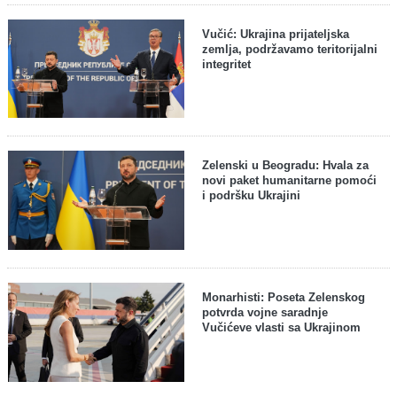
Vučić: Ukrajina prijateljska
zemlja, podržavamo teritorijalni
integritet
Zelenski u Beogradu: Hvala za
novi paket humanitarne pomoći
i podršku Ukrajini
Monarhisti: Poseta Zelenskog
potvrda vojne saradnje
Vučićeve vlasti sa Ukrajinom