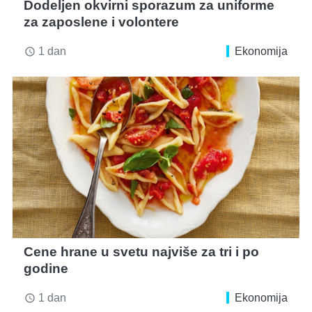
Dodeljen okvirni sporazum za uniforme
za zaposlene i volontere
1 dan
Ekonomija
access_time
Cene hrane u svetu najviše za tri i po
godine
1 dan
Ekonomija
access_time