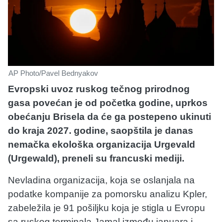
AP Photo/Pavel Bednyakov
Evropski uvoz ruskog tečnog prirodnog
gasa povećan je od početka godine, uprkos
obećanju Brisela da će ga postepeno ukinuti
do kraja 2027. godine, saopštila je danas
nemačka ekološka organizacija Urgevald
(Urgewald), preneli su francuski mediji.
Nevladina organizacija, koja se oslanjala na
podatke kompanije za pomorsku analizu Kpler,
zabeležila je 91 pošiljku koja je stigla u Evropu
sa ruskog terminala Jamal između januara i