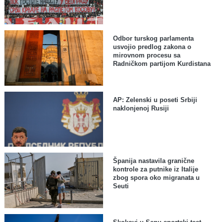
Odbor turskog parlamenta
usvojio predlog zakona o
mirovnom procesu sa
Radničkom partijom Kurdistana
AP: Zelenski u poseti Srbiji
naklonjenoj Rusiji
Španija nastavila granične
kontrole za putnike iz Italije
zbog spora oko migranata u
Seuti