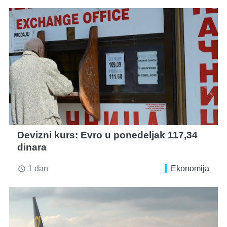
Devizni kurs: Evro u ponedeljak 117,34
dinara
1 dan
Ekonomija
access_time