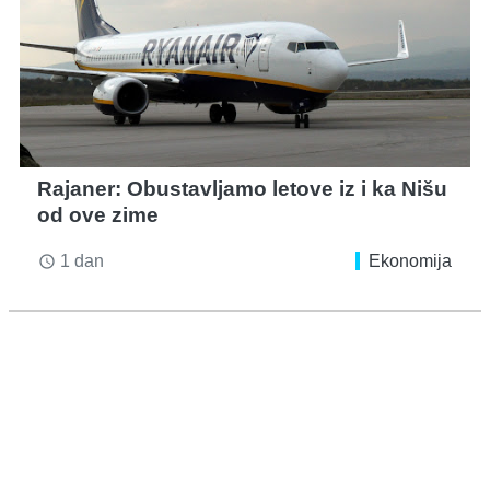
Rajaner: Obustavljamo letove iz i ka Nišu
od ove zime
1 dan
Ekonomija
access_time