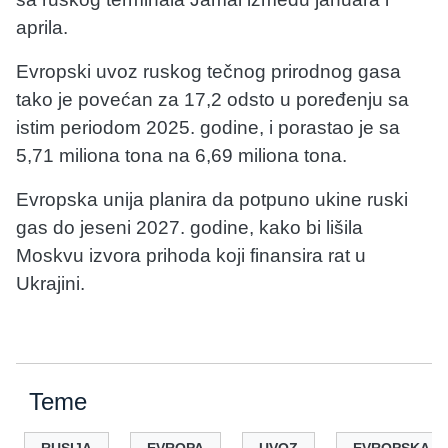
aprila.
Evropski uvoz ruskog tečnog prirodnog gasa
tako je povećan za 17,2 odsto u poređenju sa
istim periodom 2025. godine, i porastao je sa
5,71 miliona tona na 6,69 miliona tona.
Evropska unija planira da potpuno ukine ruski
gas do jeseni 2027. godine, kako bi lišila
Moskvu izvora prihoda koji finansira rat u
Ukrajini.
Teme
RUSIJA
EVROPA
UVOZ
EVROPSKA U