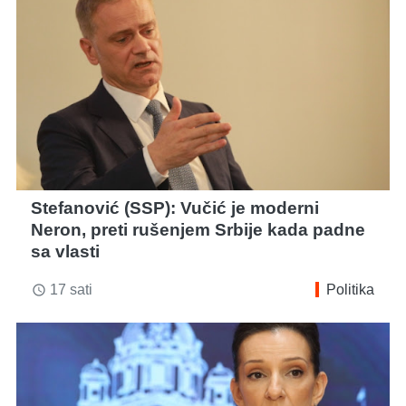
Stefanović (SSP): Vučić je moderni
Neron, preti rušenjem Srbije kada padne
sa vlasti
17 sati
Politika
access_time