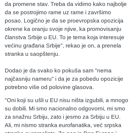
da promene stav. Treba da vidimo kako najbolje
da se postrojimo rame uz rame i završimo
posao. Logično je da se proevropska opozicija
okrene ka oranju svoje njive, ka promovisanju
članstva Srbije u EU. To je tema koja interesuje
većinu građana Srbije", rekao je on, a prenela
stranka u saopštenju.
Dodao je da svako ko pokuša sam "nema
najčasniju nameru" i da je za pobedu opozicije
potrebno više od polovine glasova.
"Oni koji su ušli u EU nisu ništa izgubili, a mnogo
su dobili. Mi smo nacionalno odgovorni, mi smo
za snažnu Srbiju, zato i jesmo za Srbiju u EU.
Ali, mi nismo stranka eurofanatika, već srpska