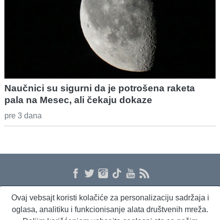
Naučnici su sigurni da je potrošena raketa
pala na Mesec, ali čekaju dokaze
pre 3 dana
Ovaj vebsajt koristi kolačiće za personalizaciju sadržaja i
O nama
Proizvodi i usluge
Politika privatnosti
Kontakt
RSS
oglasa, analitiku i funkcionisanje alata društvenih mreža.