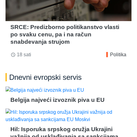
SRCE: Predizborno politikanstvo vlasti
po svaku cenu, pa i na račun
snabdevanja strujom
18 sati
Politika
access_time
Dnevni evropski servis
Belgija najveći izvoznik piva u EU
Hil: Isporuka srpskog oružja Ukrajini
važnija od usklađivanja sa sankcijama