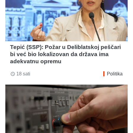
Tepić (SSP): Požar u Deliblatskoj peščari
bi već bio lokalizovan da država ima
adekvatnu opremu
18 sati
Politika
access_time