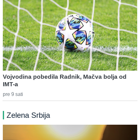
Vojvodina pobedila Radnik, Mačva bolja od
IMT-a
pre 9 sati
Zelena Srbija