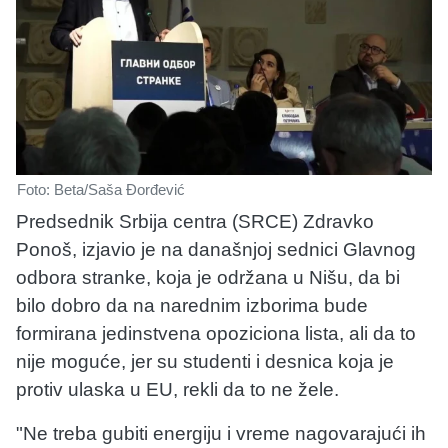
Foto: Beta/Saša Đorđević
Predsednik Srbija centra (SRCE) Zdravko
Ponoš, izjavio je na današnjoj sednici Glavnog
odbora stranke, koja je održana u Nišu, da bi
bilo dobro da na narednim izborima bude
formirana jedinstvena opoziciona lista, ali da to
nije moguće, jer su studenti i desnica koja je
protiv ulaska u EU, rekli da to ne žele.
"Ne treba gubiti energiju i vreme nagovarajući ih