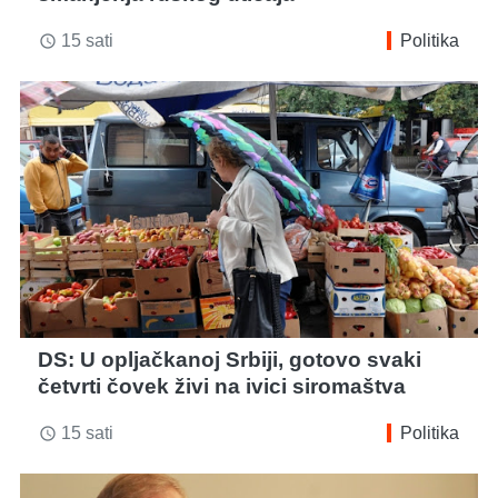
15 sati
Politika
access_time
DS: U opljačkanoj Srbiji, gotovo svaki
četvrti čovek živi na ivici siromaštva
15 sati
Politika
access_time