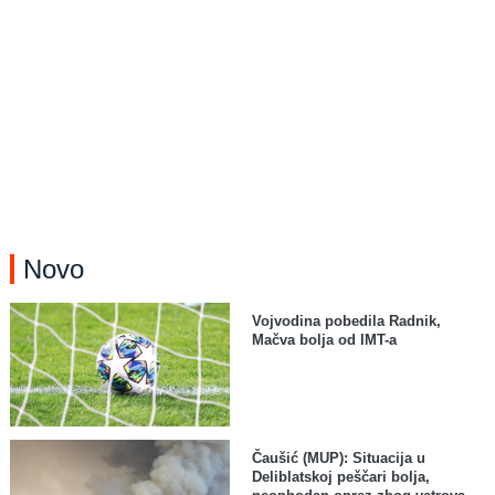
Novo
Vojvodina pobedila Radnik,
Mačva bolja od IMT-a
Čaušić (MUP): Situacija u
Deliblatskoj peščari bolja,