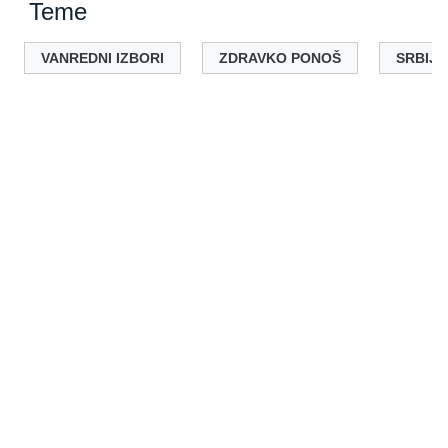
Teme
VANREDNI IZBORI
ZDRAVKO PONOŠ
SRBIJA