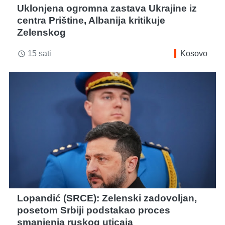
Uklonjena ogromna zastava Ukrajine iz
centra Prištine, Albanija kritikuje
Zelenskog
15 sati
Kosovo
access_time
Lopandić (SRCE): Zelenski zadovoljan,
posetom Srbiji podstakao proces
smanjenja ruskog uticaja