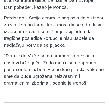
stranka eurorealista. Za nas je Dan Evrope i
Dan pobede", kazao je Ponoš.
Predsednik Srbija centra je naglasio da su izbori
za vlast samo forma koja mora da se odradi sa
izvesnom završnicom, "jer je očigledno da
tragične posledice korupcije nisu uspele da
nadjačaju poriv da se pljačka".
"Plan je da Vučić samo promeni kancelariju i
nastavi brže, jače. Za to mu i nisu neophodni
parlamentarni izbori. Ekspo kao pljačka veka ne
sme da bude ugrožena neizvesnim i
dramatičnim izborima", ocenio je Ponoš.