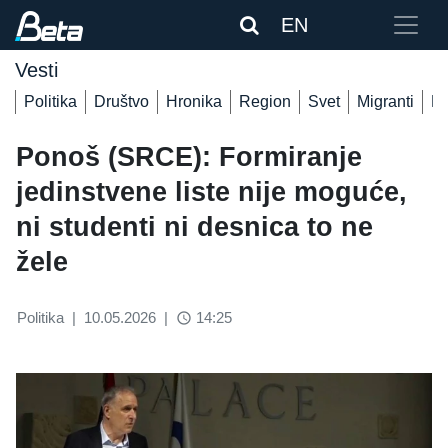
EN
Vesti
Politika
Društvo
Hronika
Region
Svet
Migranti
De
Ponoš (SRCE): Formiranje
jedinstvene liste nije moguće,
ni studenti ni desnica to ne
žele
Politika
|
10.05.2026
|
14:25
access_time