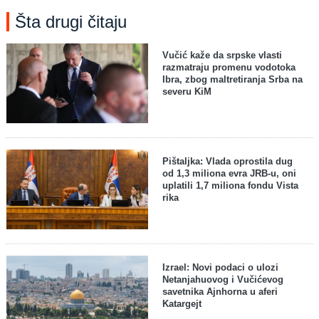
Šta drugi čitaju
Vučić kaže da srpske vlasti
razmatraju promenu vodotoka
Ibra, zbog maltretiranja Srba na
severu KiM
Pištaljka: Vlada oprostila dug
od 1,3 miliona evra JRB-u, oni
uplatili 1,7 miliona fondu Vista
rika
Izrael: Novi podaci o ulozi
Netanjahuovog i Vučićevog
savetnika Ajnhorna u aferi
Katargejt