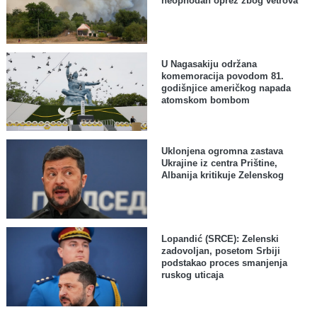
neophodan oprez zbog vetrova
U Nagasakiju održana
komemoracija povodom 81.
godišnjice američkog napada
atomskom bombom
Uklonjena ogromna zastava
Ukrajine iz centra Prištine,
Albanija kritikuje Zelenskog
Lopandić (SRCE): Zelenski
zadovoljan, posetom Srbiji
podstakao proces smanjenja
ruskog uticaja