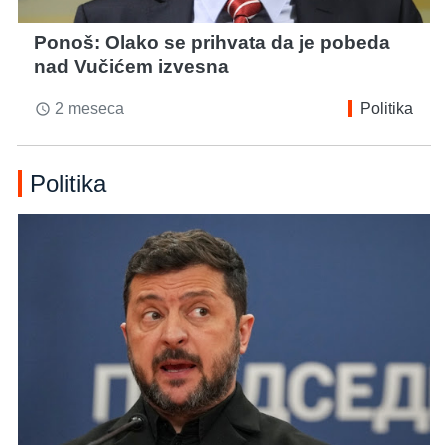
Ponoš: Olako se prihvata da je pobeda
nad Vučićem izvesna
2 meseca
Politika
access_time
Politika