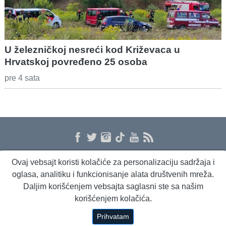
U železničkoj nesreći kod Križevaca u
Hrvatskoj povređeno 25 osoba
pre 4 sata
Ovaj vebsajt koristi kolačiće za personalizaciju sadržaja i
O nama
Proizvodi i usluge
Politika privatnosti
Kontakt
RSS
oglasa, analitiku i funkcionisanje alata društvenih mreža.
Daljim korišćenjem vebsajta saglasni ste sa našim
korišćenjem kolačića.
Beta Briefing
Dnevni evropski servis
Radio Sto plus
Prihvatam
Copyright © 1994 - 2026 Beta Press d.o.o.