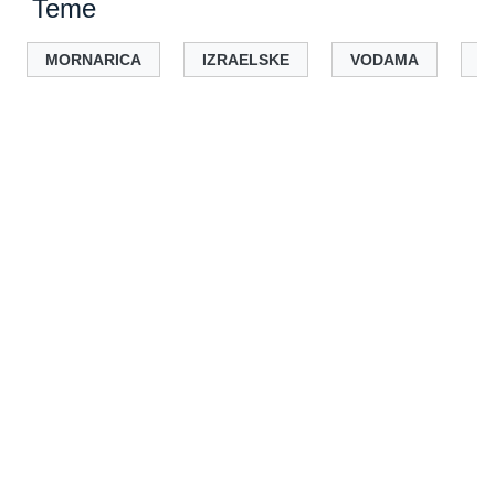
Teme
MORNARICA
IZRAELSKE
VODAMA
G