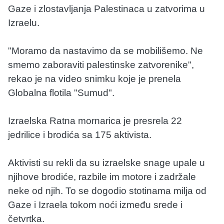
Gaze i zlostavljanja Palestinaca u zatvorima u
Izraelu.
"Moramo da nastavimo da se mobilišemo. Ne
smemo zaboraviti palestinske zatvorenike",
rekao je na video snimku koje je prenela
Globalna flotila "Sumud".
Izraelska Ratna mornarica je presrela 22
jedrilice i brodića sa 175 aktivista.
Aktivisti su rekli da su izraelske snage upale u
njihove brodiće, razbile im motore i zadržale
neke od njih. To se dogodio stotinama milja od
Gaze i Izraela tokom noći između srede i
četvrtka.