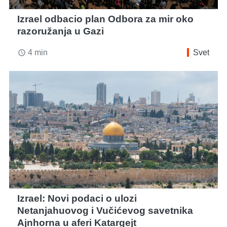
Izrael odbacio plan Odbora za mir oko
razoružanja u Gazi
4 min
Svet
access_time
Izrael: Novi podaci o ulozi
Netanjahuovog i Vučićevog savetnika
Ajnhorna u aferi Katargejt