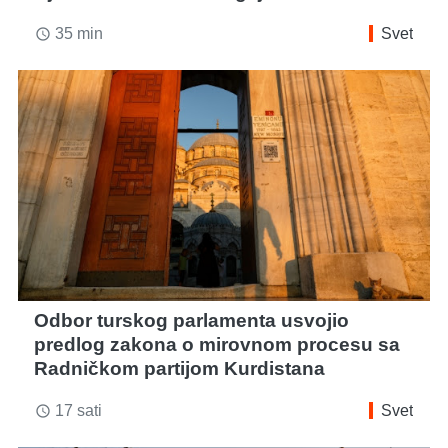
35 min
Svet
access_time
Odbor turskog parlamenta usvojio
predlog zakona o mirovnom procesu sa
Radničkom partijom Kurdistana
17 sati
Svet
access_time