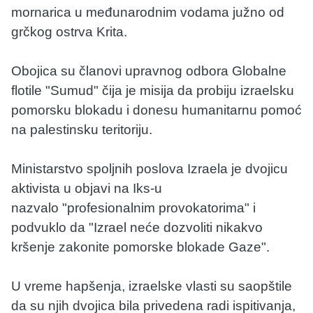
mornarica u međunarodnim vodama južno od
grčkog ostrva Krita.
Obojica su članovi upravnog odbora Globalne
flotile "Sumud" čija je misija da probiju izraelsku
pomorsku blokadu i donesu humanitarnu pomoć
na palestinsku teritoriju.
Ministarstvo spoljnih poslova Izraela je dvojicu
aktivista u objavi na Iks-u
nazvalo "profesionalnim provokatorima" i
podvuklo da "Izrael neće dozvoliti nikakvo
kršenje zakonite pomorske blokade Gaze".
U vreme hapšenja, izraelske vlasti su saopštile
da su njih dvojica bila privedena radi ispitivanja,