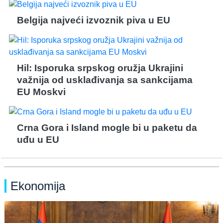
Belgija najveći izvoznik piva u EU
Hil: Isporuka srpskog oružja Ukrajini
važnija od usklađivanja sa sankcijama
EU Moskvi
Crna Gora i Island mogle bi u paketu da
uđu u EU
Ekonomija