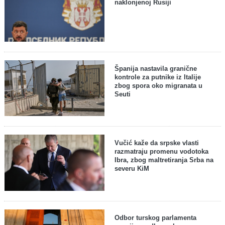
naklonjenoj Rusiji
Španija nastavila granične
kontrole za putnike iz Italije
zbog spora oko migranata u
Seuti
Vučić kaže da srpske vlasti
razmatraju promenu vodotoka
Ibra, zbog maltretiranja Srba na
severu KiM
Odbor turskog parlamenta