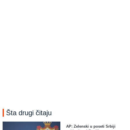
Šta drugi čitaju
AP: Zelenski u poseti Srbiji