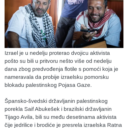
Izrael je u nedelju proterao dvojicu aktivista
pošto su bili u pritvoru nešto više od nedelju
dana zbog predvođenja flotile s pomoći koja je
nameravala da probije izraelsku pomorsku
blokadu palestinskog Pojasa Gaze.
Špansko-švedski državljanin palestinskog
porekla Saif Abukešek i brazilski državljanin
Tijago Avila, bili su među desetinama aktivista
čije jedrilice i brodiće je presrela izraelska Ratna