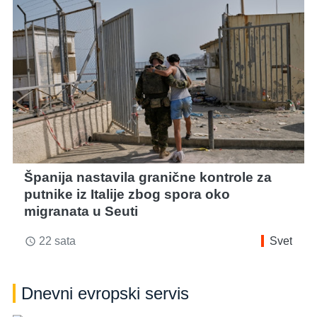
Španija nastavila granične kontrole za
putnike iz Italije zbog spora oko
migranata u Seuti
22 sata
Svet
access_time
Dnevni evropski servis