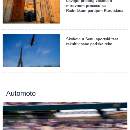
usvojio predlog zakona o
mirovnom procesu sa
Radničkom partijom Kurdistana
Skokovi u Senu sportski test
rekultivisane pariske reke
Automoto