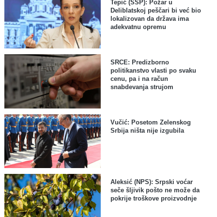
Tepić (SSP): Požar u
Deliblatskoj peščari bi već bio
lokalizovan da država ima
adekvatnu opremu
SRCE: Predizborno
politikanstvo vlasti po svaku
cenu, pa i na račun
snabdevanja strujom
Vučić: Posetom Zelenskog
Srbija ništa nije izgubila
Aleksić (NPS): Srpski voćar
seče šljivik pošto ne može da
pokrije troškove proizvodnje