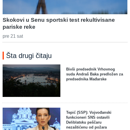
Skokovi u Senu sportski test rekultivisane
pariske reke
pre 21 sat
Šta drugi čitaju
Bivši predsednik Vrhovnog
suda Andraš Baka predložen za
predsednika Mađarske
Tepić (SSP): Vojvođanski
funkcioneri SNS ostavili
Deliblatsku peščaru
nezaštićenu od požara