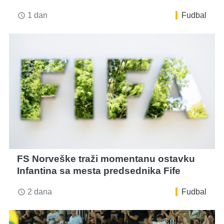
1 dan
Fudbal
access_time
FS Norveške traži momentanu ostavku
Infantina sa mesta predsednika Fife
2 dana
Fudbal
access_time