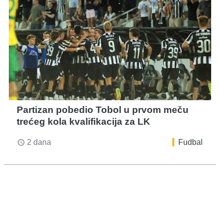
Partizan pobedio Tobol u prvom meču
trećeg kola kvalifikacija za LK
2 dana
Fudbal
access_time