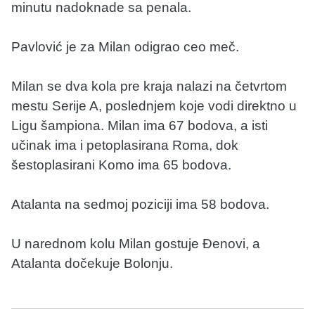
minutu nadoknade sa penala.
Pavlović je za Milan odigrao ceo meč.
Milan se dva kola pre kraja nalazi na četvrtom
mestu Serije A, poslednjem koje vodi direktno u
Ligu šampiona. Milan ima 67 bodova, a isti
učinak ima i petoplasirana Roma, dok
šestoplasirani Komo ima 65 bodova.
Atalanta na sedmoj poziciji ima 58 bodova.
U narednom kolu Milan gostuje Đenovi, a
Atalanta dočekuje Bolonju.