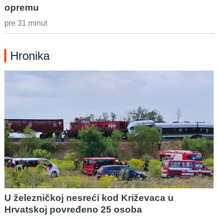
opremu
pre 31 minut
Hronika
U železničkoj nesreći kod Križevaca u
Hrvatskoj povređeno 25 osoba