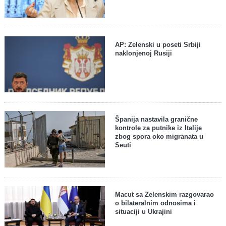
AP: Zelenski u poseti Srbiji
naklonjenoj Rusiji
Španija nastavila granične
kontrole za putnike iz Italije
zbog spora oko migranata u
Seuti
Macut sa Zelenskim razgovarao
o bilateralnim odnosima i
situaciji u Ukrajini