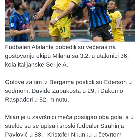
Fudbaleri Atalante pobedili su večeras na
gostovanju ekipu Milana sa 3:2, u utakmici 36.
kola italijanske Serije A.
Golove za tim iz Bergama postigli su Ederson u
sedmom, Davide Zapakosta u 29. i Đakomo
Raspadori u 52. minutu.
Milan je u završnici meča postigao oba gola, a u
strelce su se upisali srpski fudbaler Strahinja
Pavlović u 88. i Kristofer Nkunku u četvrtom