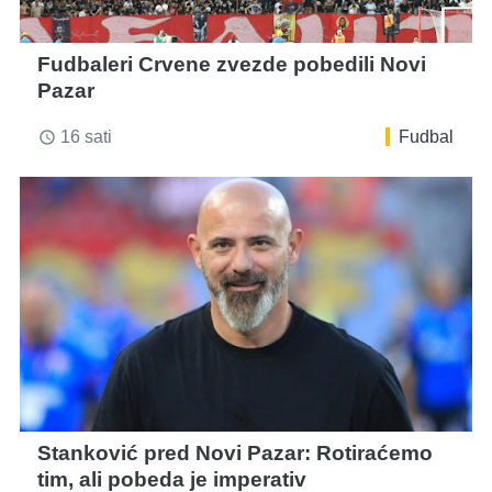
Fudbaleri Crvene zvezde pobedili Novi
Pazar
16 sati
Fudbal
access_time
Stanković pred Novi Pazar: Rotiraćemo
tim, ali pobeda je imperativ