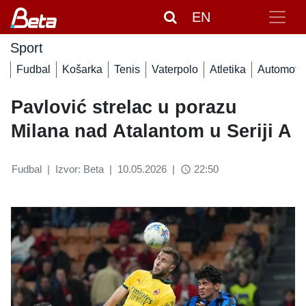
EN
Sport
Fudbal
Košarka
Tenis
Vaterpolo
Atletika
Automoto
Pavlović strelac u porazu
Milana nad Atalantom u Seriji A
Fudbal
|
Izvor: Beta
|
10.05.2026
|
22:50
access_time