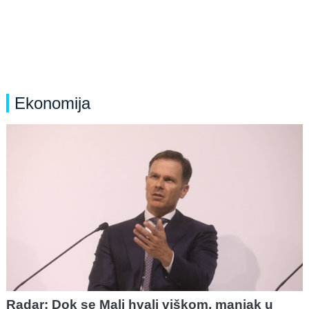
Ekonomija
Radar: Dok se Mali hvali viškom, manjak u