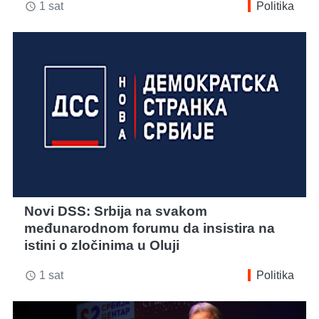
1 sat
Politika
access_time
Novi DSS: Srbija na svakom
međunarodnom forumu da insistira na
istini o zločinima u Oluji
1 sat
Politika
access_time