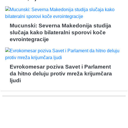
Mucunski: Severna Makedonija studija
slučaja kako bilateralni sporovi koče
evrointegracije
Evrokomesar poziva Savet i Parlament
da hitno deluju protiv mreža krijumčara
ljudi