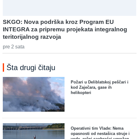
SKGO: Nova podrška kroz Program EU
INTEGRA za pripremu projekata integralnog
teritorijalnog razvoja
pre 2 sata
Šta drugi čitaju
Požari u Deliblatskoj peščari i
kod Zaječara, gase ih
helikopteri
Operativni tim Vlade: Nema
opasnosti od nestašica struje i
vode, rečni saobraćaj ugrožen