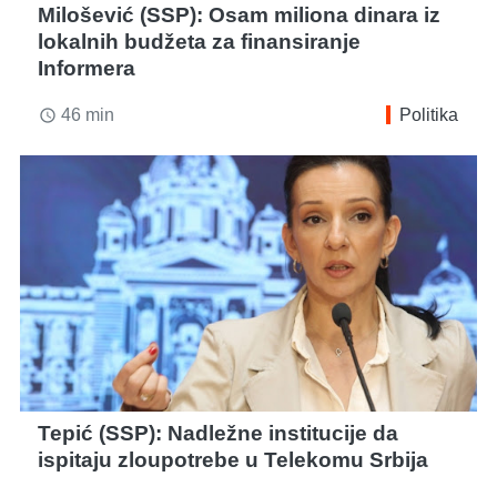
Milošević (SSP): Osam miliona dinara iz
lokalnih budžeta za finansiranje
Informera
46 min
Politika
access_time
Tepić (SSP): Nadležne institucije da
ispitaju zloupotrebe u Telekomu Srbija