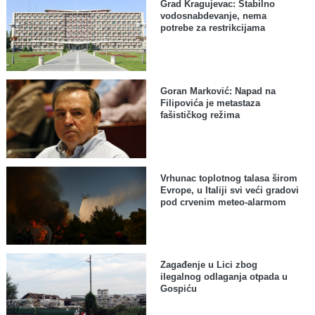
Grad Kragujevac: Stabilno
vodosnabdevanje, nema
potrebe za restrikcijama
Goran Marković: Napad na
Filipovića je metastaza
fašističkog režima
Vrhunac toplotnog talasa širom
Evrope, u Italiji svi veći gradovi
pod crvenim meteo-alarmom
Zagađenje u Lici zbog
ilegalnog odlaganja otpada u
Gospiću