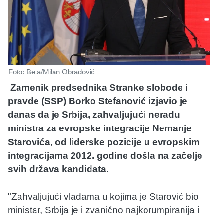
Foto: Beta/Milan Obradović
Zamenik predsednika Stranke slobode i
pravde (SSP) Borko Stefanović izjavio je
danas da je Srbija, zahvaljujući neradu
ministra za evropske integracije Nemanje
Starovića, od liderske pozicije u evropskim
integracijama 2012. godine došla na začelje
svih država kandidata.
"Zahvaljujući vladama u kojima je Starović bio
ministar, Srbija je i zvanično najkorumpiranija i