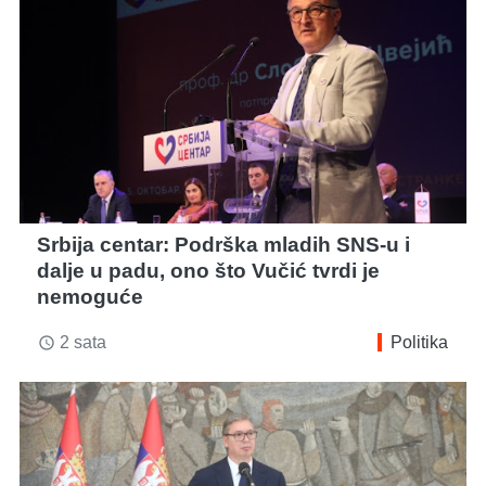
Srbija centar: Podrška mladih SNS-u i
dalje u padu, ono što Vučić tvrdi je
nemoguće
2 sata
Politika
access_time