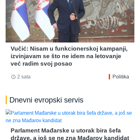
Vučić: Nisam u funkcionerskoj kampanji,
izvinjavam se što ne idem na letovanje
već radim svoj posao
2 sata
Politika
access_time
Dnevni evropski servis
Parlament Mađarske u utorak bira šefa
države, a još se ne zna Mađarov kandidat