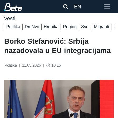
EN
Vesti
Politika
Društvo
Hronika
Region
Svet
Migranti
De
Borko Stefanović: Srbija
nazadovala u EU integracijama
Politika
|
11.05.2026
|
10:15
access_time