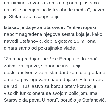
najkriminalizovanija zemlja regiona, plus smo
najlošije ocenjeni na listi slobode medija", naveo
je Stefanović u saopštenju.
Istakao je da je za Starovićev "anti-evropski
napor" nagrađena njegova sestra koja je, kako
navodi Stefanović, dobila gotovo 26 miliona
dinara samo od pokrajinske vlade.
"Zato naprednjaci ne žele Evropu jer to znači
zatvor za lopove, slobodne institucije i
dostojanstven životni standard za naše građane
a ne za privilegovane naprednjake. E tu će već
da radi i Tužilaštvo za borbu protiv korupcije
visokih funkcionera sa svojom policijom. Ima
Starović da peva. U horu", poručio je Stefanović.