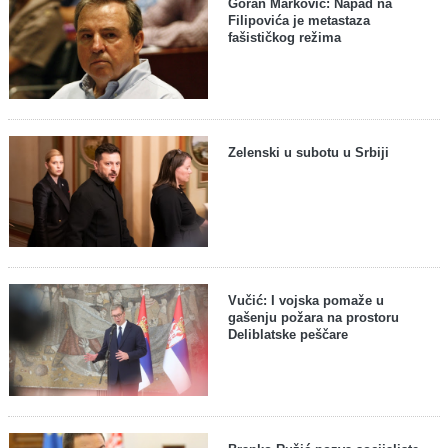
Goran Marković: Napad na
Filipovića je metastaza
fašističkog režima
Zelenski u subotu u Srbiji
Vučić: I vojska pomaže u
gašenju požara na prostoru
Deliblatske peščare