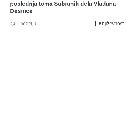
poslednja toma Sabranih dela Vladana
Desnice
1 nedelju
Književnost
access_time