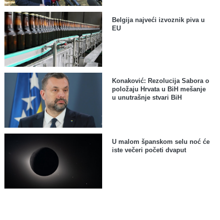
Belgija najveći izvoznik piva u
EU
Konaković: Rezolucija Sabora o
položaju Hrvata u BiH mešanje
u unutrašnje stvari BiH
U malom španskom selu noć će
iste večeri početi dvaput