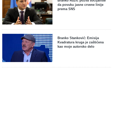
Branko Ružić pozva socijaliste
da povuku jasne crvene linije
prema SNS
Branko Stanković: Emisija
Kvadratura kruga je zaštićena
kao moje autorsko delo