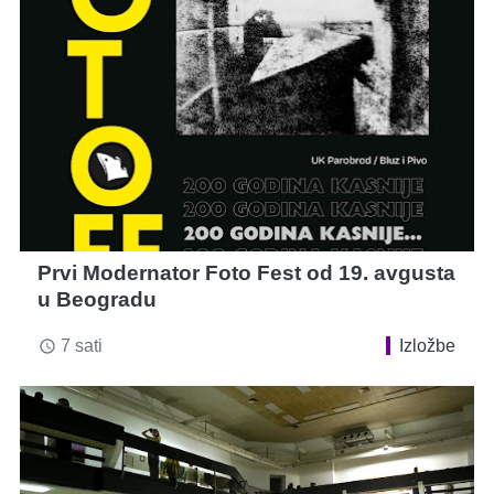
Prvi Modernator Foto Fest od 19. avgusta
u Beogradu
7 sati
Izložbe
access_time