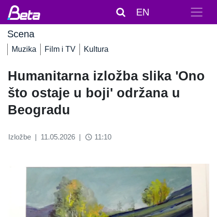
EN
Scena
Muzika
Film i TV
Kultura
Humanitarna izložba slika 'Ono
što ostaje u boji' održana u
Beogradu
Izložbe
|
11.05.2026
|
11:10
access_time