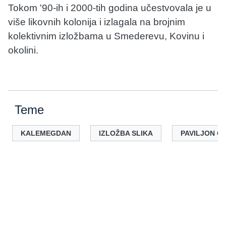
Tokom '90-ih i 2000-tih godina učestvovala je u
više likovnih kolonija i izlagala na brojnim
kolektivnim izložbama u Smederevu, Kovinu i
okolini.
Teme
KALEMEGDAN
IZLOŽBA SLIKA
PAVILJON C