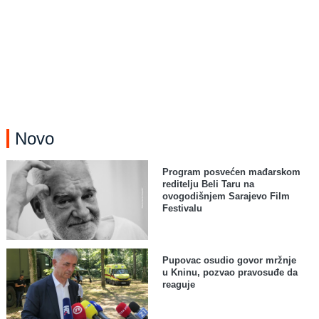
Novo
Program posvećen mađarskom
reditelju Beli Taru na
ovogodišnjem Sarajevo Film
Festivalu
Pupovac osudio govor mržnje
u Kninu, pozvao pravosuđe da
reaguje