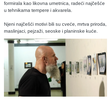
formirala kao likovna umetnica, radeći najčešće
u tehnikama tempere i akvarela.
Njeni najčešći motivi bili su cveće, mrtva priroda,
maslinjaci, pejzaži, seoske i planinske kuće.