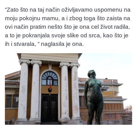
“Zato što na taj način oživljavamo uspomenu na
moju pokojnu mamu, a i zbog toga što zaista na
ovi način pratim nešto što je ona cel život radila,
a to je pokranjala svoje slike od srca, kao što je
ih i stvarala, “ naglasila je ona.