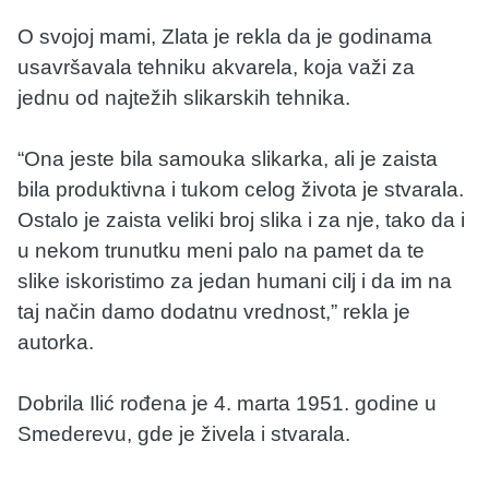
O svojoj mami, Zlata je rekla da je godinama
usavršavala tehniku akvarela, koja važi za
jednu od najtežih slikarskih tehnika.
“Ona jeste bila samouka slikarka, ali je zaista
bila produktivna i tukom celog života je stvarala.
Ostalo je zaista veliki broj slika i za nje, tako da i
u nekom trunutku meni palo na pamet da te
slike iskoristimo za jedan humani cilj i da im na
taj način damo dodatnu vrednost,” rekla je
autorka.
Dobrila Ilić rođena je 4. marta 1951. godine u
Smederevu, gde je živela i stvarala.