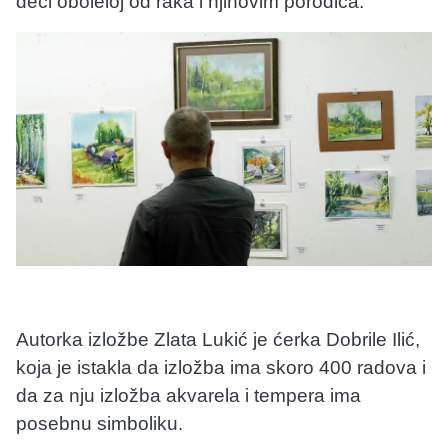
deci oboleloj od raka i njihovim porodica.
Autorka izložbe Zlata Lukić je ćerka Dobrile Ilić,
koja je istakla da izložba ima skoro 400 radova i
da za nju izložba akvarela i tempera ima
posebnu simboliku.