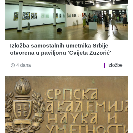
Izložba samostalnih umetnika Srbije
otvorena u paviljonu 'Cvijeta Zuzorić'
4 dana
Izložbe
access_time