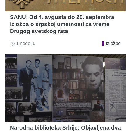
SANU: Od 4. avgusta do 20. septembra
izložba o srpskoj umetnosti za vreme
Drugog svetskog rata
1 nedelju
Izložbe
access_time
Narodna biblioteka Srbije: Objavljena dva