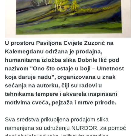
U prostoru Paviljona Cvijete Zuzorić na
Kalemegdanu održana je prodajna,
humanitarna izložba slika Dobrilе Ilić pod
nazivom "Ono što ostaje u boji – Umetnost
koja daruje nadu", organizovana u znak
sećanja na autorku, čiji su radovi u
tehnikama tempere i akvarela inspirisani
motivima cveća, pejzaža i mrtve prirode.
Sva sredstva prikupljena prodajom slika
namenjena su udruženju NURDOR, za pomoć