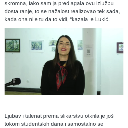
skromna, iako sam ja predlagala ovu izlužbu
dosta ranje, to se nažalost realizovao tek sada,
kada ona nije tu da to vidi, “kazala je Lukić.
Ljubav i talenat prema slikarstvu otkrila je još
tokom studentskih dana i samostalno se