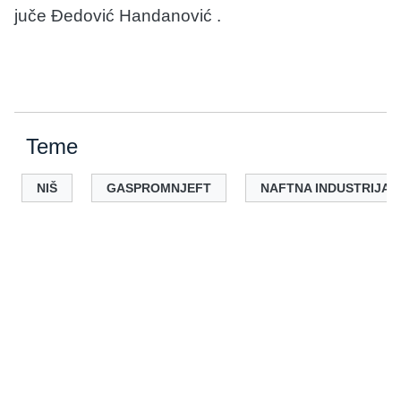
juče Đedović Handanović .
Teme
NIŠ
GASPROMNJEFT
NAFTNA INDUSTRIJA S