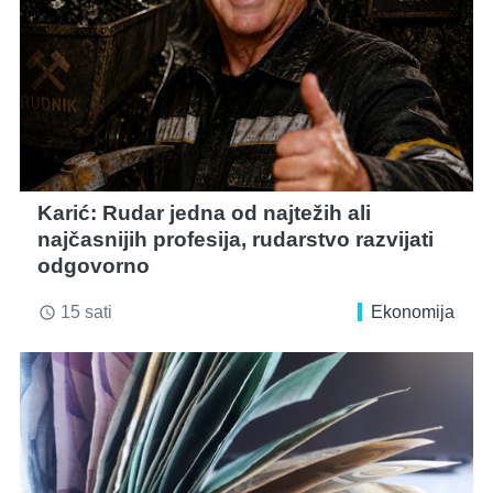
Karić: Rudar jedna od najtežih ali
najčasnijih profesija, rudarstvo razvijati
odgovorno
15 sati
Ekonomija
access_time