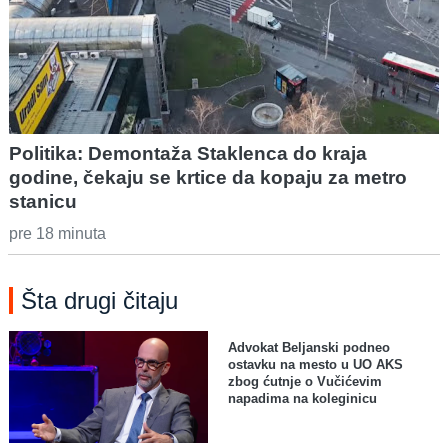
Politika: Demontaža Staklenca do kraja
godine, čekaju se krtice da kopaju za metro
stanicu
pre 18 minuta
Šta drugi čitaju
Advokat Beljanski podneo
ostavku na mesto u UO AKS
zbog ćutnje o Vučićevim
napadima na koleginicu