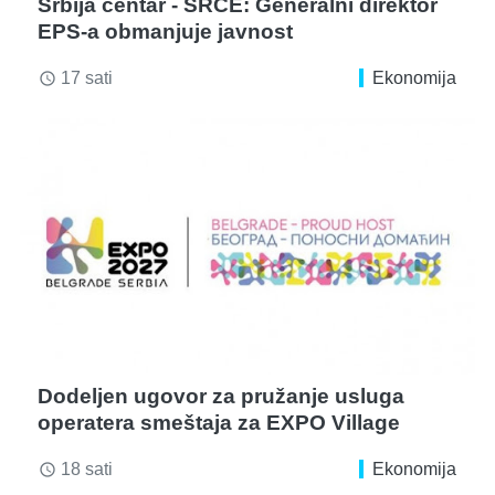
Srbija centar - SRCE: Generalni direktor
EPS-a obmanjuje javnost
17 sati
Ekonomija
access_time
Dodeljen ugovor za pružanje usluga
operatera smeštaja za EXPO Village
18 sati
Ekonomija
access_time