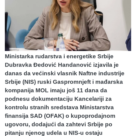
Ministarka rudarstva i energetike Srbije
Dubravka Đedović Handanović izjavila je
danas da većinski vlasnik Naftne industrije
Srbije (NIS) ruski Gaspromnjeft i mađarska
kompanija MOL imaju još 11 dana da
podnesu dokumentaciju Kancelariji za
kontrolu stranih sredstava Ministarstva
finansija SAD (OFAK) o kupoprodajnom
ugovoru, dodajući da zahtevi Srbije po
pitanju njenog udela u NIS-u ostaju