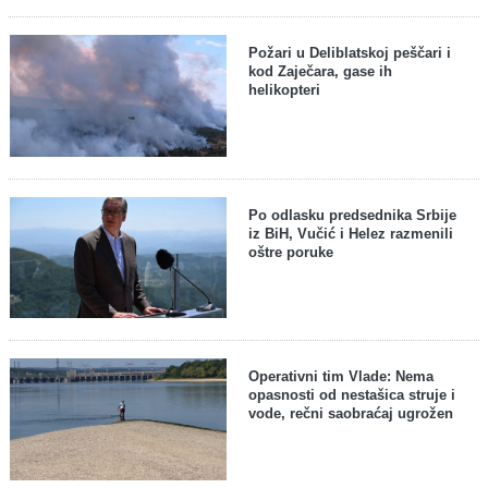
Požari u Deliblatskoj peščari i
kod Zaječara, gase ih
helikopteri
Po odlasku predsednika Srbije
iz BiH, Vučić i Helez razmenili
oštre poruke
Operativni tim Vlade: Nema
opasnosti od nestašica struje i
vode, rečni saobraćaj ugrožen