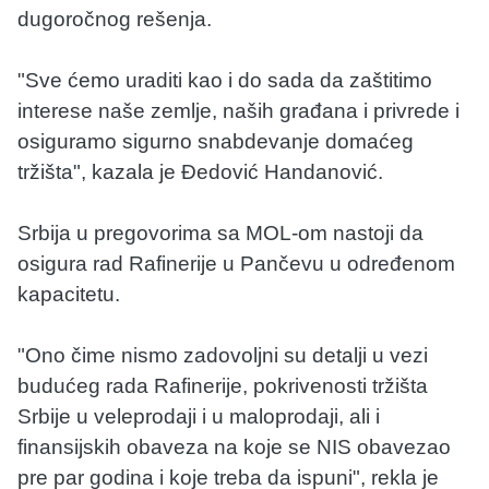
dugoročnog rešenja.
"Sve ćemo uraditi kao i do sada da zaštitimo
interese naše zemlje, naših građana i privrede i
osiguramo sigurno snabdevanje domaćeg
tržišta", kazala je Đedović Handanović.
Srbija u pregovorima sa MOL-om nastoji da
osigura rad Rafinerije u Pančevu u određenom
kapacitetu.
"Ono čime nismo zadovoljni su detalji u vezi
budućeg rada Rafinerije, pokrivenosti tržišta
Srbije u veleprodaji i u maloprodaji, ali i
finansijskih obaveza na koje se NIS obavezao
pre par godina i koje treba da ispuni", rekla je