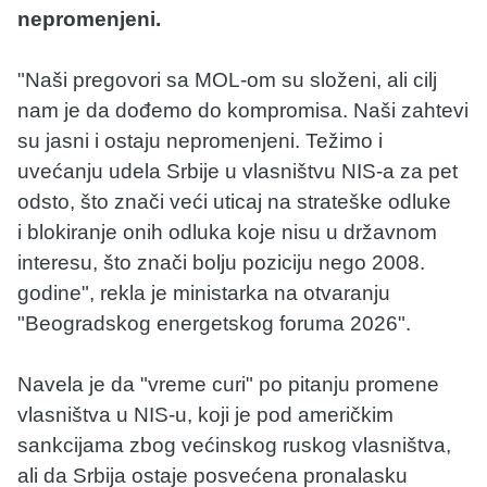
nepromenjeni.
"Naši pregovori sa MOL-om su složeni, ali cilj
nam je da dođemo do kompromisa. Naši zahtevi
su jasni i ostaju nepromenjeni. Težimo i
uvećanju udela Srbije u vlasništvu NIS-a za pet
odsto, što znači veći uticaj na strateške odluke
i blokiranje onih odluka koje nisu u državnom
interesu, što znači bolju poziciju nego 2008.
godine", rekla je ministarka na otvaranju
"Beogradskog energetskog foruma 2026".
Navela je da "vreme curi" po pitanju promene
vlasništva u NIS-u, koji je pod američkim
sankcijama zbog većinskog ruskog vlasništva,
ali da Srbija ostaje posvećena pronalasku