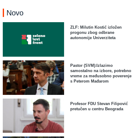
Novo
ZLF: Milutin Kostić izložen
progonu zbog odbrane
autonomije Univerziteta
Pastor (SVM):Izlazimo
samostalno na izbore, potrebno
vreme za međusobno poverenje
s Peterom Mađarom
Profesor FDU Stevan Filipović
pretučen u centru Beograda