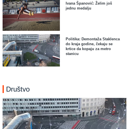
Ivana Španović: Želim još
jednu medalju
Politika: Demontaža Staklenca
do kraja godine, čekaju se
krtice da kopaju za metro
stanicu
Društvo