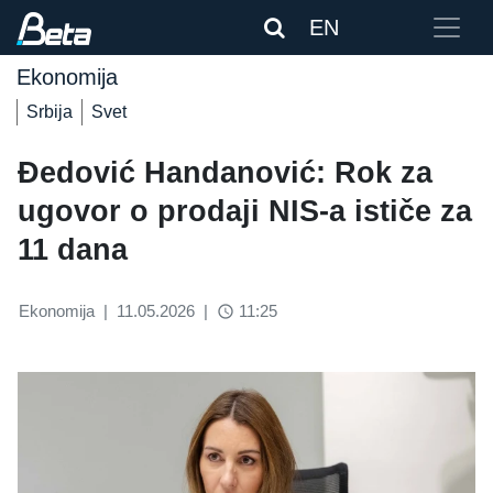
EN
Ekonomija
Srbija
Svet
Đedović Handanović: Rok za
ugovor o prodaji NIS-a ističe za
11 dana
Ekonomija
|
11.05.2026
|
11:25
access_time