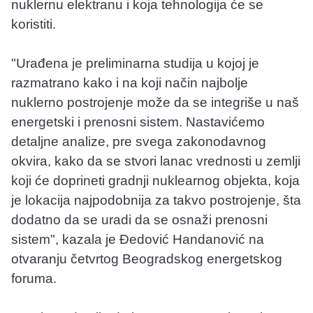
nuklernu elektranu i koja tehnologija će se
koristiti.
"Urađena je preliminarna studija u kojoj je
razmatrano kako i na koji način najbolje
nuklerno postrojenje može da se integriše u naš
energetski i prenosni sistem. Nastavićemo
detaljne analize, pre svega zakonodavnog
okvira, kako da se stvori lanac vrednosti u zemlji
koji će doprineti gradnji nuklearnog objekta, koja
je lokacija najpodobnija za takvo postrojenje, šta
dodatno da se uradi da se osnaži prenosni
sistem", kazala je Đedović Handanović na
otvaranju četvrtog Beogradskog energetskog
foruma.