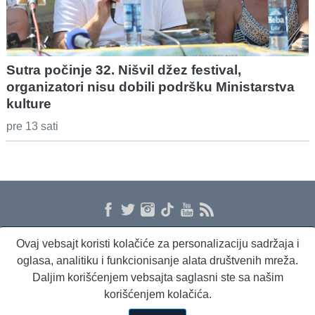
Sutra počinje 32. Nišvil džez festival,
organizatori nisu dobili podršku Ministarstva
kulture
pre 13 sati
Ovaj vebsajt koristi kolačiće za personalizaciju sadržaja i
O nama
Proizvodi i usluge
Politika privatnosti
Kontakt
RSS
oglasa, analitiku i funkcionisanje alata društvenih mreža.
Daljim korišćenjem vebsajta saglasni ste sa našim
korišćenjem kolačića.
Beta Briefing
Dnevni evropski servis
Radio Sto plus