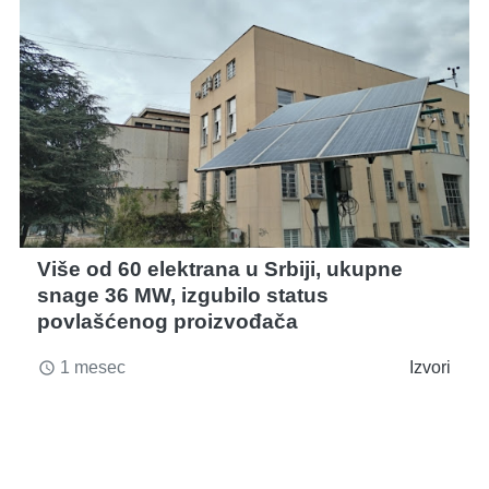
Više od 60 elektrana u Srbiji, ukupne
snage 36 MW, izgubilo status
povlašćenog proizvođača
1 mesec
Izvori
access_time