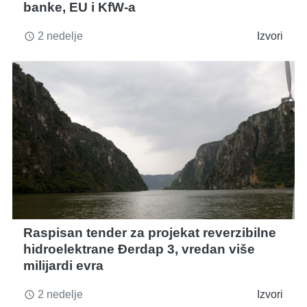
banke, EU i KfW-a
2 nedelje
Izvori
access_time
Raspisan tender za projekat reverzibilne
hidroelektrane Đerdap 3, vredan više
milijardi evra
2 nedelje
Izvori
access_time