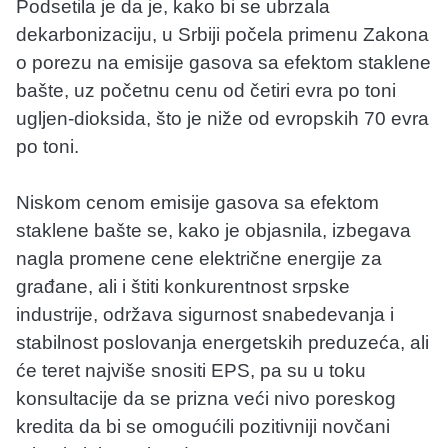
Podsetila je da je, kako bi se ubrzala
dekarbonizaciju, u Srbiji počela primenu Zakona
o porezu na emisije gasova sa efektom staklene
bašte, uz početnu cenu od četiri evra po toni
ugljen-dioksida, što je niže od evropskih 70 evra
po toni.
Niskom cenom emisije gasova sa efektom
staklene bašte se, kako je objasnila, izbegava
nagla promene cene električne energije za
građane, ali i štiti konkurentnost srpske
industrije, održava sigurnost snabedevanja i
stabilnost poslovanja energetskih preduzeća, ali
će teret najviše snositi EPS, pa su u toku
konsultacije da se prizna veći nivo poreskog
kredita da bi se omogućili pozitivniji novčani