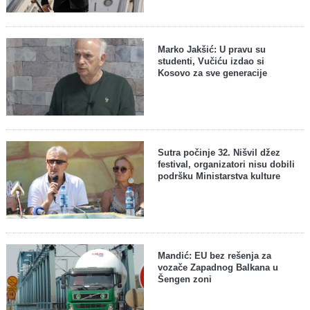
Marko Jakšić: U pravu su
studenti, Vučiću izdao si
Kosovo za sve generacije
Sutra počinje 32. Nišvil džez
festival, organizatori nisu dobili
podršku Ministarstva kulture
Mandić: EU bez rešenja za
vozače Zapadnog Balkana u
Šengen zoni