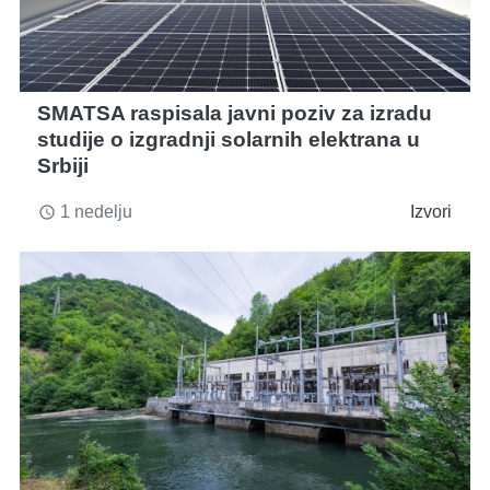
SMATSA raspisala javni poziv za izradu
studije o izgradnji solarnih elektrana u
Srbiji
1 nedelju
Izvori
access_time