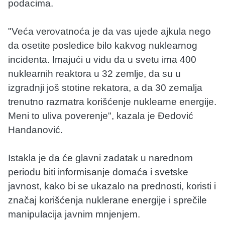
podacima.
"Veća verovatnoća je da vas ujede ajkula nego
da osetite posledice bilo kakvog nuklearnog
incidenta. Imajući u vidu da u svetu ima 400
nuklearnih reaktora u 32 zemlje, da su u
izgradnji još stotine rekatora, a da 30 zemalja
trenutno razmatra korišćenje nuklearne energije.
Meni to uliva poverenje", kazala je Đedović
Handanović.
Istakla je da će glavni zadatak u narednom
periodu biti informisanje domaća i svetske
javnost, kako bi se ukazalo na prednosti, koristi i
značaj korišćenja nuklerane energije i sprečile
manipulacija javnim mnjenjem.