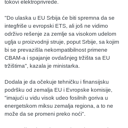
tokovi elektroprivrede.
"Do ulaska u EU Srbija će biti spremna da se
integfriše u evropski ETS, ali još ne vidimo
održivo rešenje za zemlje sa visokom udelom
uglja u proizvodnji struje, poput Srbije, sa kojim
bi se prevazišla nekompatibilnost primene
CBAM-a i spajanje ovdašnjeg tržišta sa EU
tržištima", kazala je ministarka.
Dodala je da očekuje tehničku i finansijsku
podršku od zemalja EU i Evropske komisije,
"imajući u vidu visok udeo fosilnih goriva u
energetskom miksu zemalja regiona, a to ne
može da se promeni preko noći".