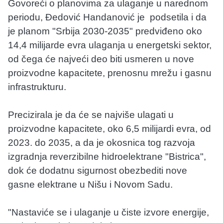
Govoreći o planovima za ulaganje u narednom
periodu, Đedović Handanović je podsetila i da
je planom "Srbija 2030-2035" predviđeno oko
14,4 milijarde evra ulaganja u energetski sektor,
od čega će najveći deo biti usmeren u nove
proizvodne kapacitete, prenosnu mrežu i gasnu
infrastrukturu.
Precizirala je da će se najviše ulagati u
proizvodne kapacitete, oko 6,5 milijardi evra, od
2023. do 2035, a da je okosnica tog razvoja
izgradnja reverzibilne hidroelektrane "Bistrica",
dok će dodatnu sigurnost obezbediti nove
gasne elektrane u Nišu i Novom Sadu.
"Nastaviće se i ulaganje u čiste izvore energije,