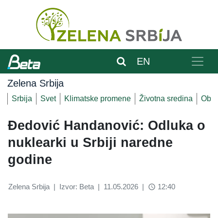
EN
Zelena Srbija
Srbija
Svet
Klimatske promene
Životna sredina
Obnov
Đedović Handanović: Odluka o
nuklearki u Srbiji naredne
godine
Zelena Srbija
|
Izvor: Beta
|
11.05.2026
|
12:40
access_time