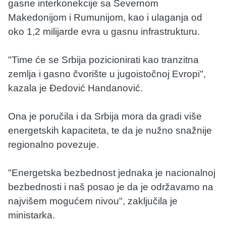
gasne interkonekcije sa Severnom
Makedonijom i Rumunijom, kao i ulaganja od
oko 1,2 milijarde evra u gasnu infrastrukturu.
"Time će se Srbija pozicionirati kao tranzitna
zemlja i gasno čvorište u jugoistočnoj Evropi",
kazala je Đedović Handanović.
Ona je poručila i da Srbija mora da gradi više
energetskih kapaciteta, te da je nužno snažnije
regionalno povezuje.
"Energetska bezbednost jednaka je nacionalnoj
bezbednosti i naš posao je da je održavamo na
najvišem mogućem nivou", zaključila je
ministarka.