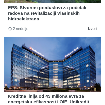
EPS: Stvoreni preduslovi za početak
radova na revitalizaciji Vlasinskih
hidroelektrana
2 nedelje
Izvori
access_time
Kreditna linija od 43 miliona evra za
energetsku efikasnost i OIE, Unikredit