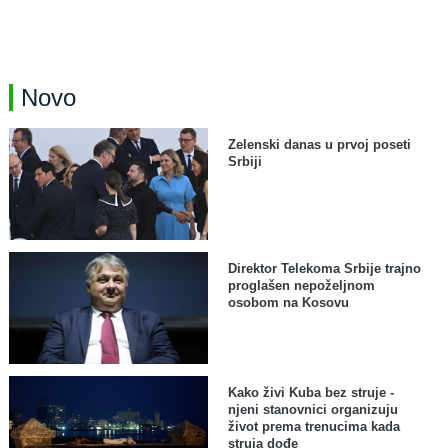
Novo
Zelenski danas u prvoj poseti
Srbiji
Direktor Telekoma Srbije trajno
proglašen nepoželjnom
osobom na Kosovu
Kako živi Kuba bez struje -
njeni stanovnici organizuju
život prema trenucima kada
struja dođe