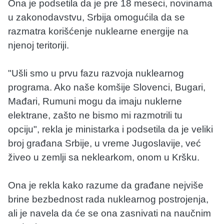
Ona je podsetila da je pre 18 meseci, novinama
u zakonodavstvu, Srbija omogućila da se
razmatra korišćenje nuklearne energije na
njenoj teritoriji.
"Ušli smo u prvu fazu razvoja nuklearnog
programa. Ako naše komšije Slovenci, Bugari,
Mađari, Rumuni mogu da imaju nuklerne
elektrane, zašto ne bismo mi razmotrili tu
opciju", rekla je ministarka i podsetila da je veliki
broj građana Srbije, u vreme Jugoslavije, već
živeo u zemlji sa neklearkom, onom u Kršku.
Ona je rekla kako razume da građane nejviše
brine bezbednost rada nuklearnog postrojenja,
ali je navela da će se ona zasnivati na naučnim