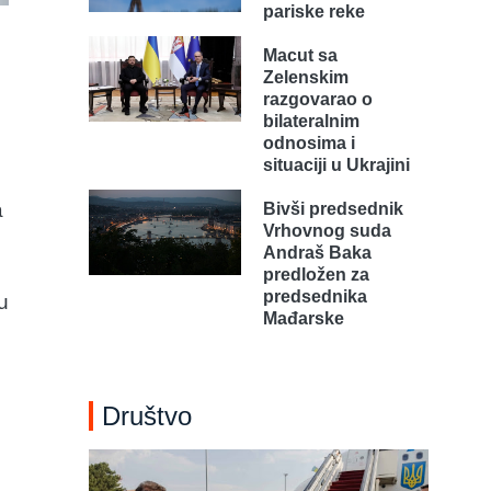
pariske reke
Macut sa
Zelenskim
razgovarao o
bilateralnim
odnosima i
situaciji u Ukrajini
a
Bivši predsednik
Vrhovnog suda
Andraš Baka
predložen za
predsednika
u
Mađarske
Društvo