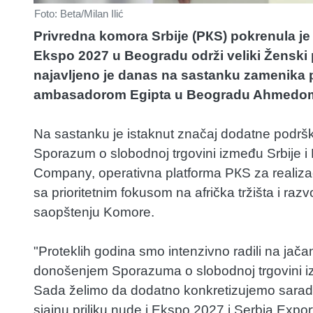
Foto: Beta/Milan Ilić
Privredna komora Srbije (PКS) pokrenula je
Ekspo 2027 u Beogradu održi veliki Ženski p
najavljeno je danas na sastanku zamenika 
ambasadorom Egipta u Beogradu Ahmedo
Na sastanku je istaknut značaj dodatne podršk
Sporazum o slobodnoj trgovini između Srbije i
Company, operativna platforma PКS za realizacij
sa prioritetnim fokusom na afrička tržišta i razv
saopštenju Komore.
"Proteklih godina smo intenzivno radili na jačan
donošenjem Sporazuma o slobodnoj trgovini iz
Sada želimo da dodatno konkretizujemo saradn
sjajnu priliku nude i Ekspo 2027 i Serbia Expo