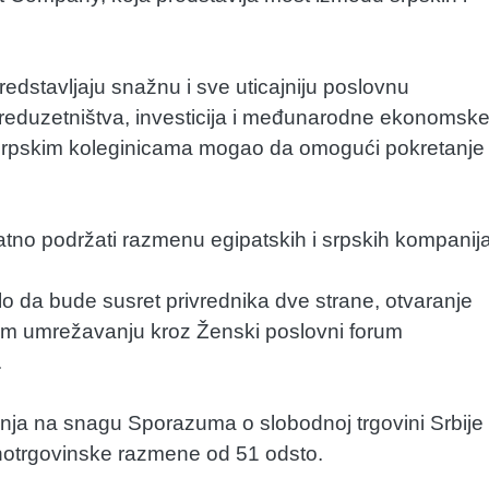
edstavljaju snažnu i sve uticajniju poslovnu
reduzetništva, investicija i međunarodne ekonomsk
a srpskim koleginicama mogao da omogući pokretanje
tno podržati razmenu egipatskih i srpskih kompanija
o da bude susret privrednika dve strane, otvaranje
om umrežavanju kroz Ženski poslovni forum
.
nja na snagu Sporazuma o slobodnoj trgovini Srbije 
notrgovinske razmene od 51 odsto.