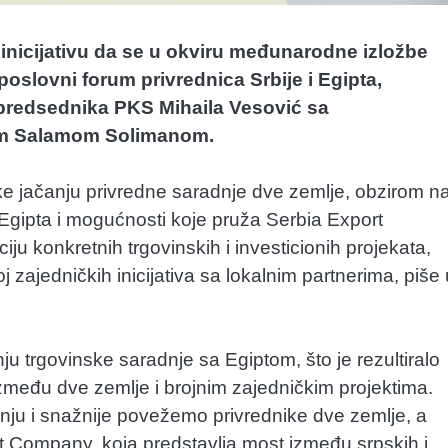
 inicijativu da se u okviru međunarodne izložbe
oslovni forum privrednica Srbije i Egipta,
predsednika PKS Mihaila Vesović sa
m Salamom Solimanom.
e jačanju privredne saradnje dve zemlje, obzirom n
 Egipta i mogućnosti koje pruža Serbia Export
u konkretnih trgovinskih i investicionih projekata,
oj zajedničkih inicijativa sa lokalnim partnerima, piše 
ju trgovinske saradnje sa Egiptom, što je rezultiralo
među dve zemlje i brojnim zajedničkim projektima.
ju i snažnije povežemo privrednike dve zemlje, a
rt Company, koja predstavlja most između srpskih i