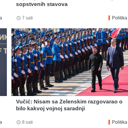
sopstvenih stavova
ka
7 sati
Politika
access_time
Vučić: Nisam sa Zelenskim razgovarao o
bilo kakvoj vojnoj saradnji
ka
8 sati
Politika
access_time