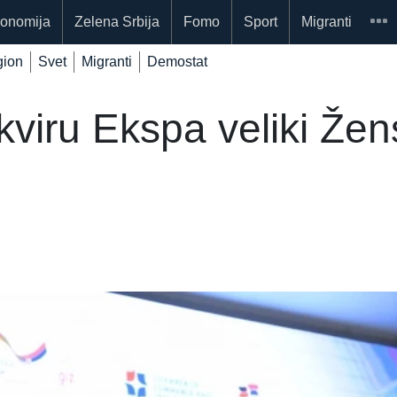
onomija
Zelena Srbija
Fomo
Sport
Migranti
ion
Svet
Migranti
Demostat
okviru Ekspa veliki Žen