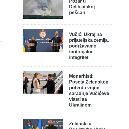
Požar u
Deliblatskoj
peščari
Vučić: Ukrajina
prijateljska zemlja,
podržavamo
teritorijalni
integritet
Monarhisti:
Poseta Zelenskog
potvrda vojne
saradnje Vučićeve
vlasti sa
Ukrajinom
Zelenski u