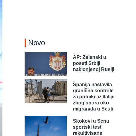
Novo
AP: Zelenski u
poseti Srbiji
naklonjenoj Rusiji
Španija nastavila
granične kontrole
za putnike iz Italije
zbog spora oko
migranata u Seuti
Skokovi u Senu
sportski test
rekultivisane