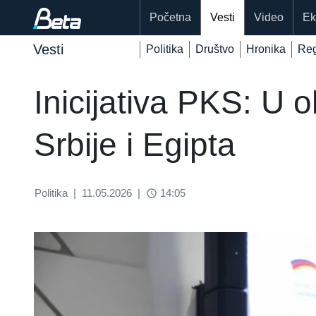
Početna
Vesti
Video
Ek
Vesti
Politika
Društvo
Hronika
Reg
Inicijativa PKS: U 
Srbije i Egipta
Politika
|
11.05.2026
|
14:05
access_time