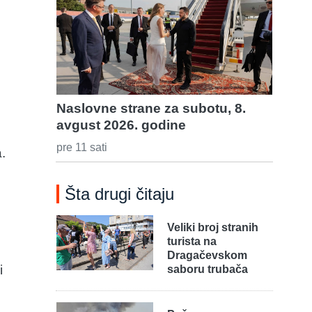
e
Naslovne strane za subotu, 8.
avgust 2026. godine
pre 11 sati
.
Šta drugi čitaju
Veliki broj stranih
turista na
Dragačevskom
i
saboru trubača