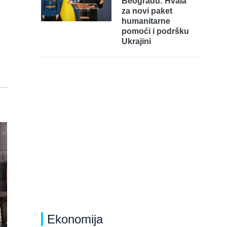
Beogradu: Hvala
za novi paket
humanitarne
pomoći i podršku
Ukrajini
Ekonomija