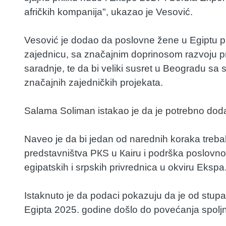
afričkih kompanija", ukazao je Vesović.
Vesović je dodao da poslovne žene u Egiptu pr
zajednicu, sa značajnim doprinosom razvoju p
saradnje, te da bi veliki susret u Beogradu s
značajnih zajedničkih projekata.
Salama Soliman istakao je da je potrebno doda
Naveo je da bi jedan od narednih koraka trebal
predstavništva PКS u Кairu i podrška poslovn
egipatskih i srpskih privrednica u okviru Ekspa
Istaknuto je da podaci pokazuju da je od stupa
Egipta 2025. godine došlo do povećanja spolj