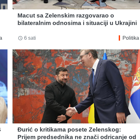
Macut sa Zelenskim razgovarao o
bilateralnim odnosima i situaciji u Ukrajini
ka
6 sati
Politika
access_time
S
Đurić o kritikama posete Zelenskog:
Prijem predsednika ne znači odricanje od