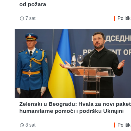
od požara
7 sati
Politi
access_time
Zelenski u Beogradu: Hvala za novi paket
humanitarne pomoći i podršku Ukrajini
8 sati
Politi
access_time