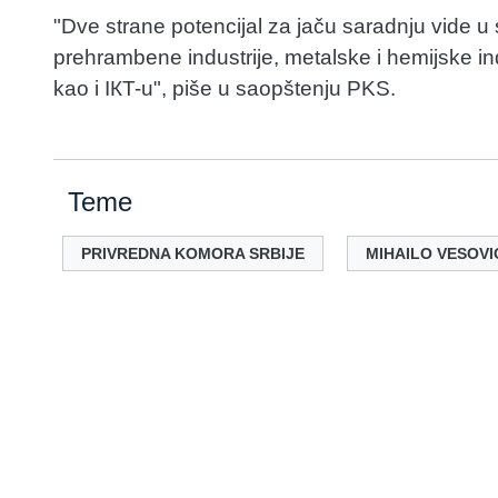
"Dve strane potencijal za jaču saradnju vide u 
prehrambene industrije, metalske i hemijske ind
kao i IКT-u", piše u saopštenju PKS.
Teme
PRIVREDNA KOMORA SRBIJE
MIHAILO VESOVI