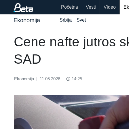
Početna
Vesti
Video
Ek
Ekonomija
Srbija
Svet
Cene nafte jutros s
SAD
Ekonomija
|
11.05.2026
|
14:25
access_time