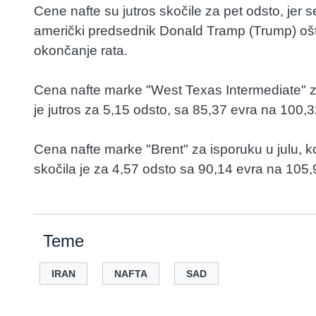
Cene nafte su jutros skočile za pet odsto, jer 
američki predsednik Donald Tramp (Trump) ošt
okončanje rata.
Cena nafte marke "West Texas Intermediate" za
je jutros za 5,15 odsto, sa 85,37 evra na 100,3
Cena nafte marke "Brent" za isporuku u julu, 
skočila je za 4,57 odsto sa 90,14 evra na 105,
Teme
IRAN
NAFTA
SAD