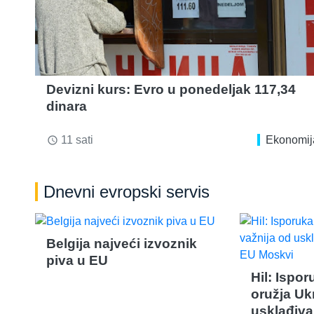
Devizni kurs: Evro u ponedeljak 117,34
dinara
11 sati
Ekonomij
access_time
Dnevni evropski servis
Belgija najveći izvoznik
piva u EU
Hil: Ispo
oružja Ukr
usklađiva