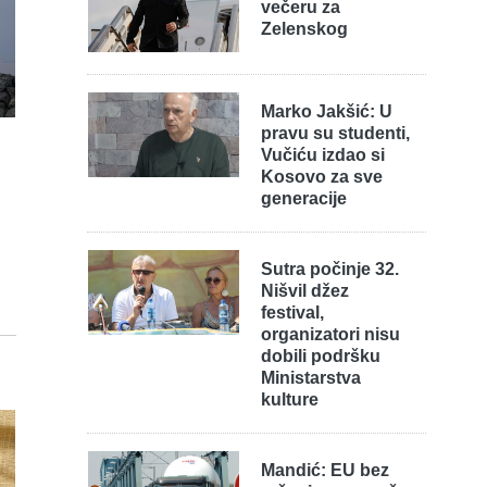
večeru za
Zelenskog
Marko Jakšić: U
pravu su studenti,
Vučiću izdao si
Kosovo za sve
generacije
Sutra počinje 32.
Nišvil džez
festival,
organizatori nisu
dobili podršku
Ministarstva
kulture
Mandić: EU bez