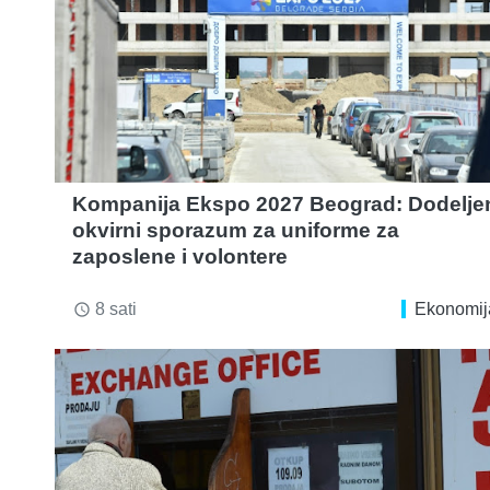
Kompanija Ekspo 2027 Beograd: Dodelje
okvirni sporazum za uniforme za
zaposlene i volontere
8 sati
Ekonomij
access_time