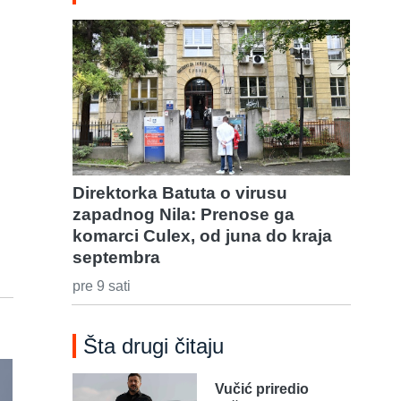
Direktorka Batuta o virusu
zapadnog Nila: Prenose ga
komarci Culex, od juna do kraja
septembra
pre 9 sati
Šta drugi čitaju
Vučić priredio