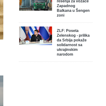
rešenja za vozače
Zapadnog
Balkana u Šengen
zoni
ZLF: Poseta
Zelenskog - prilika
da Srbija pokaže
solidarnost sa
ukrajinskim
narodom