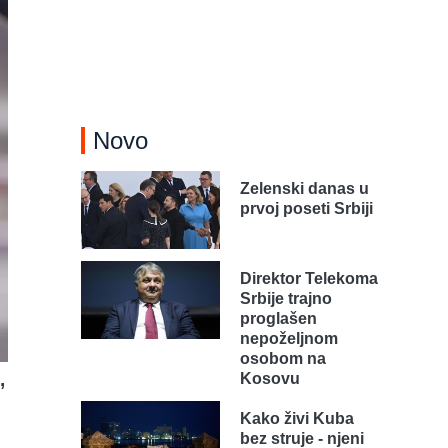
Novo
Zelenski danas u
prvoj poseti Srbiji
Direktor Telekoma
Srbije trajno
proglašen
nepoželjnom
osobom na
,
Kosovu
Kako živi Kuba
bez struje - njeni