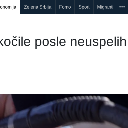
onomija
Zelena Srbija
Fomo
Sport
Migranti
kočile posle neuspelih