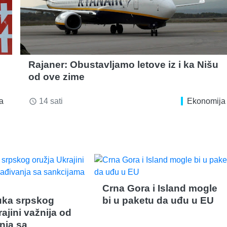
Rajaner: Obustavljamo letove iz i ka Nišu
od ove zime
a
14 sati
Ekonomija
access_time
Crna Gora i Island mogle
ruka srpskog
bi u paketu da uđu u EU
ajini važnija od
nja sa