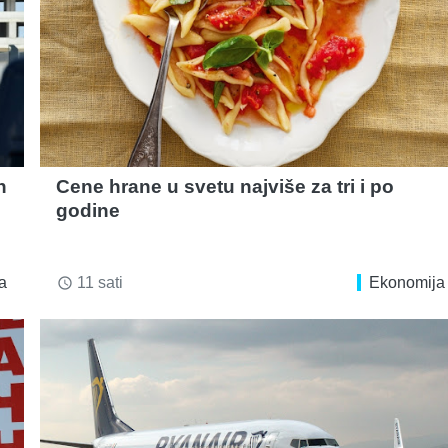
n
Cene hrane u svetu najviše za tri i po
godine
a
11 sati
Ekonomija
access_time