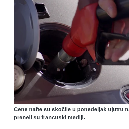
Cene nafte su skočile u ponedeljak ujutru n
preneli su francuski mediji.