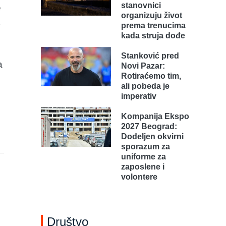
stanovnici
e
organizuju život
a
prema trenucima
kada struja dođe
Stanković pred
a
Novi Pazar:
Rotiraćemo tim,
ali pobeda je
imperativ
Kompanija Ekspo
2027 Beograd:
Dodeljen okvirni
sporazum za
uniforme za
zaposlene i
volontere
Društvo