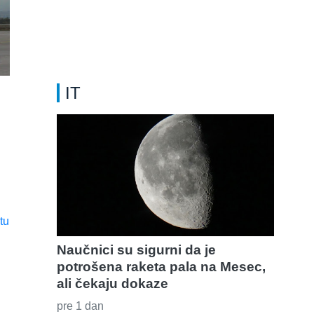
IT
Naučnici su sigurni da je
potrošena raketa pala na Mesec,
ali čekaju dokaze
pre 1 dan