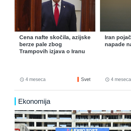
Cena nafte skočila, azijske
Iran poja
berze pale zbog
napade n
Trampovih izjava o Iranu
4 meseca
Svet
4 meseca
access_time
access_time
Ekonomija