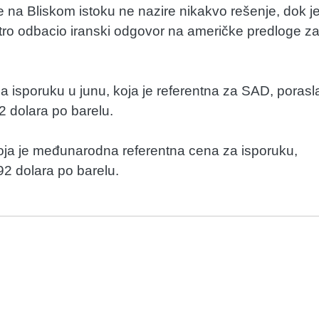
se na Bliskom istoku ne nazire nikakvo rešenje, dok j
ro odbacio iranski odgovor na američke predloge z
 isporuku u junu, koja je referentna za SAD, porasl
2 dolara po barelu.
koja je međunarodna referentna cena za isporuku,
92 dolara po barelu.