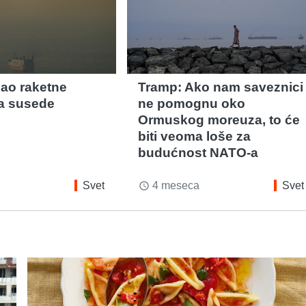
čao raketne
Tramp: Ako nam saveznici
a susede
ne pomognu oko
Ormuskog moreuza, to će
biti veoma loše za
budućnost NATO-a
Svet
4 meseca
Svet
access_time