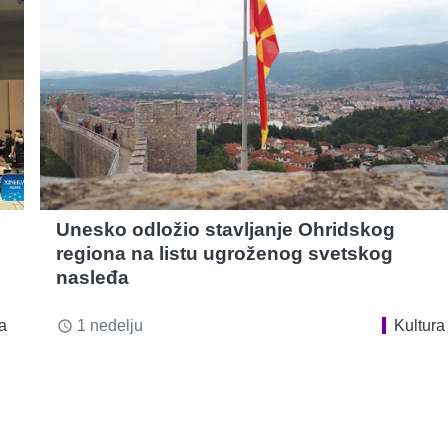
Unesko odložio stavljanje Ohridskog
regiona na listu ugroženog svetskog
nasleđa
a
1 nedelju
Kultura
access_time