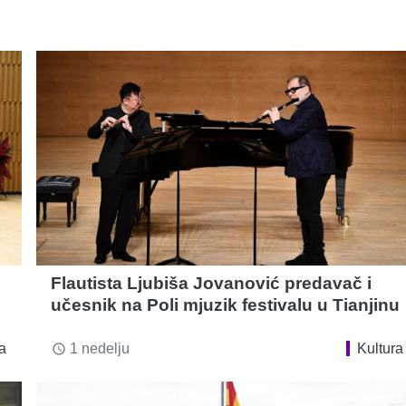
Flautista Ljubiša Jovanović predavač i
učesnik na Poli mjuzik festivalu u Tianjinu
a
1 nedelju
Kultura
access_time