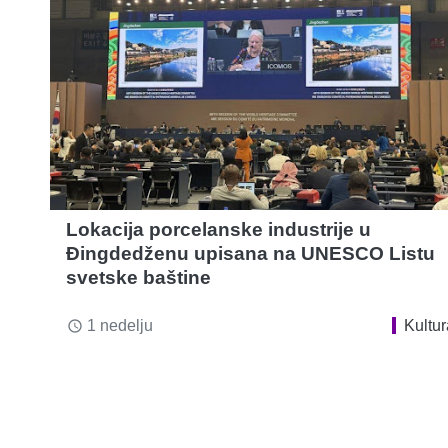
Lokacija porcelanske industrije u
Đingdedženu upisana na UNESCO Listu
svetske baštine
1 nedelju
Kultur
access_time