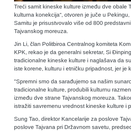
Treći samit kineske kulture između dve obal
kulturna konekcija“, otvoren je juče u Peking
Samitu je prisustvovalo više od 800 predstavnik
Tajvanskog moreuza.
Jin Li, član Politbiroa Centralnog komiteta Kom
KPK, rekao je da generalni sekretar, Si Đinping,
tradicionalne kineske kulture i naglašava da 
iste korene, kulturu i etničku pripadnost, jer je
"Spremni smo da sarađujemo sa našim sunaro
tradicionalne kulture, produbili kulturnu razm
između dve strane Tajvanskog moreuza. Takođe
istražiti savremenu vrednost kineske kulture i p
Sung Tao, direktor Kancelarije za poslove Taj
poslove Tajvana pri Državnom savetu, predseda