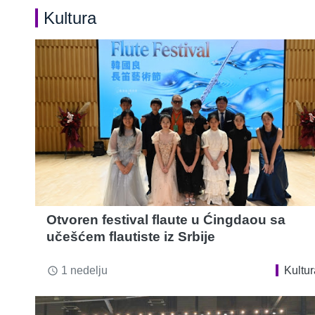
Kultura
Otvoren festival flaute u Ćingdaou sa
učešćem flautiste iz Srbije
1 nedelju
Kultur
access_time