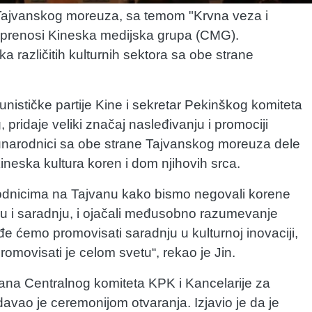
e Tajvanskog moreuza, sa temom "Krvna veza i
u, prenosi Kineska medijska grupa (CMG).
a različitih kulturnih sektora sa obe strane
unističke partije Kine i sekretar Pekinškog komiteta
 pridaje veliki značaj nasleđivanju i promociji
sunarodnici sa obe strane Tajvanskog moreuza dele
 kineska kultura koren i dom njihovih srca.
dnicima na Tajvanu kako bismo negovali korene
enu i saradnju, i ojačali međusobno razumevanje
 ćemo promovisati saradnju u kulturnoj inovaciji,
romovisati je celom svetu“, rekao je Jin.
vana Centralnog komiteta KPK i Kancelarije za
vao je ceremonijom otvaranja. Izjavio je da je