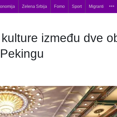
onomija
Zelena Srbija
Fomo
Sport
Migranti
e kulture između dve 
 Pekingu