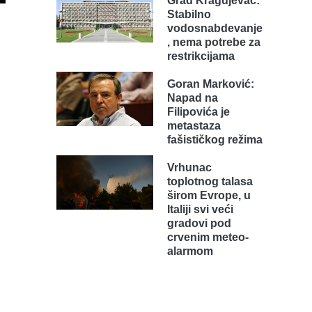
Grad Kragujevac:
Stabilno
vodosnabdevanje
, nema potrebe za
restrikcijama
Goran Marković:
Napad na
Filipovića je
metastaza
fašističkog režima
Vrhunac
toplotnog talasa
širom Evrope, u
Italiji svi veći
gradovi pod
crvenim meteo-
alarmom