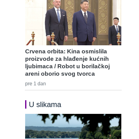
Crvena orbita: Kina osmislila
proizvode za hlađenje kućnih
ljubimaca / Robot u borilačkoj
areni oborio svog tvorca
pre 1 dan
U slikama