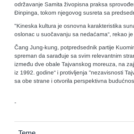
održavanje Samita živopisna praksa sprovođe
Đinpinga, tokom njegovog susreta sa predsedn
"Kineska kultura je osnovna karakteristika su
oslonac u suočavanju sa nedaćama“, rekao je
Čang Jung-kung, potpredsednik partije Kuomi
spreman da sarađuje sa svim relevantnim stra
između dve obale Tajvanskog moreuza, na zaje
iz 1992. godine“ i protivljenja "nezavisnosti Ta
sa obe strane i otvorila perspektivna budućno
-
Teme