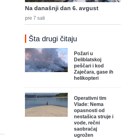
Na današnji dan 6. avgust
pre 7 sati
Šta drugi čitaju
Požari u
Deliblatskoj
peščari i kod
Zaječara, gase ih
helikopteri
Operativni tim
Vlade: Nema
opasnosti od
nestašica struje i
vode, rečni
saobraćaj
ugrožen