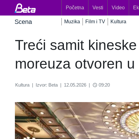
Početna
Vesti
Video
Ek
Scena
Muzika
Film i TV
Kultura
Treći samit kinesk
moreuza otvoren u
Kultura
|
Izvor: Beta
|
12.05.2026
|
09:20
access_time