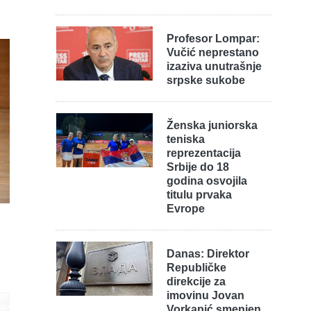
Profesor Lompar:
Vučić neprestano
izaziva unutrašnje
srpske sukobe
Ženska juniorska
teniska
reprezentacija
Srbije do 18
godina osvojila
titulu prvaka
Evrope
Danas: Direktor
Republičke
direkcije za
imovinu Jovan
Vorkapić smenjen