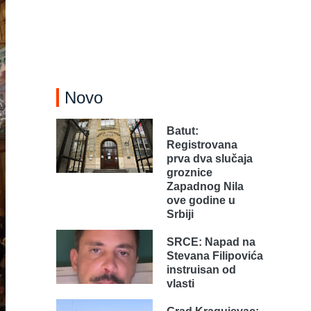
Novo
Batut:
Registrovana
prva dva slučaja
groznice
Zapadnog Nila
ove godine u
Srbiji
SRCE: Napad na
Stevana Filipovića
instruisan od
vlasti