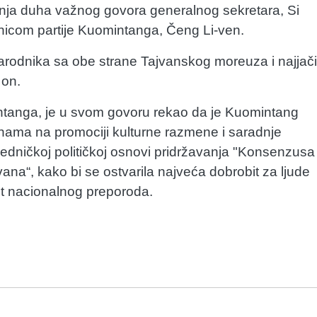
nja duha važnog govora generalnog sekretara, Si
icom partije Kuomintanga, Čeng Li-ven.
narodnika sa obe strane Tajvanskog moreuza i najjači
 on.
ntanga, je u svom govoru rekao da je Kuomintang
nama na promociji kulturne razmene i saradnje
dničkoj političkoj osnovi pridržavanja "Konsenzusa
jvana“, kako bi se ostvarila najveća dobrobit za ljude
st nacionalnog preporoda.