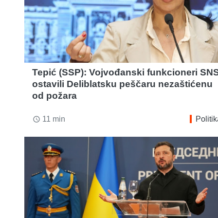
Tepić (SSP): Vojvođanski funkcioneri SN
ostavili Deliblatsku peščaru nezaštićenu
od požara
11 min
Politi
access_time