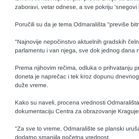
zaboravi, vetar odnese, a sve pokriju 'snegovi i
Poručili su da je tema Odmarališta "previše bit
"Najnovije nepočinstvo aktuelnih gradskih čel
parlamentu i van njega, sve dok jednog dana ne
Prema njihovim rečima, odluka o prihvatanju p
doneta je naprečac i tek kroz dopunu dnevnog 
duže vreme.
Kako su naveli, procena vrednosti Odmarališta 
dokumentaciju Centra za obrazovanje Kragujev
"Za sve to vreme, Odmaralište se planski urušav
dodatno smanjila početna vrednost.