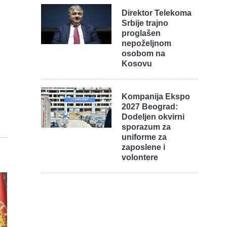
Direktor Telekoma
Srbije trajno
proglašen
nepoželjnom
osobom na
Kosovu
Kompanija Ekspo
2027 Beograd:
Dodeljen okvirni
sporazum za
uniforme za
zaposlene i
volontere