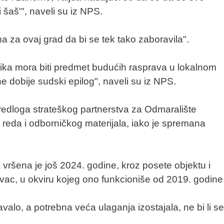
 šaš'", naveli su iz NPS.
na za ovaj grad da bi se tek tako zaboravila".
nika mora biti predmet budućih rasprava u lokalnom
 dobije sudski epilog", naveli su iz NPS.
redloga strateškog partnerstva za Odmaralište
reda i odborničkog materijala, iako je spremana
vršena je još 2024. godine, kroz posete objektu i
ac, u okviru kojeg ono funkcioniše od 2019. godine
alo, a potrebna veća ulaganja izostajala, ne bi li se