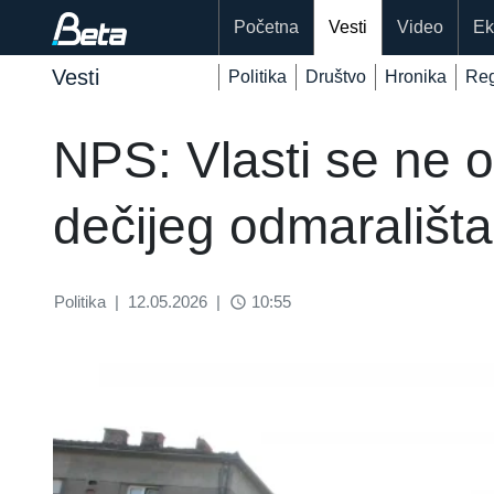
Početna
Vesti
Video
Ek
Vesti
Politika
Društvo
Hronika
Reg
NPS: Vlasti se ne 
dečijeg odmarališta
Politika
|
12.05.2026
|
10:55
access_time