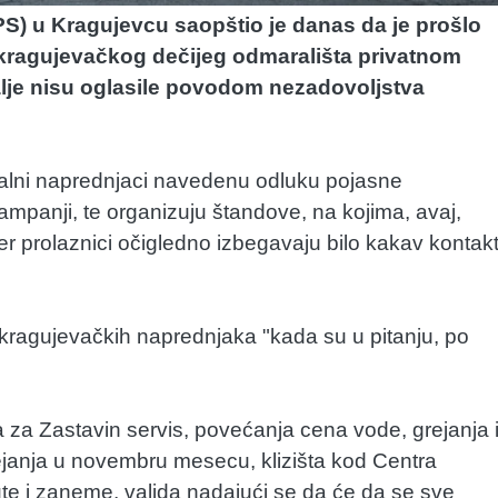
S) u Kragujevcu saopštio je danas da je prošlo
 kragujevačkog dečijeg odmarališta privatnom
 dalje nisu oglasile povodom nezadovoljstva
alni naprednjaci navedenu odluku pojasne
mpanji, te organizuju štandove, na kojima, avaj,
er prolaznici očigledno izbegavaju bilo kakav kontak
p kragujevačkih naprednjaka "kada su u pitanju, po
 za Zastavin servis, povećanja cena vode, grejanja 
janja u novembru mesecu, klizišta kod Centra
ćute i zaneme, valjda nadajući se da će da se sve