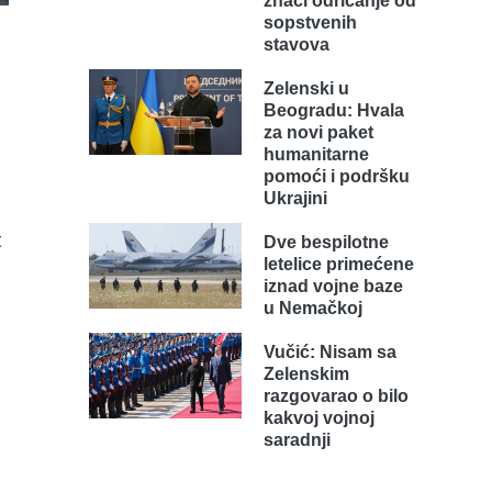
znači odricanje od
sopstvenih
stavova
Zelenski u
Beogradu: Hvala
za novi paket
humanitarne
pomoći i podršku
Ukrajini
t
Dve bespilotne
letelice primećene
iznad vojne baze
u Nemačkoj
Vučić: Nisam sa
Zelenskim
razgovarao o bilo
kakvoj vojnoj
i
saradnji