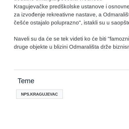
Kragujevačke predškolske ustanove i osnovne š
za izvođenje rekreativne nastave, a Odmaralište
češće ostajalo poluprazno", istakli su u saopšt
Naveli su da će se tek videti ko će biti "famozn
druge objekte u blizini Odmarališta drže biznism
Teme
NPS.KRAGUJEVAC