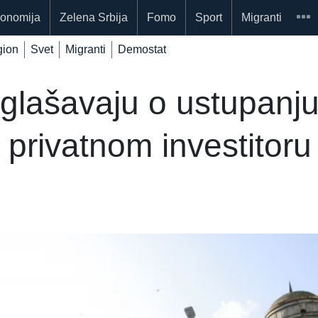
onomija
Zelena Srbija
Fomo
Sport
Migranti
ion
Svet
Migranti
Demostat
oglašavaju o ustupanj
 privatnom investitoru