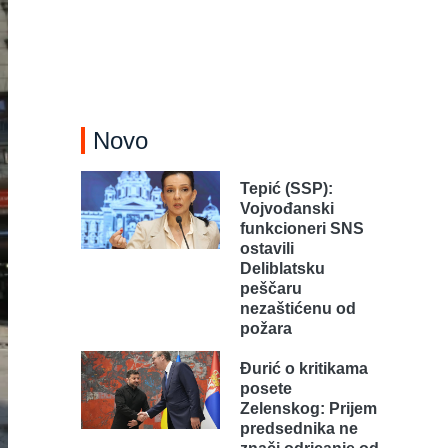
Novo
Tepić (SSP):
Vojvođanski
funkcioneri SNS
ostavili
Deliblatsku
peščaru
nezaštićenu od
požara
Đurić o kritikama
posete
Zelenskog: Prijem
predsednika ne