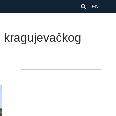
EN
u kragujevačkog