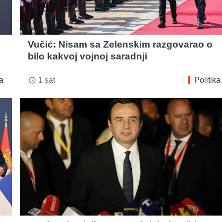
Vučić: Nisam sa Zelenskim razgovarao o
bilo kakvoj vojnoj saradnji
ka
1 sat
Politika
access_time