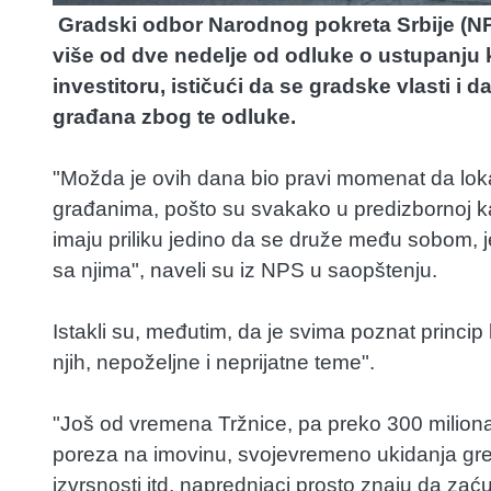
Gradski odbor Narodnog pokreta Srbije (NP
više od dve nedelje od odluke o ustupanju
investitoru, ističući da se gradske vlasti i
građana zbog te odluke.
"Možda je ovih dana bio pravi momenat da lok
građanima, pošto su svakako u predizbornoj ka
imaju priliku jedino da se druže među sobom, j
sa njima", naveli su iz NPS u saopštenju.
Istakli su, međutim, da je svima poznat princi
njih, nepoželjne i neprijatne teme".
"Još od vremena Tržnice, pa preko 300 miliona
poreza na imovinu, svojevremeno ukidanja gre
izvrsnosti itd, naprednjaci prosto znaju da za