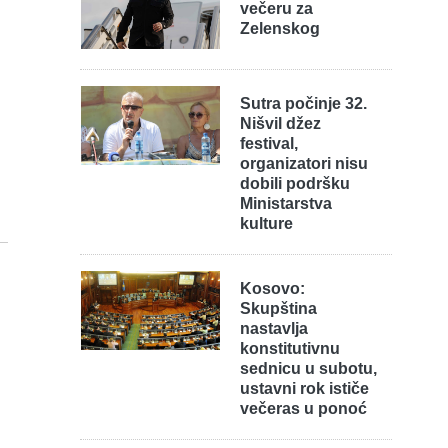
večeru za
Zelenskog
Sutra počinje 32.
Nišvil džez
festival,
organizatori nisu
dobili podršku
Ministarstva
kulture
Kosovo:
Skupština
nastavlja
konstitutivnu
sednicu u subotu,
ustavni rok ističe
večeras u ponoć