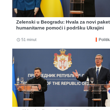
Zelenski u Beogradu: Hvala za novi paket
humanitarne pomoći i podršku Ukrajini
51 minut
Politi
access_time