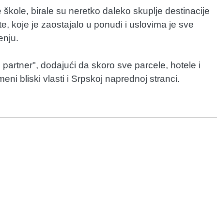
kole, birale su neretko daleko skuplje destinacije
, koje je zaostajalo u ponudi i uslovima je sve
enju.
i partner", dodajući da skoro sve parcele, hotele i
eni bliski vlasti i Srpskoj naprednoj stranci.