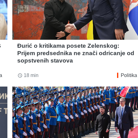
S
Đurić o kritikama posete Zelenskog:
Prijem predsednika ne znači odricanje od
sopstvenih stavova
ka
18 min
Politika
access_time