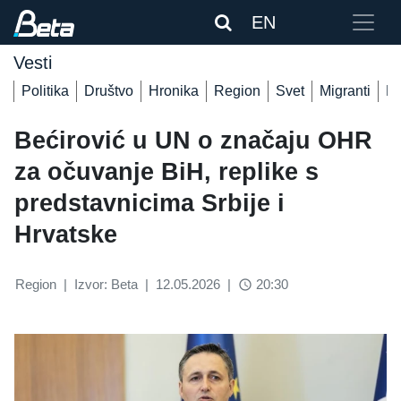
EN
Vesti
Politika
Društvo
Hronika
Region
Svet
Migranti
De
Bećirović u UN o značaju OHR
za očuvanje BiH, replike s
predstavnicima Srbije i
Hrvatske
Region
|
Izvor: Beta
|
12.05.2026
|
20:30
access_time