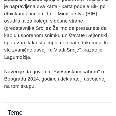
je napravljena ova karta - karta podele BiH po
etničkom principu. To je Ministarstvo (BIH)
osudilo, a za kolegu s desne strane
(predstavnika Srbije): Želimo da prestanete da
kao u usporenom snimku uništavate Dejtonski
sporazum tako što implementirate dokument koji
ste zvanično usvojili u Vladi Srbije", kazao je
Lagumdžija.
Naveo je da govori o "Svesrpskom saboru" u
Beogradu 2024. godine i deklaraciji usvojenoj
na tom skupu.
Teme