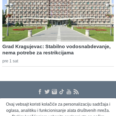
Grad Kragujevac: Stabilno vodosnabdevanje,
nema potrebe za restrikcijama
pre 1 sat
Ovaj vebsajt koristi kolačiće za personalizaciju sadržaja i
O nama
Proizvodi i usluge
Politika privatnosti
Kontakt
RSS
oglasa, analitiku i funkcionisanje alata društvenih mreža.