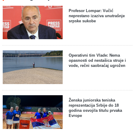
Profesor Lompar: Vučić
neprestano izaziva unutrašnje
srpske sukobe
Operativni tim Vlade: Nema
opasnosti od nestašica struje i
vode, rečni saobraćaj ugrožen
Ženska juniorska teniska
reprezentacija Srbije do 18
godina osvojila titulu prvaka
Evrope