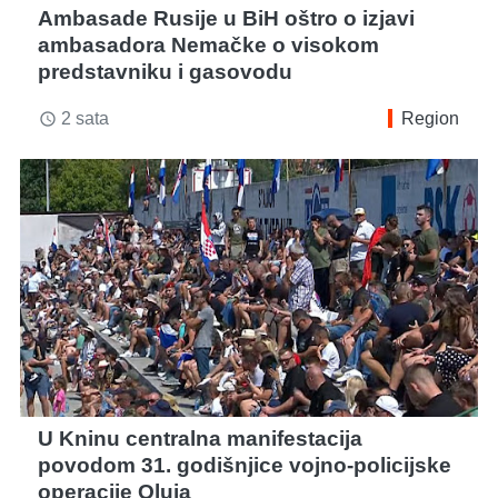
Ambasade Rusije u BiH oštro o izjavi
ambasadora Nemačke o visokom
predstavniku i gasovodu
2 sata
Region
access_time
U Kninu centralna manifestacija
povodom 31. godišnjice vojno-policijske
operacije Oluja