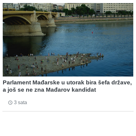
Parlament Mađarske u utorak bira šefa države,
a još se ne zna Mađarov kandidat
3 sata
access_time