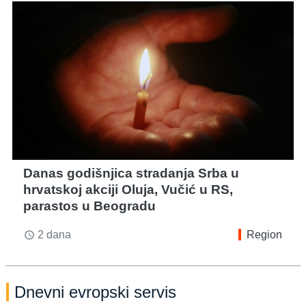
Danas godišnjica stradanja Srba u
hrvatskoj akciji Oluja, Vučić u RS,
parastos u Beogradu
2 dana
Region
access_time
Dnevni evropski servis