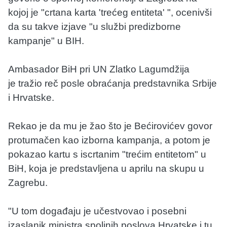
kojoj je "crtana karta 'trećeg entiteta' ", ocenivši
da su takve izjave "u službi predizborne
kampanje" u BIH.
Ambasador BiH pri UN Zlatko Lagumdžija
je tražio reč posle obraćanja predstavnika Srbije
i Hrvatske.
Rekao je da mu je žao što je Bećirovićev govor
protumačen kao izborna kampanja, a potom je
pokazao kartu s iscrtanim "trećim entitetom" u
BiH, koja je predstavljena u aprilu na skupu u
Zagrebu.
"U tom događaju je učestvovao i posebni
izaslanik ministra spoljnih poslova Hrvatske i tu