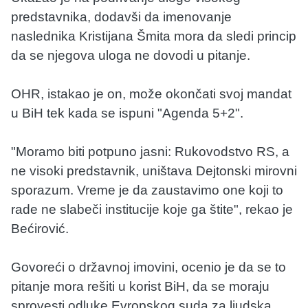
predstavnika, dodavši da imenovanje
naslednika Kristijana Šmita mora da sledi princip
da se njegova uloga ne dovodi u pitanje.
OHR, istakao je on, može okončati svoj mandat
u BiH tek kada se ispuni "Agenda 5+2".
"Moramo biti potpuno jasni: Rukovodstvo RS, a
ne visoki predstavnik, uništava Dejtonski mirovni
sporazum. Vreme je da zaustavimo one koji to
rade ne slabeči institucije koje ga štite", rekao je
Bećirović.
Govoreći o državnoj imovini, ocenio je da se to
pitanje mora rešiti u korist BiH, da se moraju
sprovesti odluke Evropskog suda za ljudska