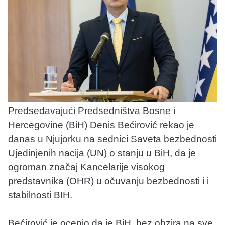
Predsedavajući Predsedništva Bosne i
Hercegovine (BiH) Denis Bećirović rekao je
danas u Njujorku na sednici Saveta bezbednosti
Ujedinjenih nacija (UN) o stanju u BiH, da je
ogroman značaj Kancelarije visokog
predstavnika (OHR) u očuvanju bezbednosti i i
stabilnosti BIH.
Bećirović je ocenio da je BiH, bez obzira na sve