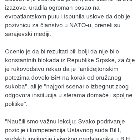
izazove, uradila ogroman posao na
evroatlantskom putu i ispunila uslove da dobije
pozivnicu za članstvo u NATO-u, preneli su
sarajevski mediji.
Ocenio je da bi rezultati bili bolji da nije bilo
konstantnih blokada iz Republike Srpske, za čije
je rukovodstvo rekao da je "antidejtonskim
potezima dovelo BiH na korak od oružanog
sukoba", ali je "najgori scenario izbegnut zbog
odgovora institucija u sferama domaće i spoljne
politike".
"Naučili smo važnu lekciju: Svako podrivanje
pozicije i kompetencija Ustavnog suda BiH,
sudskih institucija i visokog predstavnika u BiH