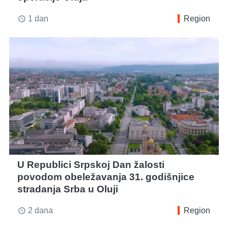
1 dan
Region
access_time
U Republici Srpskoj Dan žalosti
povodom obeležavanja 31. godišnjice
stradanja Srba u Oluji
2 dana
Region
access_time