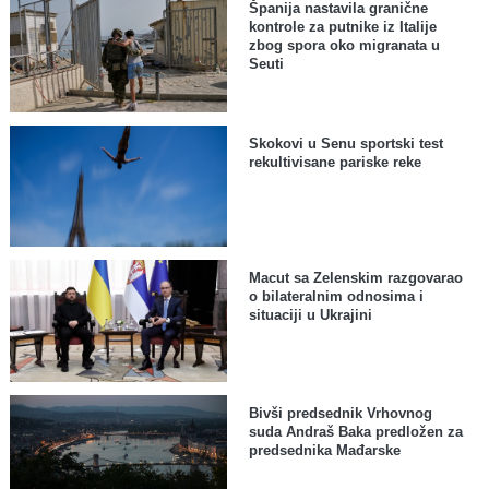
Španija nastavila granične
kontrole za putnike iz Italije
zbog spora oko migranata u
Seuti
Skokovi u Senu sportski test
rekultivisane pariske reke
Macut sa Zelenskim razgovarao
o bilateralnim odnosima i
situaciji u Ukrajini
Bivši predsednik Vrhovnog
suda Andraš Baka predložen za
predsednika Mađarske