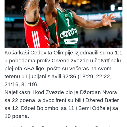
Košarkaši Cedevita Olimpije izjednačili su na 1:1
u pobedama protiv Crvene zvezde u četvrtfinalu
plej-ofa ABA lige, pošto su večeras na svom
terenu u Ljubljani slavili 92:86 (18:29, 22:22,
21:16, 31:19).
Najefikasniji kod Zvezde bio je Džordan Nvora
sa 22 poena, a dvocifreni su bili i Džered Batler
sa 12, Džoel Bolomboj sa 11 i Semi Odželej sa
10 poena.