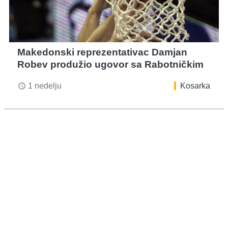
Makedonski reprezentativac Damjan
Robev produžio ugovor sa Rabotničkim
1 nedelju
Kosarka
access_time