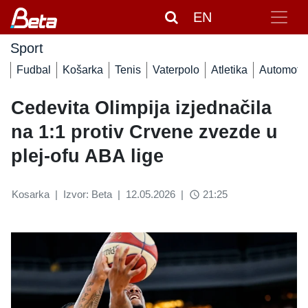
EN
Sport
Fudbal
Košarka
Tenis
Vaterpolo
Atletika
Automoto
Cedevita Olimpija izjednačila
na 1:1 protiv Crvene zvezde u
plej-ofu ABA lige
Kosarka
|
Izvor: Beta
|
12.05.2026
|
21:25
access_time