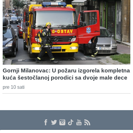
Gornji Milanovac: U požaru izgorela kompletna
kuća šestočlanoj porodici sa dvoje male dece
pre 10 sati