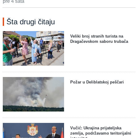
pre 4 sata
Šta drugi čitaju
Veliki broj stranih turista na
Dragačevskom saboru trubača
Požar u Deliblatskoj peščari
Vučić: Ukrajina prijateljska
zemlja, podržavamo teritorijalni