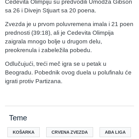
Cedevita Olimpiju su predvodili Umodža Gibson
sa 26 i Divejn Stjuart sa 20 poena.
Zvezda je u prvom poluvremena imala i 21 poen
prednosti (39:18), ali je Cedevita Olimpija
zaigrala mnogo bolje u drugom delu,
preokrenula i zabeležila pobedu.
Odlučujući, treći meč igra se u petak u
Beogradu. Pobednik ovog duela u polufinalu će
igrati protiv Partizana.
Teme
KOŠARKA
CRVENA ZVEZDA
ABA LIGA