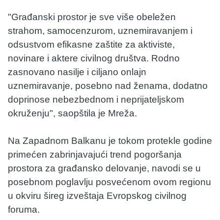
"Građanski prostor je sve više obeležen
strahom, samocenzurom, uznemiravanjem i
odsustvom efikasne zaštite za aktiviste,
novinare i aktere civilnog društva. Rodno
zasnovano nasilje i ciljano onlajn
uznemiravanje, posebno nad ženama, dodatno
doprinose nebezbednom i neprijateljskom
okruženju", saopštila je Mreža.
Na Zapadnom Balkanu je tokom protekle godine
primećen zabrinjavajući trend pogoršanja
prostora za građansko delovanje, navodi se u
posebnom poglavlju posvećenom ovom regionu
u okviru šireg izveštaja Evropskog civilnog
foruma.