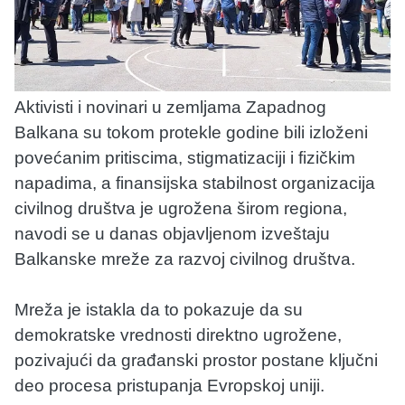
Aktivisti i novinari u zemljama Zapadnog
Balkana su tokom protekle godine bili izloženi
povećanim pritiscima, stigmatizaciji i fizičkim
napadima, a finansijska stabilnost organizacija
civilnog društva je ugrožena širom regiona,
navodi se u danas objavljenom izveštaju
Balkanske mreže za razvoj civilnog društva.
Mreža je istakla da to pokazuje da su
demokratske vrednosti direktno ugrožene,
pozivajući da građanski prostor postane ključni
deo procesa pristupanja Evropskoj uniji.