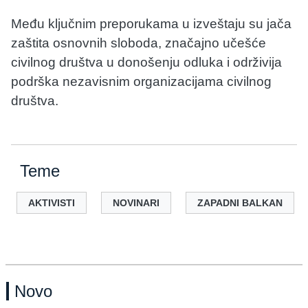
Među ključnim preporukama u izveštaju su jača
zaštita osnovnih sloboda, značajno učešće
civilnog društva u donošenju odluka i održivija
podrška nezavisnim organizacijama civilnog
društva.
Teme
AKTIVISTI
NOVINARI
ZAPADNI BALKAN
Novo