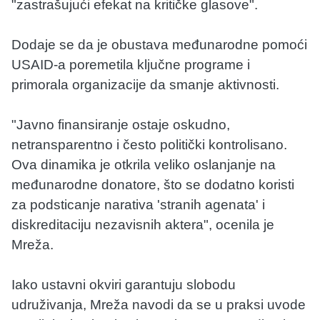
"zastrašujući efekat na kritičke glasove".
Dodaje se da je obustava međunarodne pomoći
USAID-a poremetila ključne programe i
primorala organizacije da smanje aktivnosti.
"Javno finansiranje ostaje oskudno,
netransparentno i često politički kontrolisano.
Ova dinamika je otkrila veliko oslanjanje na
međunarodne donatore, što se dodatno koristi
za podsticanje narativa 'stranih agenata' i
diskreditaciju nezavisnih aktera", ocenila je
Mreža.
Iako ustavni okviri garantuju slobodu
udruživanja, Mreža navodi da se u praksi uvode