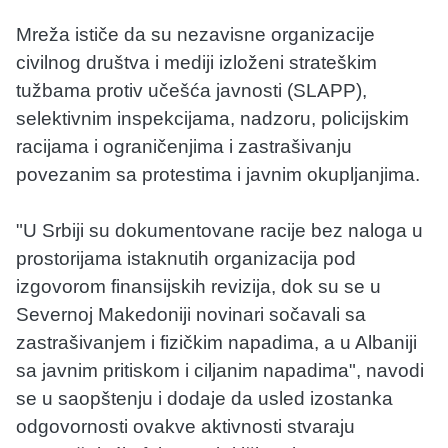
Mreža ističe da su nezavisne organizacije
civilnog društva i mediji izloženi strateškim
tužbama protiv učešća javnosti (SLAPP),
selektivnim inspekcijama, nadzoru, policijskim
racijama i ograničenjima i zastrašivanju
povezanim sa protestima i javnim okupljanjima.
"U Srbiji su dokumentovane racije bez naloga u
prostorijama istaknutih organizacija pod
izgovorom finansijskih revizija, dok su se u
Severnoj Makedoniji novinari sočavali sa
zastrašivanjem i fizičkim napadima, a u Albaniji
sa javnim pritiskom i ciljanim napadima", navodi
se u saopštenju i dodaje da usled izostanka
odgovornosti ovakve aktivnosti stvaraju