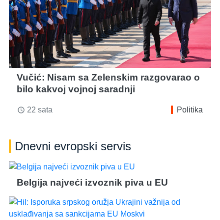
Vučić: Nisam sa Zelenskim razgovarao o
bilo kakvoj vojnoj saradnji
22 sata
Politika
access_time
Dnevni evropski servis
Belgija najveći izvoznik piva u EU