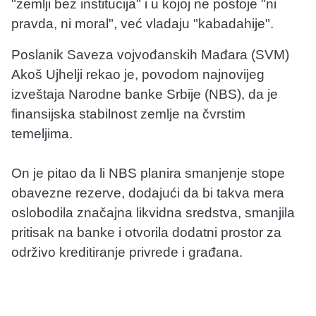
"zemlji bez institucija" i u kojoj ne postoje "ni
pravda, ni moral", već vladaju "kabadahije".
Poslanik Saveza vojvođanskih Mađara (SVM)
Akoš Ujhelji rekao je, povodom najnovijeg
izveštaja Narodne banke Srbije (NBS), da je
finansijska stabilnost zemlje na čvrstim
temeljima.
On je pitao da li NBS planira smanjenje stope
obavezne rezerve, dodajući da bi takva mera
oslobodila značajna likvidna sredstva, smanjila
pritisak na banke i otvorila dodatni prostor za
održivo kreditiranje privrede i građana.