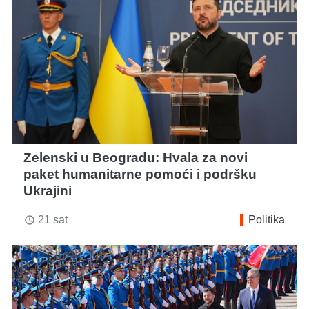
Zelenski u Beogradu: Hvala za novi
paket humanitarne pomoći i podršku
Ukrajini
21 sat
Politika
access_time