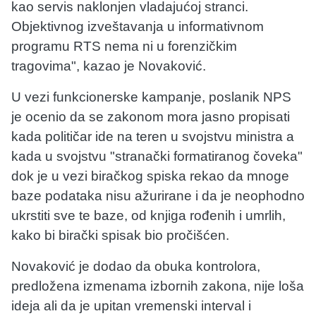
kao servis naklonjen vladajućoj stranci.
Objektivnog izveštavanja u informativnom
programu RTS nema ni u forenzičkim
tragovima", kazao je Novaković.
U vezi funkcionerske kampanje, poslanik NPS
je ocenio da se zakonom mora jasno propisati
kada političar ide na teren u svojstvu ministra a
kada u svojstvu "stranački formatiranog čoveka"
dok je u vezi biračkog spiska rekao da mnoge
baze podataka nisu ažurirane i da je neophodno
ukrstiti sve te baze, od knjiga rođenih i umrlih,
kako bi birački spisak bio pročišćen.
Novaković je dodao da obuka kontrolora,
predložena izmenama izbornih zakona, nije loša
ideja ali da je upitan vremenski interval i