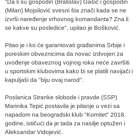
"Da li su gospodin (Bratislav) Gašić i gospodin
(Milan) Mojsilović svesni šta znači kada se ne
izvrši naređenje vrhovnog komandanta? Zna li
se kakve su posledice", upitao je Bošković.
Pitao je i ko će garantovati građanima Srbije i
poreskim obveznicima da novac izdvojen za
uvođenje obaveznog vojnog roka neće završiti
u sportskim klubovima kako bi se platili navijači i
kapuljaši da "biju ovaj narod".
Poslanica Stranke slobode i pravde (SSP)
Marinika Tepić postavila je pitanje u vezi sa
napadom na beogradski klub "Komitet" 2018.
godine, ističući da je tada za nasilje optužen i
Aleksandar Vidojević.