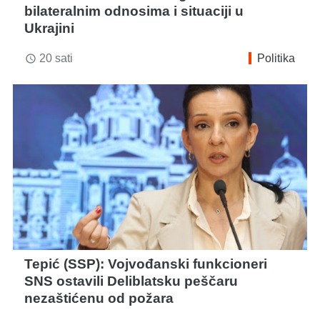
bilateralnim odnosima i situaciji u
Ukrajini
20 sati
Politika
access_time
Tepić (SSP): Vojvođanski funkcioneri
SNS ostavili Deliblatsku peščaru
nezaštićenu od požara