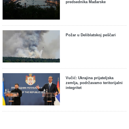
predsednika Mađarske
Požar u Deliblatskoj peščari
Vučić: Ukrajina prijateljska
zemlja, podržavamo teritorijalni
integritet