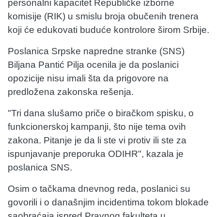
personalni kapacitet Republičke izborne
komisije (RIK) u smislu broja obučenih trenera
koji će edukovati buduće kontrolore širom Srbije.
Poslanica Srpske napredne stranke (SNS)
Biljana Pantić Pilja ocenila je da poslanici
opozicije nisu imali šta da prigovore na
predložena zakonska rešenja.
"Tri dana slušamo priče o biračkom spisku, o
funkcionerskoj kampanji, što nije tema ovih
zakona. Pitanje je da li ste vi protiv ili ste za
ispunjavanje preporuka ODIHR", kazala je
poslanica SNS.
Osim o tačkama dnevnog reda, poslanici su
govorili i o današnjim incidentima tokom blokade
saobraćaja ispred Pravnog fakulteta u