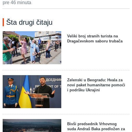
pre 46 minuta
Šta drugi čitaju
Veliki broj stranih turista na
Dragačevskom saboru trubača
Zelenski u Beogradu: Hvala za
novi paket humanitarne pomoći
i podršku Ukrajini
Bivši predsednik Vrhovnog
suda Andraš Baka predložen za