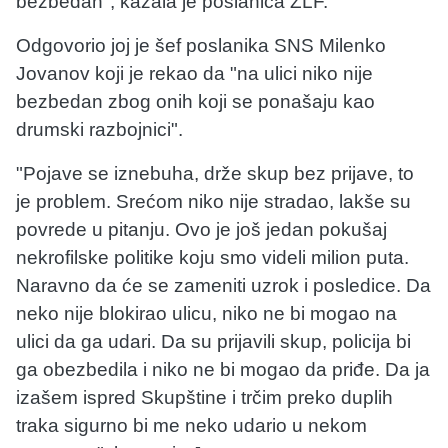
bezbedan", kazala je poslanica ZLF.
Odgovorio joj je šef poslanika SNS Milenko
Jovanov koji je rekao da "na ulici niko nije
bezbedan zbog onih koji se ponašaju kao
drumski razbojnici".
"Pojave se iznebuha, drže skup bez prijave, to
je problem. Srećom niko nije stradao, lakše su
povrede u pitanju. Ovo je još jedan pokušaj
nekrofilske politike koju smo videli milion puta.
Naravno da će se zameniti uzrok i posledice. Da
neko nije blokirao ulicu, niko ne bi mogao na
ulici da ga udari. Da su prijavili skup, policija bi
ga obezbedila i niko ne bi mogao da priđe. Da ja
izašem ispred Skupštine i trčim preko duplih
traka sigurno bi me neko udario u nekom