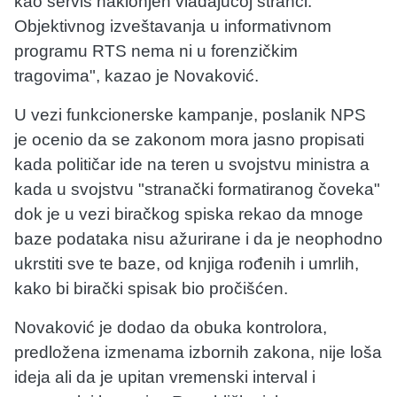
kao servis naklonjen vladajućoj stranci.
Objektivnog izveštavanja u informativnom
programu RTS nema ni u forenzičkim
tragovima", kazao je Novaković.
U vezi funkcionerske kampanje, poslanik NPS
je ocenio da se zakonom mora jasno propisati
kada političar ide na teren u svojstvu ministra a
kada u svojstvu "stranački formatiranog čoveka"
dok je u vezi biračkog spiska rekao da mnoge
baze podataka nisu ažurirane i da je neophodno
ukrstiti sve te baze, od knjiga rođenih i umrlih,
kako bi birački spisak bio pročišćen.
Novaković je dodao da obuka kontrolora,
predložena izmenama izbornih zakona, nije loša
ideja ali da je upitan vremenski interval i