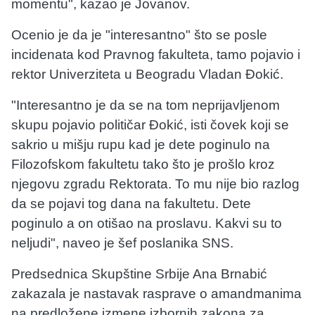
momentu", kazao je Jovanov.
Ocenio je da je "interesantno" što se posle
incidenata kod Pravnog fakulteta, tamo pojavio i
rektor Univerziteta u Beogradu Vladan Đokić.
"Interesantno je da se na tom neprijavljenom
skupu pojavio političar Đokić, isti čovek koji se
sakrio u mišju rupu kad je dete poginulo na
Filozofskom fakultetu tako što je prošlo kroz
njegovu zgradu Rektorata. To mu nije bio razlog
da se pojavi tog dana na fakultetu. Dete
poginulo a on otišao na proslavu. Kakvi su to
neljudi", naveo je šef poslanika SNS.
Predsednica Skupštine Srbije Ana Brnabić
zakazala je nastavak rasprave o amandmanima
na predložene izmene izbornih zakona za