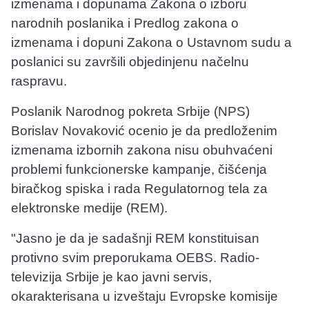
izmenama i dopunama Zakona o izboru
narodnih poslanika i Predlog zakona o
izmenama i dopuni Zakona o Ustavnom sudu a
poslanici su završili objedinjenu načelnu
raspravu.
Poslanik Narodnog pokreta Srbije (NPS)
Borislav Novaković ocenio je da predloženim
izmenama izbornih zakona nisu obuhvaćeni
problemi funkcionerske kampanje, čišćenja
biračkog spiska i rada Regulatornog tela za
elektronske medije (REM).
"Jasno je da je sadašnji REM konstituisan
protivno svim preporukama OEBS. Radio-
televizija Srbije je kao javni servis,
okarakterisana u izveštaju Evropske komisije