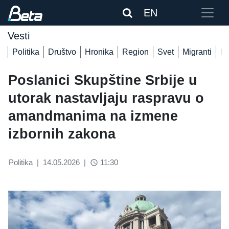
EN
Vesti
Politika
Društvo
Hronika
Region
Svet
Migranti
De
Poslanici Skupštine Srbije u
utorak nastavljaju raspravu o
amandmanima na izmene
izbornih zakona
Politika
|
14.05.2026
|
11:30
access_time