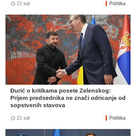
21 sat
Politika
access_time
Đurić o kritikama posete Zelenskog:
Prijem predsednika ne znači odricanje od
sopstvenih stavova
21 sat
Politika
access_time