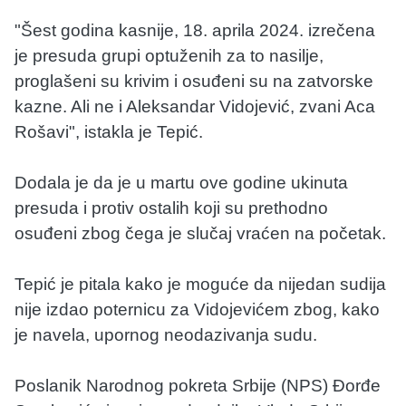
"Šest godina kasnije, 18. aprila 2024. izrečena
je presuda grupi optuženih za to nasilje,
proglašeni su krivim i osuđeni su na zatvorske
kazne. Ali ne i Aleksandar Vidojević, zvani Aca
Rošavi", istakla je Tepić.
Dodala je da je u martu ove godine ukinuta
presuda i protiv ostalih koji su prethodno
osuđeni zbog čega je slučaj vraćen na početak.
Tepić je pitala kako je moguće da nijedan sudija
nije izdao poternicu za Vidojevićem zbog, kako
je navela, upornog neodazivanja sudu.
Poslanik Narodnog pokreta Srbije (NPS) Đorđe