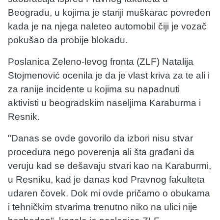
Beogradu, u kojima je stariji muškarac povređen
kada je na njega naleteo automobil čiji je vozač
pokušao da probije blokadu.
Poslanica Zeleno-levog fronta (ZLF) Natalija
Stojmenović ocenila je da je vlast kriva za te ali i
za ranije incidente u kojima su napadnuti
aktivisti u beogradskim naseljima Karaburma i
Resnik.
"Danas se ovde govorilo da izbori nisu stvar
procedura nego poverenja ali šta građani da
veruju kad se dešavaju stvari kao na Karaburmi,
u Resniku, kad je danas kod Pravnog fakulteta
udaren čovek. Dok mi ovde pričamo o obukama
i tehničkim stvarima trenutno niko na ulici nije