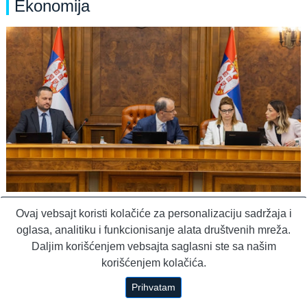
Ekonomija
Pištaljka: Vlada oprostila dug od 1,3 miliona
Ovaj vebsajt koristi kolačiće za personalizaciju sadržaja i
evra JRB-u, oni uplatili 1,7 miliona fondu Vista
oglasa, analitiku i funkcionisanje alata društvenih mreža.
rika
Daljim korišćenjem vebsajta saglasni ste sa našim
pre 36 minuta
korišćenjem kolačića.
Prihvatam
Fudbal