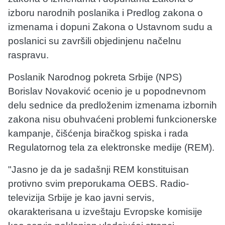
izboru narodnih poslanika i Predlog zakona o
izmenama i dopuni Zakona o Ustavnom sudu a
poslanici su završili objedinjenu načelnu
raspravu.
Poslanik Narodnog pokreta Srbije (NPS)
Borislav Novaković ocenio je u popodnevnom
delu sednice da predloženim izmenama izbornih
zakona nisu obuhvaćeni problemi funkcionerske
kampanje, čišćenja biračkog spiska i rada
Regulatornog tela za elektronske medije (REM).
"Jasno je da je sadašnji REM konstituisan
protivno svim preporukama OEBS. Radio-
televizija Srbije je kao javni servis,
okarakterisana u izveštaju Evropske komisije