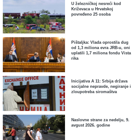
U železničkoj nesreći kod
Križevaca u Hrvatskoj
povređeno 25 osoba
Pištaljka: Vlada oprostila dug
od 1,3 miliona evra JRB-u, oni
uplatili 1,7 miliona fondu Vista
rika
Inicijativa A 11: Srbija država
socijalne nepravde, negiranje i
zloupotreba siromaštva
Naslovne strane za nedelju, 9.
avgust 2026. godine