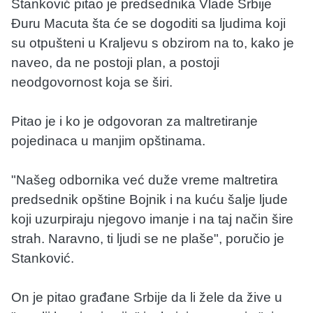
Stanković pitao je predsednika Vlade Srbije
Đuru Macuta šta će se dogoditi sa ljudima koji
su otpušteni u Kraljevu s obzirom na to, kako je
naveo, da ne postoji plan, a postoji
neodgovornost koja se širi.
Pitao je i ko je odgovoran za maltretiranje
pojedinaca u manjim opštinama.
"Našeg odbornika već duže vreme maltretira
predsednik opštine Bojnik i na kuću šalje ljude
koji uzurpiraju njegovo imanje i na taj način šire
strah. Naravno, ti ljudi se ne plaše", poručio je
Stanković.
On je pitao građane Srbije da li žele da žive u