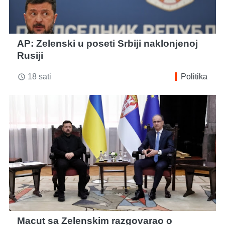
AP: Zelenski u poseti Srbiji naklonjenoj
Rusiji
18 sati
Politika
access_time
Macut sa Zelenskim razgovarao o