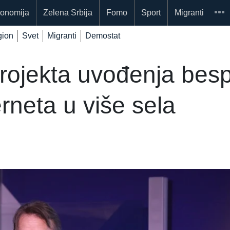
onomija
Zelena Srbija
Fomo
Sport
Migranti
ion
Svet
Migranti
Demostat
projekta uvođenja bes
terneta u više sela