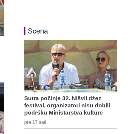
Scena
Sutra počinje 32. Nišvil džez
festival, organizatori nisu dobili
podršku Ministarstva kulture
pre 17 sati