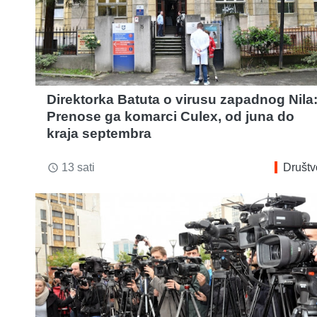
Direktorka Batuta o virusu zapadnog Nila
Prenose ga komarci Culex, od juna do
kraja septembra
13 sati
Društv
access_time