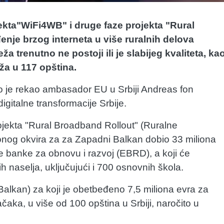
ojekta"WiFi4WB" i druge faze projekta "Rural
nje brzog interneta u više ruralnih delova
 trenutno ne postoji ili je slabijeg kvaliteta, ka
eža u 117 opština.
ko je rekao ambasador EU u Srbiji Andreas fon
gitalne transformacije Srbije.
ojekta "Rural Broadband Rollout" (Ruralne
icionog okvira za za Zapadni Balkan dobio 33 miliona
e banke za obnovu i razvoj (EBRD), a koji će
ih naselja, uključujući i 700 osnovnih škola.
Balkan) za koji je obetbeđeno 7,5 miliona evra za
tačaka, u više od 100 opština u Srbiji, naročito u