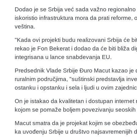
Dodao je se Srbija već sada važno regionalno IT
iskoristio infrastruktura mora da prati reforme, 
veština.
"Kada ovi projekti budu realizovani Srbija će b
rekao je Fon Bekerat i dodao da će biti bliža d
integrisana u lance snabdevanja EU.
Predsednik Vlade Srbije Đuro Macut kazao je 
ruralnim područjima, "suštinski predstavlja inve
ostanku i opstanku i sela i ljudi u ovim zajedni
On je istakao da kvalitetan i dostupan internet n
kojom se pomaže boljem povezivanju seoskih ek
Macut smatra da je projekat kojim se obezbeđuj
ka uvođenju Srbije u društvo najsavremenijih 