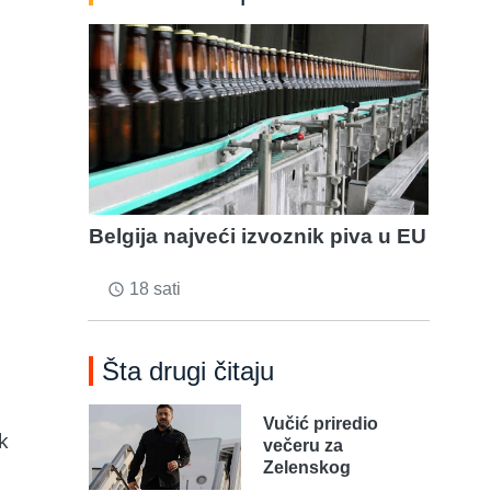
Belgija najveći izvoznik piva u EU
18 sati
access_time
Šta drugi čitaju
Vučić priredio
k
večeru za
Zelenskog