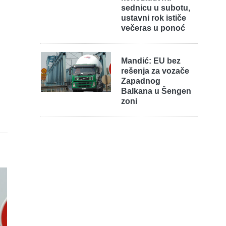
sednicu u subotu,
ustavni rok ističe
večeras u ponoć
Mandić: EU bez
rešenja za vozače
Zapadnog
Balkana u Šengen
zoni