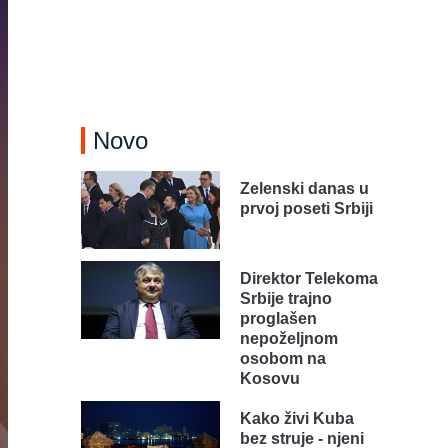
Novo
Zelenski danas u
prvoj poseti Srbiji
Direktor Telekoma
Srbije trajno
proglašen
nepoželjnom
osobom na
Kosovu
Kako živi Kuba
bez struje - njeni