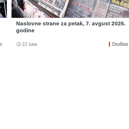
Naslovne strane za petak, 7. avgust 2026.
godine
o
22 sata
Društvo
access_time