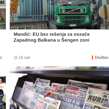
:
Mandić: EU bez rešenja za vozače
Zapadnog Balkana u Šengen zoni
o
16 sati
Društvo
access_time