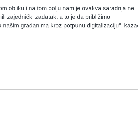
akom obliku i na tom polju nam je ovakva saradnja ne
i zajednički zadatak, a to je da približimo
ou našim građanima kroz potpunu digitalizaciju", kaza