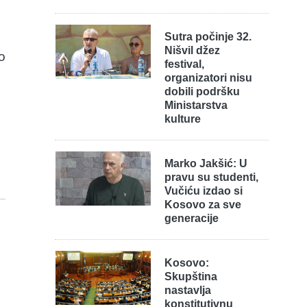
Sutra počinje 32.
Nišvil džez
o
festival,
organizatori nisu
dobili podršku
Ministarstva
kulture
Marko Jakšić: U
pravu su studenti,
Vučiću izdao si
Kosovo za sve
generacije
Kosovo:
Skupština
nastavlja
konstitutivnu