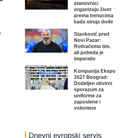
stanovnici
organizuju život
prema trenucima
kada struja dođe
o
Stanković pred
Novi Pazar:
Rotiraćemo tim,
ali pobeda je
imperativ
Kompanija Ekspo
2027 Beograd:
Dodeljen okvirni
sporazum za
uniforme za
zaposlene i
volontere
Dnevni evropski servis