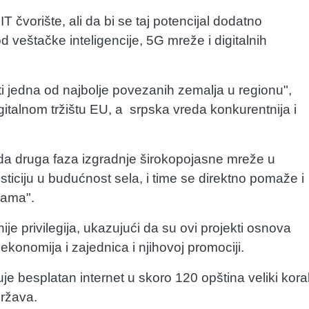
 čvorište, ali da bi se taj potencijal dodatno
od veštačke inteligencije, 5G mreže i digitalnih
iti jedna od najbolje povezanih zemalja u regionu",
igitalnom tržištu EU, a srpska vreda konkurentnija i
da druga faza izgradnje širokopojasne mreže u
sticiju u budućnost sela, i time se direktno pomaže i
cama".
ije privilegija, ukazujući da su ovi projekti osnova
onomija i zajednica i njihovoj promociji.
e besplatan internet u skoro 120 opština veliki kora
država.