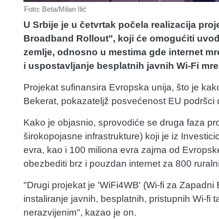
Foto: Beta/Milan Ilić
U Srbije je u četvrtak počela realizacija pr
Broadband Rollout", koji će omogućiti uvođe
zemlje, odnosno u mestima gde internet mreža
i uspostavljanje besplatnih javnih Wi-Fi mr
Projekat sufinansira Evropska unija, što je ka
Bekerat, pokazateljž posvećenost EU podršci di
Kako je objasnio, sprovodiće se druga faza pr
širokopojasne infrastrukture) koji je iz Invest
evra, kao i 100 miliona evra zajma od Evropsk
obezbediti brz i pouzdan internet za 800 ruraln
"Drugi projekat je 'WiFi4WB' (Wi-fi za Zapadni 
instaliranje javnih, besplatnih, pristupnih Wi-fi 
nerazvijenim", kazao je on.