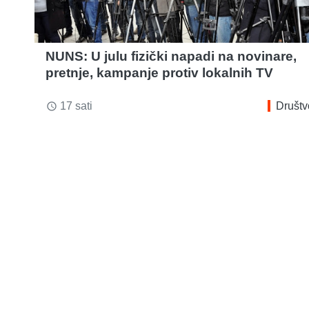
NUNS: U julu fizički napadi na novinare,
pretnje, kampanje protiv lokalnih TV
17 sati
Društv
access_time