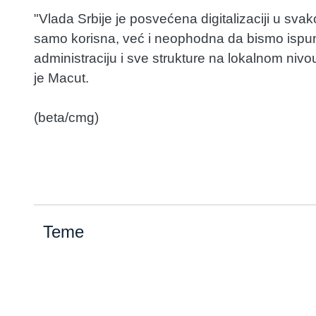
"Vlada Srbije je posvećena digitalizaciji u sv
samo korisna, već i neophodna da bismo ispunil
administraciju i sve strukture na lokalnom niv
je Macut.
(beta/cmg)
Teme