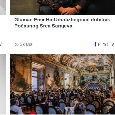
Glumac Emir Hadžihafizbegović dobitnik
Počasnog Srca Sarajeva
V
5 dana
Film i TV
access_time