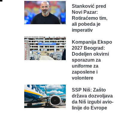
Stanković pred
Novi Pazar:
Rotiraćemo tim,
ali pobeda je
imperativ
Kompanija Ekspo
2027 Beograd:
Dodeljen okvirni
sporazum za
uniforme za
zaposlene i
volontere
SSP Niš: Zašto
država dozvoljava
da Niš izgubi avio-
linije do Evrope