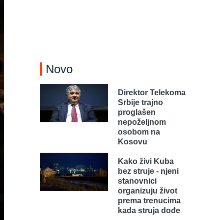
Novo
Direktor Telekoma
Srbije trajno
proglašen
nepoželjnom
osobom na
Kosovu
Kako živi Kuba
bez struje - njeni
stanovnici
organizuju život
prema trenucima
kada struja dođe