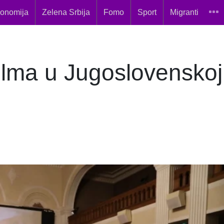
onomija
Zelena Srbija
Fomo
Sport
Migranti
ilma u Jugoslovenskoj 