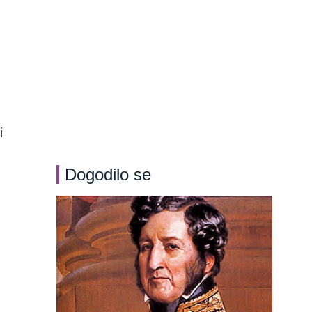
i
Dogodilo se
h