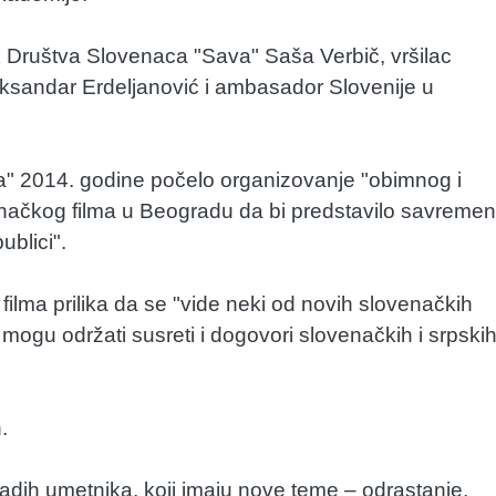
k Društva Slovenaca "Sava" Saša Verbič, vršilac
eksandar Erdeljanović i ambasador Slovenije u
va" 2014. godine počelo organizovanje "obimnog i
ačkog filma u Beogradu da bi predstavilo savremen
ublici".
filma prilika da se "vide neki od novih slovenačkih
se mogu održati susreti i dogovori slovenačkih i srpski
.
dih umetnika, koji imaju nove teme – odrastanje,