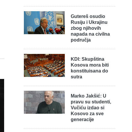
Gutereš osudio
Rusiju i Ukrajinu
zbog njihovih
napada na civilna
područja
KDI: Skupština
Kosova mora biti
konstituisana do
sutra
Marko Jakšić: U
pravu su studenti,
Vučiću izdao si
Kosovo za sve
generacije