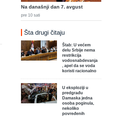
Na današnji dan 7. avgust
pre 10 sati
Šta drugi čitaju
Štab: U većem
delu Srbije nema
restrikcija
vodosnabdevanja
, apel da se voda
koristi racionalno
U eksploziji u
predgrađu
Damaska jedna
osoba poginula,
nekoliko
povređenih