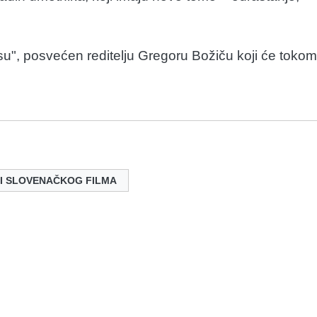
usu", posvećen reditelju Gregoru Božiču koji će tokom
I SLOVENAČKOG FILMA