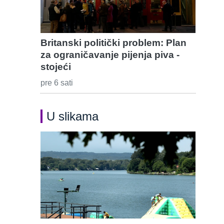
Britanski politički problem: Plan
za ograničavanje pijenja piva -
stojeći
pre 6 sati
U slikama