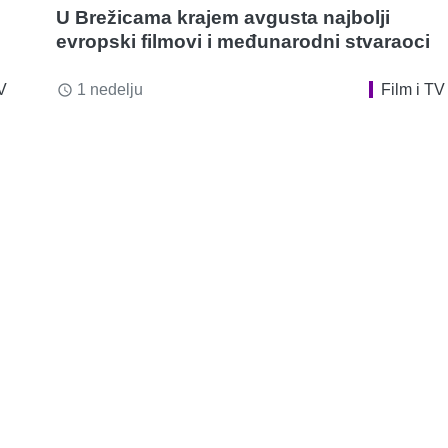
U Brežicama krajem avgusta najbolji
evropski filmovi i međunarodni stvaraoci
V
1 nedelju
Film i TV
access_time