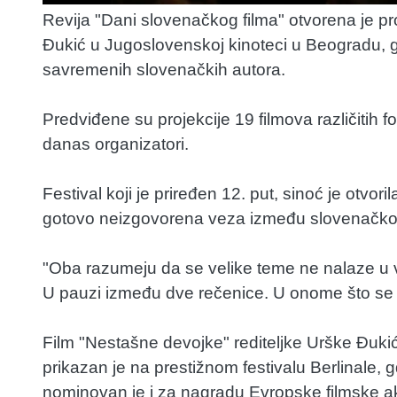
Revija "Dani slovenačkog filma" otvorena je pr
Đukić u Jugoslovenskoj kinoteci u Beogradu, gd
savremenih slovenačkih autora.
Predviđene su projekcije 19 filmova različitih f
danas organizatori.
Festival koji je priređen 12. put, sinoć je otvori
gotovo neizgovorena veza između slovenačkog 
"Oba razumeju da se velike teme ne nalaze u v
U pauzi između dve rečenice. U onome što se p
Film "Nestašne devojke" rediteljke Urške Đukić
prikazan je na prestižnom festivalu Berlinale, 
nominovan je i za nagradu Evropske filmske a