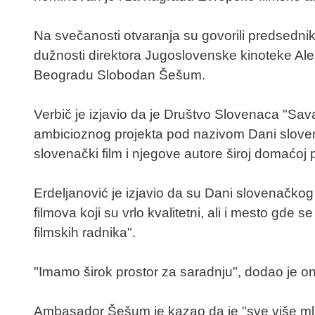
Na svečanosti otvaranja su govorili predsedni
dužnosti direktora Jugoslovenske kinoteke Al
Beogradu Slobodan Šešum.
Verbič je izjavio da je Društvo Slovenaca "Sa
ambicioznog projekta pod nazivom Dani sloven
slovenački film i njegove autore široj domaćoj p
Erdeljanović je izjavio da su Dani slovenačkog 
filmova koji su vrlo kvalitetni, ali i mesto gde 
filmskih radnika".
"Imamo širok prostor za saradnju", dodao je on
Ambasador Šešum je kazao da je "sve više mla