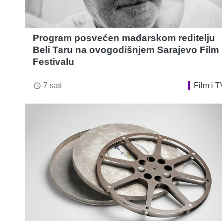
Program posvećen mađarskom reditelju
Beli Taru na ovogodišnjem Sarajevo Film
Festivalu
7 sati
Film i T
access_time