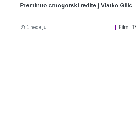
Preminuo crnogorski reditelj Vlatko Gilić
1 nedelju
Film i T
access_time