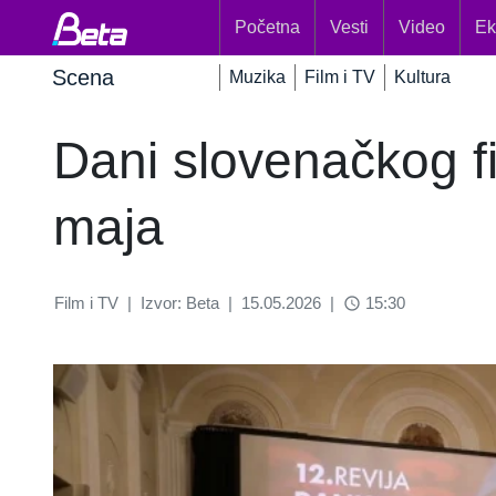
Početna
Vesti
Video
Ek
Scena
Muzika
Film i TV
Kultura
Dani slovenačkog f
maja
Film i TV
|
Izvor: Beta
|
15.05.2026
|
15:30
access_time