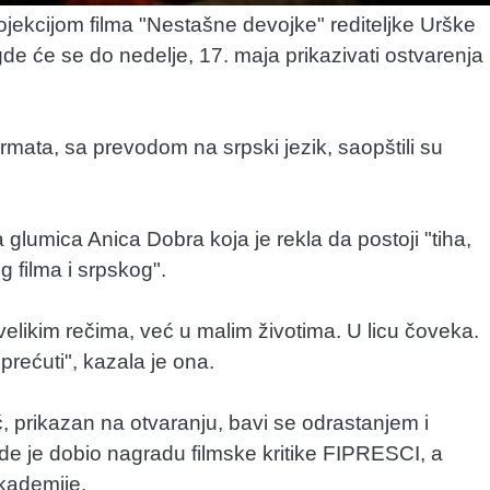
ojekcijom filma "Nestašne devojke" rediteljke Urške
e će se do nedelje, 17. maja prikazivati ostvarenja
ormata, sa prevodom na srpski jezik, saopštili su
la glumica Anica Dobra koja je rekla da postoji "tiha,
filma i srpskog".
elikim rečima, već u malim životima. U licu čoveka.
rećuti", kazala je ona.
, prikazan na otvaranju, bavi se odrastanjem i
gde je dobio nagradu filmske kritike FIPRESCI, a
kademije.