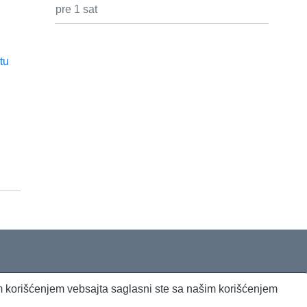
pre 1 sat
jim korišćenjem vebsajta saglasni ste sa našim korišćenjem
Beta Briefing
Dnevni evropski servis
Radio Sto plus