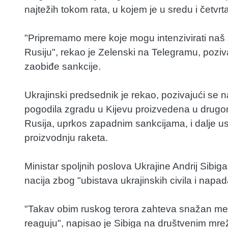
najtežih tokom rata, u kojem je u sredu i četvrt
"Pripremamo mere koje mogu intenzivirati naš z
Rusiju", rekao je Zelenski na Telegramu, poz
zaobiđe sankcije.
Ukrajinski predsednik je rekao, pozivajući se n
pogodila zgradu u Kijevu proizvedena u drugom
Rusija, uprkos zapadnim sankcijama, i dalje 
proizvodnju raketa.
Ministar spoljnih poslova Ukrajine Andrij Sibig
nacija zbog "ubistava ukrajinskih civila i napa
"Takav obim ruskog terora zahteva snažan me
reaguju", napisao je Sibiga na društvenim mr