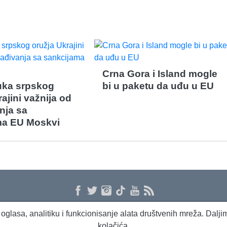
Crna Gora i Island mogle
ruka srpskog
bi u paketu da uđu u EU
ajini važnija od
nja sa
ma EU Moskvi
 i oglasa, analitiku i funkcionisanje alata društvenih mreža. Dal
kolačića.