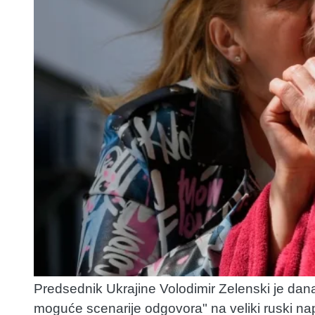
Predsednik Ukrajine Volodimir Zelenski je danas
moguće scenarije odgovora" na veliki ruski na