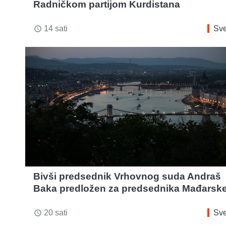
Radničkom partijom Kurdistana
14 sati
Sve
access_time
Bivši predsednik Vrhovnog suda Andraš
Baka predložen za predsednika Mađarsk
20 sati
Sve
access_time