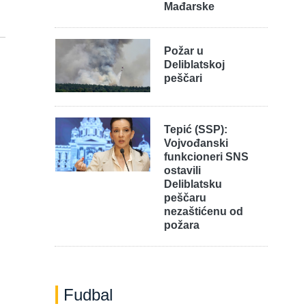
Mađarske
Požar u
Deliblatskoj
peščari
Tepić (SSP):
Vojvođanski
funkcioneri SNS
ostavili
Deliblatsku
peščaru
nezaštićenu od
požara
Fudbal