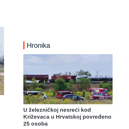
Hronika
U železničkoj nesreći kod
Križevaca u Hrvatskoj povređeno
25 osoba