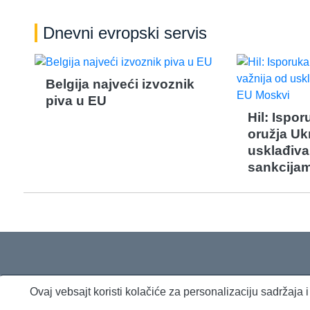
Dnevni evropski servis
Belgija najveći izvoznik
piva u EU
Hil: Ispo
oružja Ukr
usklađiva
sankcija
Ovaj vebsajt koristi kolačiće za personalizaciju sadržaja
O nama
Proizvodi i usluge
Politika privatnosti
Kontakt
RSS