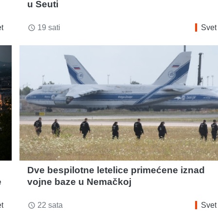
u Seuti
t
19 sati
Svet
access_time
Dve bespilotne letelice primećene iznad
e
vojne baze u Nemačkoj
t
22 sata
Svet
access_time