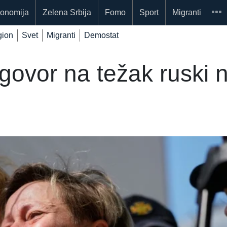
onomija
Zelena Srbija
Fomo
Sport
Migranti
ion
Svet
Migranti
Demostat
govor na težak ruski 