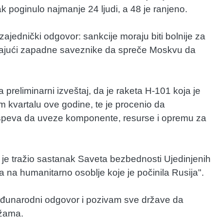
ak poginulo najmanje 24 ljudi, a 48 je ranjeno.
ajednički odgovor: sankcije moraju biti bolnije za
ivajući zapadne saveznike da spreče Moskvu da
a preliminarni izveštaj, da je raketa H-101 koja je
 kvartalu ove godine, te je procenio da
uspeva da uveze komponente, resurse i opremu za
a je tražio sastanak Saveta bezbednosti Ujedinjenih
da na humanitarno osoblje koje je počinila Rusija".
đunarodni odgovor i pozivam sve države da
ežama.