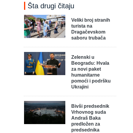
Šta drugi čitaju
Veliki broj stranih
turista na
Dragačevskom
saboru trubača
Zelenski u
Beogradu: Hvala
za novi paket
humanitarne
pomoći i podršku
Ukrajini
Bivši predsednik
Vrhovnog suda
Andraš Baka
predložen za
predsednika