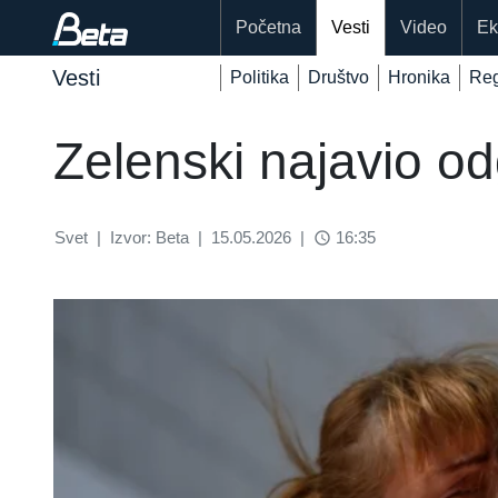
Početna
Vesti
Video
Ek
Vesti
Politika
Društvo
Hronika
Reg
Zelenski najavio od
Svet
|
Izvor: Beta
|
15.05.2026
|
16:35
access_time