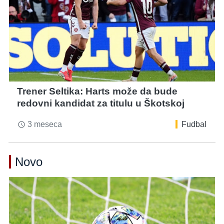
Trener Seltika: Harts može da bude
redovni kandidat za titulu u Škotskoj
3 meseca
Fudbal
access_time
Novo