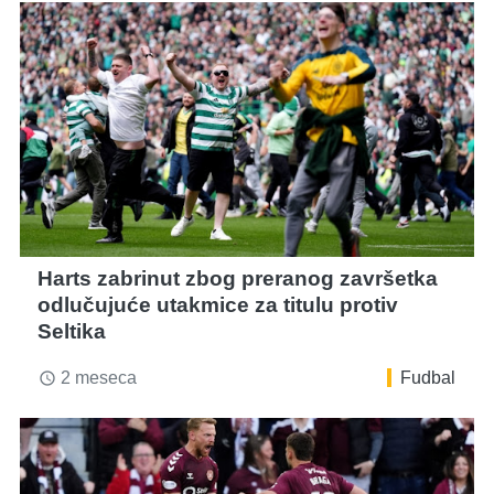
Harts zabrinut zbog preranog završetka
odlučujuće utakmice za titulu protiv
Seltika
2 meseca
Fudbal
access_time