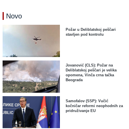
Novo
Požar u Deliblatskoj peščari
stavljen pod kontrolu
Jovanović (CLS): Požar na
Deliblatskoj peščari je velika
opomena, Vinča crna tačka
Beograda
Samofalov (SSP): Vučić
kočničar reformi neophodnih za
pridruživanje EU