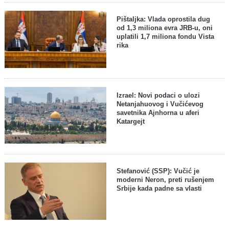
Pištaljka: Vlada oprostila dug
od 1,3 miliona evra JRB-u, oni
uplatili 1,7 miliona fondu Vista
rika
Izrael: Novi podaci o ulozi
Netanjahuovog i Vučićevog
savetnika Ajnhorna u aferi
Katargejt
Stefanović (SSP): Vučić je
moderni Neron, preti rušenjem
Srbije kada padne sa vlasti