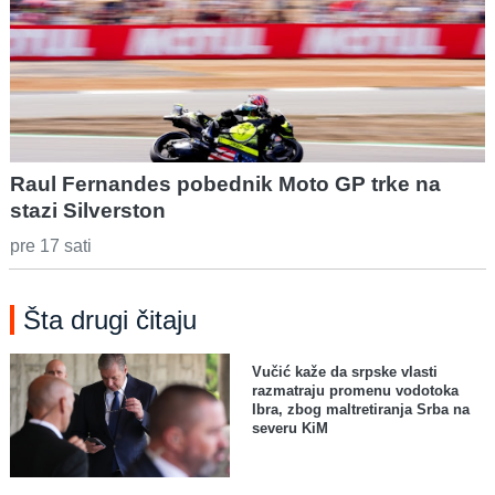
Raul Fernandes pobednik Moto GP trke na
stazi Silverston
pre 17 sati
Šta drugi čitaju
Vučić kaže da srpske vlasti
razmatraju promenu vodotoka
Ibra, zbog maltretiranja Srba na
severu KiM