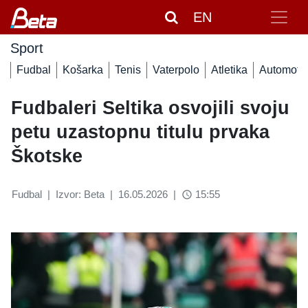
EN
Sport
Fudbal
Košarka
Tenis
Vaterpolo
Atletika
Automoto
Fudbaleri Seltika osvojili svoju
petu uzastopnu titulu prvaka
Škotske
Fudbal
|
Izvor: Beta
|
16.05.2026
|
15:55
access_time