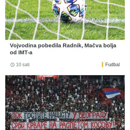
Vojvodina pobedila Radnik, Mačva bolja
od IMT-a
10 sati
Fudbal
access_time