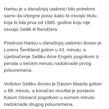
Hartsu je u današnjoj utakmici bilo potrebno
samo da izbegne poraz kako bi osvojio titulu,
koja bi bila prva od 1985. godine koju nije
osvojio Seltik ili Rendžers.
Prednost Hartsu u današnjoj utakmici doneo je
Lorens Šenkland golom u 43. minutu, a
izjednačenje Seltiku Arne Engels pogotkom iz
penala u trećem minutu nadoknade prvog
poluvremena.
Vođstvo Seltiku doneo je Daizen Maeda golom
u 88. minutu, a konačan rezultat je postavio
Kalum Osmand pogotkom u osmom minutu
nadoknade drugog poluvremena.