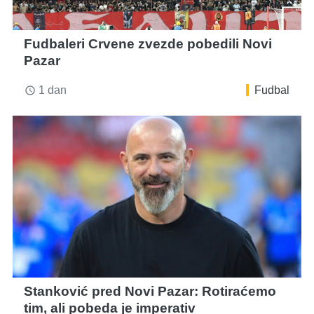
Fudbaleri Crvene zvezde pobedili Novi
Pazar
1 dan
Fudbal
access_time
Stanković pred Novi Pazar: Rotiraćemo
tim, ali pobeda je imperativ