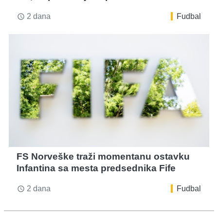
2 dana
Fudbal
access_time
FS Norveške traži momentanu ostavku
Infantina sa mesta predsednika Fife
2 dana
Fudbal
access_time