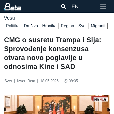
EN
Vesti
Politika
Društvo
Hronika
Region
Svet
Migranti
De
CMG o susretu Trampa i Sija:
Sprovođenje konsenzusa
otvara novo poglavlje u
odnosima Kine i SAD
Svet
|
Izvor: Beta
|
18.05.2026
|
09:05
access_time