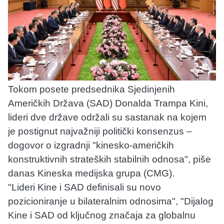
Tokom posete predsednika Sjedinjenih
Američkih Država (SAD) Donalda Trampa Kini,
lideri dve države održali su sastanak na kojem
je postignut najvažniji politički konsenzus –
dogovor o izgradnji "kinesko-američkih
konstruktivnih strateških stabilnih odnosa", piše
danas Kineska medijska grupa (CMG).
"Lideri Kine i SAD definisali su novo
pozicioniranje u bilateralnim odnosima", "Dijalog
Kine i SAD od ključnog značaja za globalnu