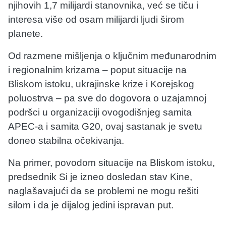
njihovih 1,7 milijardi stanovnika, već se tiču i
interesa više od osam milijardi ljudi širom
planete.
Od razmene mišljenja o ključnim međunarodnim
i regionalnim krizama – poput situacije na
Bliskom istoku, ukrajinske krize i Korejskog
poluostrva – pa sve do dogovora o uzajamnoj
podršci u organizaciji ovogodišnjeg samita
APEC-a i samita G20, ovaj sastanak je svetu
doneo stabilna očekivanja.
Na primer, povodom situacije na Bliskom istoku,
predsednik Si je izneo dosledan stav Kine,
naglašavajući da se problemi ne mogu rešiti
silom i da je dijalog jedini ispravan put.