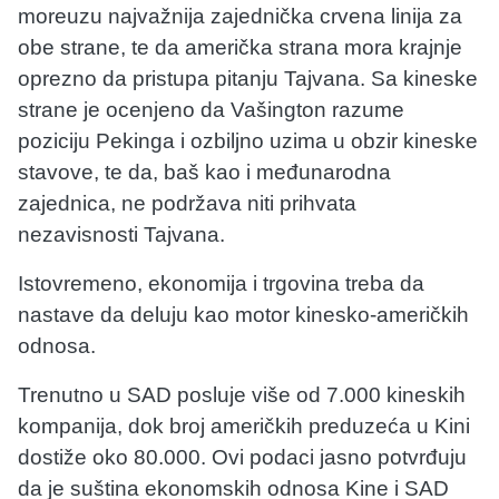
moreuzu najvažnija zajednička crvena linija za
obe strane, te da američka strana mora krajnje
oprezno da pristupa pitanju Tajvana. Sa kineske
strane je ocenjeno da Vašington razume
poziciju Pekinga i ozbiljno uzima u obzir kineske
stavove, te da, baš kao i međunarodna
zajednica, ne podržava niti prihvata
nezavisnosti Tajvana.
Istovremeno, ekonomija i trgovina treba da
nastave da deluju kao motor kinesko-američkih
odnosa.
Trenutno u SAD posluje više od 7.000 kineskih
kompanija, dok broj američkih preduzeća u Kini
dostiže oko 80.000. Ovi podaci jasno potvrđuju
da je suština ekonomskih odnosa Kine i SAD