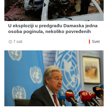
U eksploziji u predgrađu Damaska jedna
osoba poginula, nekoliko povređenih
7 sati
Svet
access_time