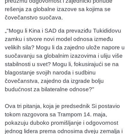
preuzmu odgovornost i zajednički ponude
rešenja za globalne izazove sa kojima se
čovečanstvo suočava.
„"Mogu li Kina i SAD da prevaziđu Tukididovu
zamku i stvore novi model odnosa između
velikih sila? Mogu li da zajedno ulože napore u
suočavanju sa globalnim izazovima i uliju više
stabilnosti u svet? Mogu li, fokusirajući se na
blagostanje svojih naroda i sudbinu
čovečanstva, zajedno da izgrade bolju
budućnost za bilateralne odnose?"
Ova tri pitanja, koja je predsednik Si postavio
tokom razgovora sa Trampom 14. maja,
pokazuju duboko promišljanje i odgovornost
jednog lidera prema odnosima dveju zemalja i