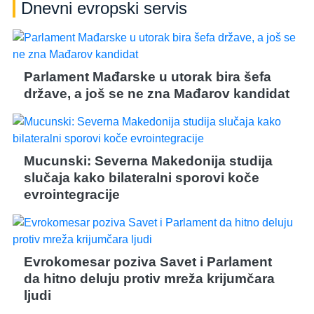
Dnevni evropski servis
Parlament Mađarske u utorak bira šefa
države, a još se ne zna Mađarov kandidat
Mucunski: Severna Makedonija studija
slučaja kako bilateralni sporovi koče
evrointegracije
Evrokomesar poziva Savet i Parlament
da hitno deluju protiv mreža krijumčara
ljudi