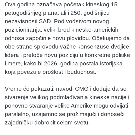
Ova godina označava početak kineskog 15.
petogodišnjeg plana, ali i 250. godišnjicu
nezavisnosti SAD. Pod vođstvom novog
pozicioniranja, veliki brod kinesko-američkih
odnosa započinje novu plovidbu. Očekujemo da
obe strane sprovedu važne konsenzuse dvojice
lidera i pretoče novu poziciju u konkretne politike
i mere, kako bi 2026. godina postala istorijska
koja povezuje prošlost i budućnost.
Vreme će pokazati, navodi CMG i dodaje da se
stvarenje velikog podmlađivanja kineske nacije i
ponovno stvaranje velike Amerike mogu odvijati
paralelno, uzajamno se prožimajući i donoseći
zajedničku dobrobit celom svetu.