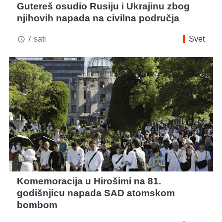
Gutereš osudio Rusiju i Ukrajinu zbog
njihovih napada na civilna područja
7 sati
Svet
access_time
Komemoracija u Hirošimi na 81.
godišnjicu napada SAD atomskom
bombom