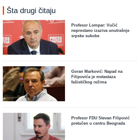
Šta drugi čitaju
Profesor Lompar: Vučić
neprestano izaziva unutrašnje
srpske sukobe
Goran Marković: Napad na
Filipovića je metastaza
fašističkog režima
Profesor FDU Stevan Filipović
pretučen u centru Beograda