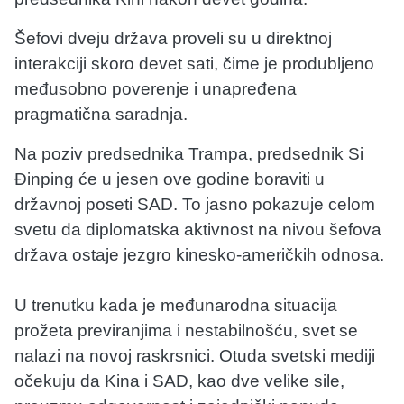
Šefovi dveju država proveli su u direktnoj
interakciji skoro devet sati, čime je produbljeno
međusobno poverenje i unapređena
pragmatična saradnja.
Na poziv predsednika Trampa, predsednik Si
Đinping će u jesen ove godine boraviti u
državnoj poseti SAD. To jasno pokazuje celom
svetu da diplomatska aktivnost na nivou šefova
država ostaje jezgro kinesko-američkih odnosa.
U trenutku kada je međunarodna situacija
prožeta previranjima i nestabilnošću, svet se
nalazi na novoj raskrsnici. Otuda svetski mediji
očekuju da Kina i SAD, kao dve velike sile,