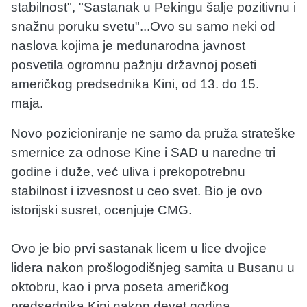
stabilnost", "Sastanak u Pekingu šalje pozitivnu i
snažnu poruku svetu"...Ovo su samo neki od
naslova kojima je međunarodna javnost
posvetila ogromnu pažnju državnoj poseti
američkog predsednika Kini, od 13. do 15.
maja.
Novo pozicioniranje ne samo da pruža strateške
smernice za odnose Kine i SAD u naredne tri
godine i duže, već uliva i prekopotrebnu
stabilnost i izvesnost u ceo svet. Bio je ovo
istorijski susret, ocenjuje CMG.
Ovo je bio prvi sastanak licem u lice dvojice
lidera nakon prošlogodišnjeg samita u Busanu u
oktobru, kao i prva poseta američkog
predsednika Kini nakon devet godina.