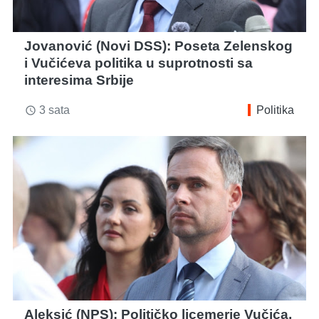
Jovanović (Novi DSS): Poseta Zelenskog
i Vučićeva politika u suprotnosti sa
interesima Srbije
3 sata
Politika
access_time
Aleksić (NPS): Političko licemerje Vučića,