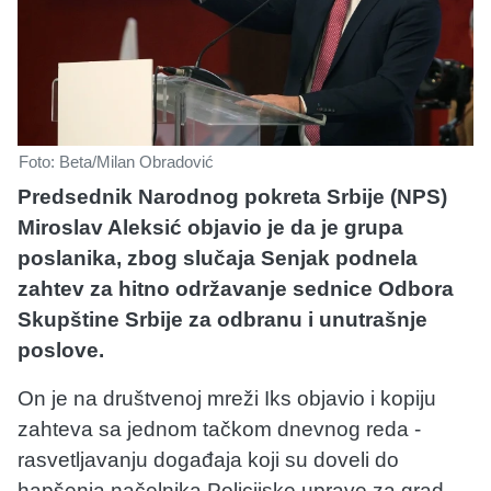
Foto: Beta/Milan Obradović
Predsednik Narodnog pokreta Srbije (NPS)
Miroslav Aleksić objavio je da je grupa
poslanika, zbog slučaja Senjak podnela
zahtev za hitno održavanje sednice Odbora
Skupštine Srbije za odbranu i unutrašnje
poslove.
On je na društvenoj mreži Iks objavio i kopiju
zahteva sa jednom tačkom dnevnog reda -
rasvetljavanju događaja koji su doveli do
hapšenja načelnika Policijske uprave za grad