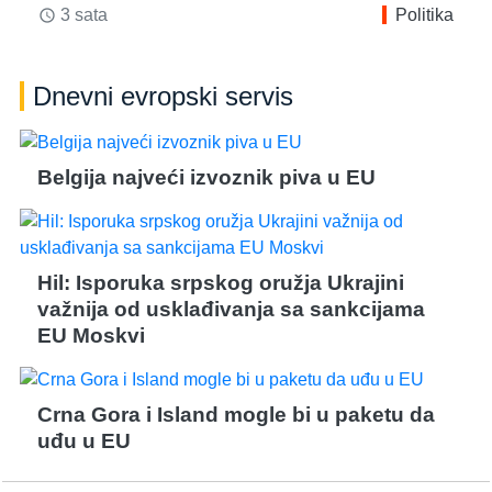
3 sata
Politika
access_time
Dnevni evropski servis
Belgija najveći izvoznik piva u EU
Hil: Isporuka srpskog oružja Ukrajini
važnija od usklađivanja sa sankcijama
EU Moskvi
Crna Gora i Island mogle bi u paketu da
uđu u EU