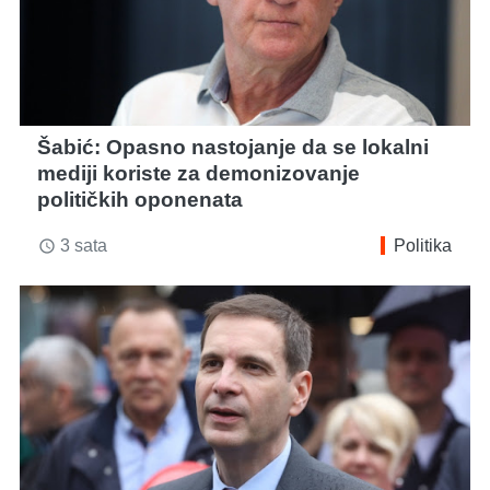
Šabić: Opasno nastojanje da se lokalni
mediji koriste za demonizovanje
političkih oponenata
3 sata
Politika
access_time