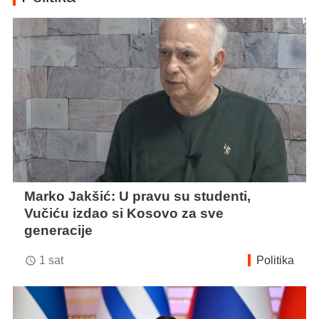
Marko Jakšić: U pravu su studenti,
Vučiću izdao si Kosovo za sve
generacije
1 sat
Politika
access_time