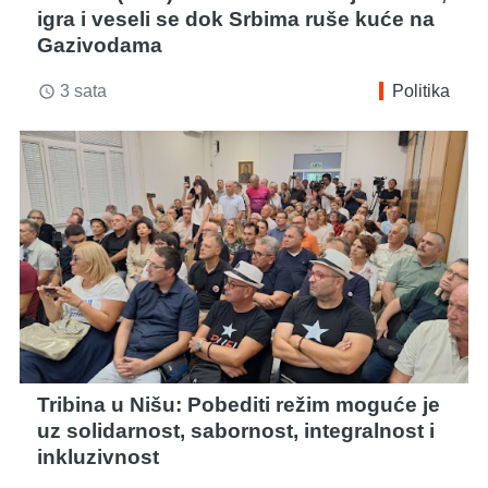
igra i veseli se dok Srbima ruše kuće na
Gazivodama
3 sata
Politika
access_time
Tribina u Nišu: Pobediti režim moguće je
uz solidarnost, sabornost, integralnost i
inkluzivnost