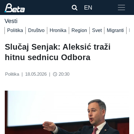
EN
Vesti
Politika
Društvo
Hronika
Region
Svet
Migranti
De
Slučaj Senjak: Aleksić traži
hitnu sednicu Odbora
Politika
|
18.05.2026
|
20:30
access_time