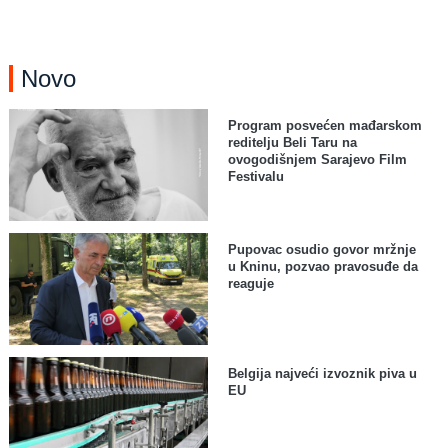
Novo
Program posvećen mađarskom
reditelju Beli Taru na
ovogodišnjem Sarajevo Film
Festivalu
Pupovac osudio govor mržnje
u Kninu, pozvao pravosuđe da
reaguje
Belgija najveći izvoznik piva u
EU