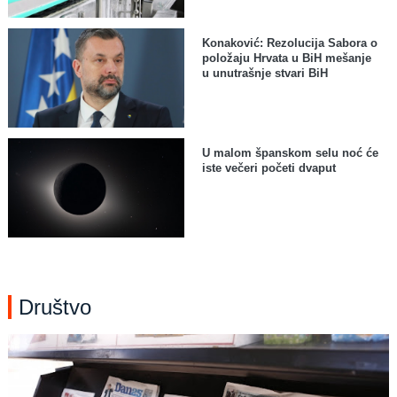
Konaković: Rezolucija Sabora o
položaju Hrvata u BiH mešanje
u unutrašnje stvari BiH
U malom španskom selu noć će
iste večeri početi dvaput
Društvo