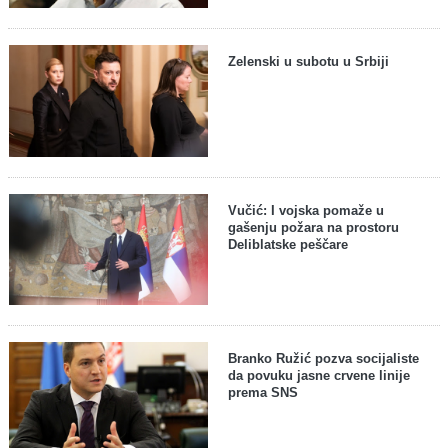
Zelenski u subotu u Srbiji
Vučić: I vojska pomaže u
gašenju požara na prostoru
Deliblatske peščare
Branko Ružić pozva socijaliste
da povuku jasne crvene linije
prema SNS