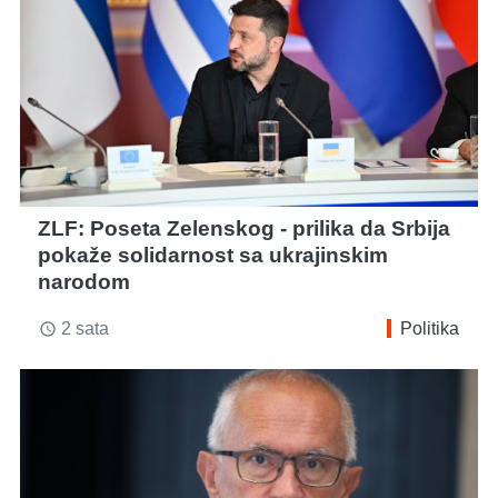
ZLF: Poseta Zelenskog - prilika da Srbija
pokaže solidarnost sa ukrajinskim
narodom
2 sata
Politika
access_time