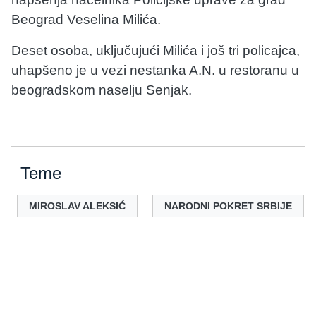
Beograd Veselina Milića.
Deset osoba, uključujući Milića i još tri policajca,
uhapšeno je u vezi nestanka A.N. u restoranu u
beogradskom naselju Senjak.
Teme
MIROSLAV ALEKSIĆ
NARODNI POKRET SRBIJE