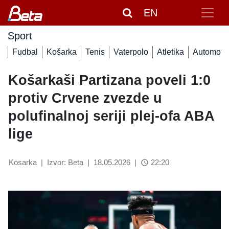
EN
Sport
Fudbal
Košarka
Tenis
Vaterpolo
Atletika
Automoto
Košarkaši Partizana poveli 1:0
protiv Crvene zvezde u
polufinalnoj seriji plej-ofa ABA
lige
Kosarka
|
Izvor: Beta
|
18.05.2026
|
22:20
access_time