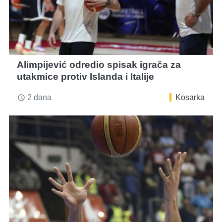
Alimpijević odredio spisak igrača za
utakmice protiv Islanda i Italije
2 dana
Kosarka
access_time