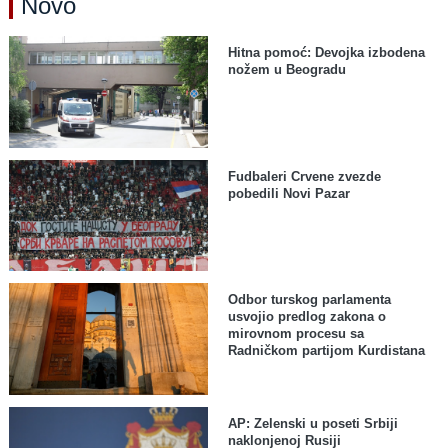
Novo
Hitna pomoć: Devojka izbodena
nožem u Beogradu
Fudbaleri Crvene zvezde
pobedili Novi Pazar
Odbor turskog parlamenta
usvojio predlog zakona o
mirovnom procesu sa
Radničkom partijom Kurdistana
AP: Zelenski u poseti Srbiji
naklonjenoj Rusiji