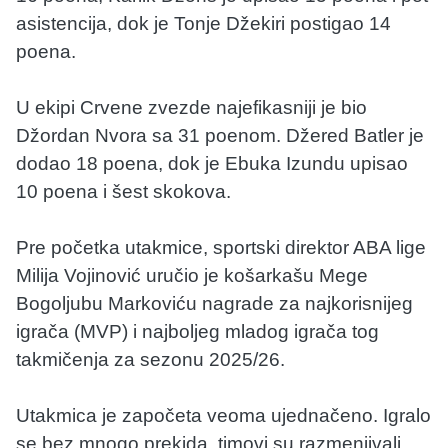
asistencija, dok je Tonje Džekiri postigao 14
poena.
U ekipi Crvene zvezde najefikasniji je bio
Džordan Nvora sa 31 poenom. Džered Batler je
dodao 18 poena, dok je Ebuka Izundu upisao
10 poena i šest skokova.
Pre početka utakmice, sportski direktor ABA lige
Milija Vojinović uručio je košarkašu Mege
Bogoljubu Markoviću nagrade za najkorisnijeg
igrača (MVP) i najboljeg mladog igrača tog
takmičenja za sezonu 2025/26.
Utakmica je započeta veoma ujednačeno. Igralo
se bez mnogo prekida, timovi su razmenjivali