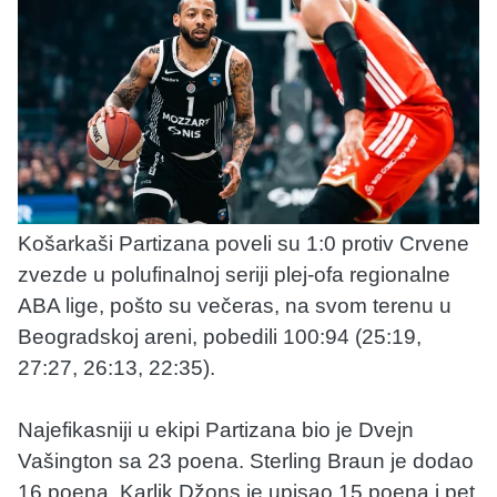
Košarkaši Partizana poveli su 1:0 protiv Crvene
zvezde u polufinalnoj seriji plej-ofa regionalne
ABA lige, pošto su večeras, na svom terenu u
Beogradskoj areni, pobedili 100:94 (25:19,
27:27, 26:13, 22:35).
Najefikasniji u ekipi Partizana bio je Dvejn
Vašington sa 23 poena. Sterling Braun je dodao
16 poena, Karlik Džons je upisao 15 poena i pet