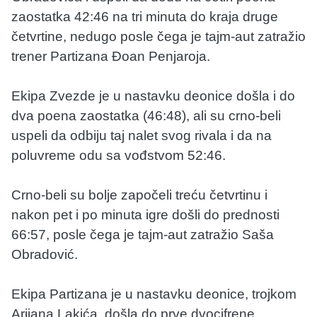
zaostatka 42:46 na tri minuta do kraja druge
četvrtine, nedugo posle čega je tajm-aut zatražio
trener Partizana Đoan Penjaroja.
Ekipa Zvezde je u nastavku deonice došla i do
dva poena zaostatka (46:48), ali su crno-beli
uspeli da odbiju taj nalet svog rivala i da na
poluvreme odu sa vođstvom 52:46.
Crno-beli su bolje započeli treću četvrtinu i
nakon pet i po minuta igre došli do prednosti
66:57, posle čega je tajm-aut zatražio Saša
Obradović.
Ekipa Partizana je u nastavku deonice, trojkom
Arijana Lakića, došla do prve dvocifrene