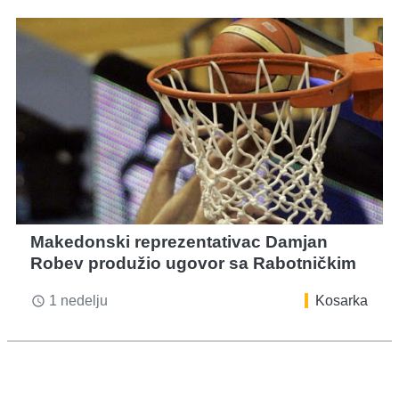
Makedonski reprezentativac Damjan
Robev produžio ugovor sa Rabotničkim
1 nedelju
Kosarka
access_time