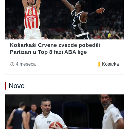
Košarkaši Crvene zvezde pobedili
Partizan u Top 8 fazi ABA lige
4 meseca
Kosarka
access_time
Novo