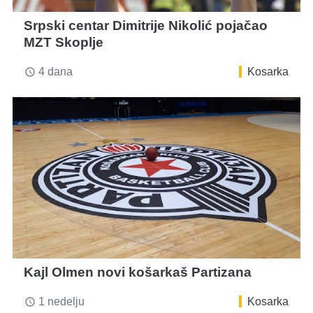
Srpski centar Dimitrije Nikolić pojačao
MZT Skoplje
4 dana
Kosarka
access_time
Kajl Olmen novi košarkaš Partizana
1 nedelju
Kosarka
access_time