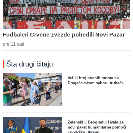
Fudbaleri Crvene zvezde pobedili Novi Pazar
pre 11 sati
Šta drugi čitaju
Veliki broj stranih turista na
Dragačevskom saboru trubača
Zelenski u Beogradu: Hvala za
novi paket humanitarne pomoći
i podršku Ukrajini