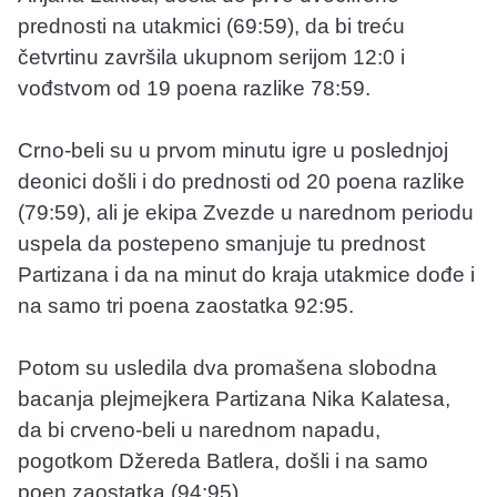
prednosti na utakmici (69:59), da bi treću
četvrtinu završila ukupnom serijom 12:0 i
vođstvom od 19 poena razlike 78:59.
Crno-beli su u prvom minutu igre u poslednjoj
deonici došli i do prednosti od 20 poena razlike
(79:59), ali je ekipa Zvezde u narednom periodu
uspela da postepeno smanjuje tu prednost
Partizana i da na minut do kraja utakmice dođe i
na samo tri poena zaostatka 92:95.
Potom su usledila dva promašena slobodna
bacanja plejmejkera Partizana Nika Kalatesa,
da bi crveno-beli u narednom napadu,
pogotkom Džereda Batlera, došli i na samo
poen zaostatka (94:95).