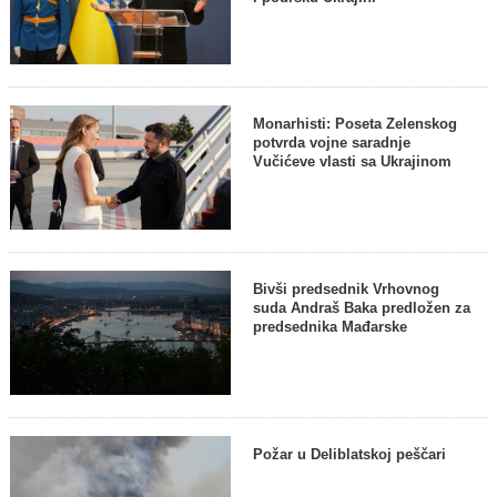
Monarhisti: Poseta Zelenskog
potvrda vojne saradnje
Vučićeve vlasti sa Ukrajinom
Bivši predsednik Vrhovnog
suda Andraš Baka predložen za
predsednika Mađarske
Požar u Deliblatskoj peščari