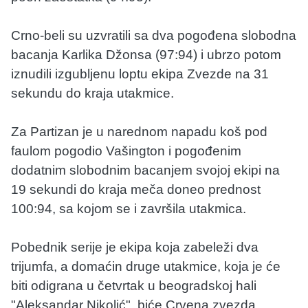
Crno-beli su uzvratili sa dva pogođena slobodna
bacanja Karlika Džonsa (97:94) i ubrzo potom
iznudili izgubljenu loptu ekipa Zvezde na 31
sekundu do kraja utakmice.
Za Partizan je u narednom napadu koš pod
faulom pogodio Vašington i pogođenim
dodatnim slobodnim bacanjem svojoj ekipi na
19 sekundi do kraja meča doneo prednost
100:94, sa kojom se i završila utakmica.
Pobednik serije je ekipa koja zabeleži dva
trijumfa, a domaćin druge utakmice, koja je će
biti odigrana u četvrtak u beogradskoj hali
"Aleksandar Nikolić", biće Crvena zvezda.