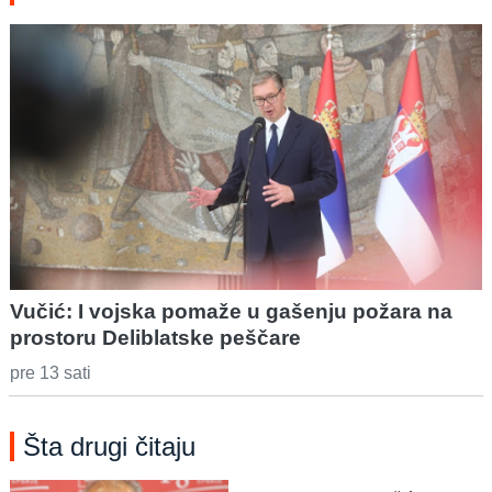
Vučić: I vojska pomaže u gašenju požara na
prostoru Deliblatske peščare
pre 13 sati
Šta drugi čitaju