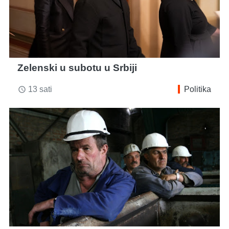
Zelenski u subotu u Srbiji
13 sati
Politika
access_time