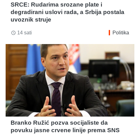
SRCE: Rudarima srozane plate i
degradirani uslovi rada, a Srbija postala
uvoznik struje
14 sati
Politika
access_time
Branko Ružić pozva socijaliste da
povuku jasne crvene linije prema SNS