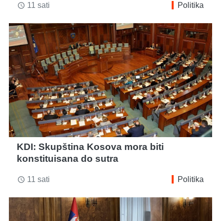
11 sati
Politika
access_time
KDI: Skupština Kosova mora biti
konstituisana do sutra
11 sati
Politika
access_time