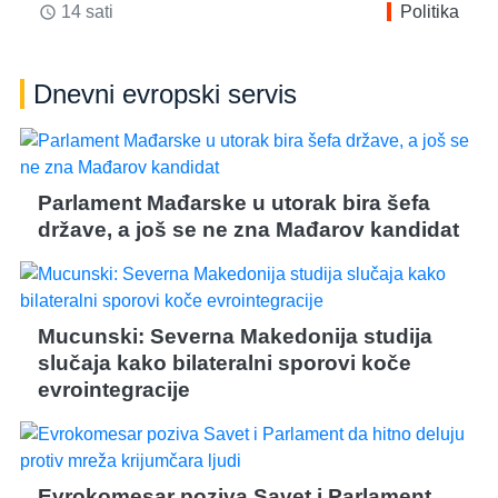
14 sati
Politika
access_time
Dnevni evropski servis
Parlament Mađarske u utorak bira šefa
države, a još se ne zna Mađarov kandidat
Mucunski: Severna Makedonija studija
slučaja kako bilateralni sporovi koče
evrointegracije
Evrokomesar poziva Savet i Parlament