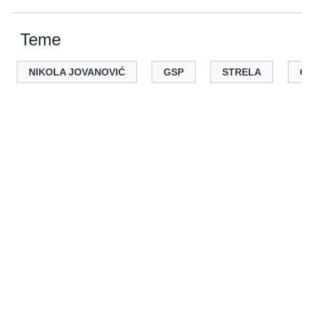
Teme
NIKOLA JOVANOVIĆ
GSP
STRELA
CL