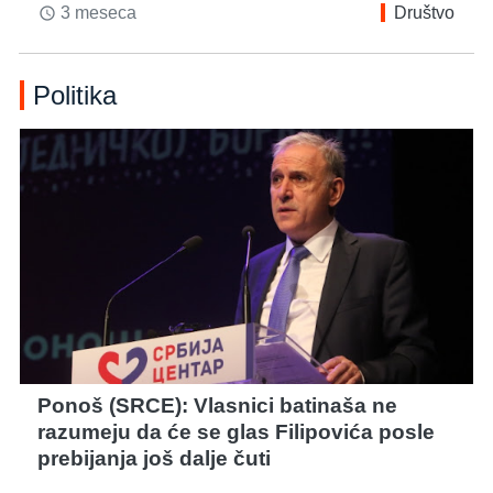
3 meseca
Društvo
access_time
Politika
Ponoš (SRCE): Vlasnici batinaša ne
razumeju da će se glas Filipovića posle
prebijanja još dalje čuti