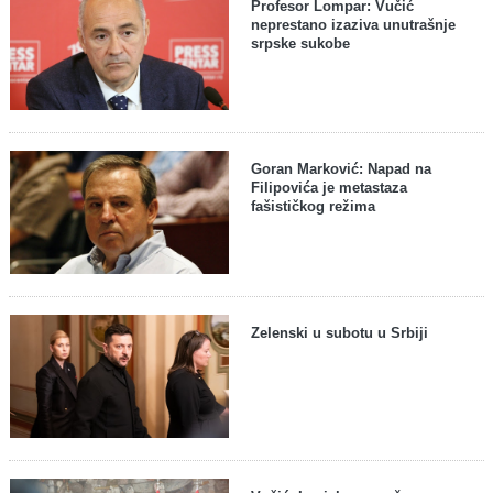
Profesor Lompar: Vučić
neprestano izaziva unutrašnje
srpske sukobe
Goran Marković: Napad na
Filipovića je metastaza
fašističkog režima
Zelenski u subotu u Srbiji