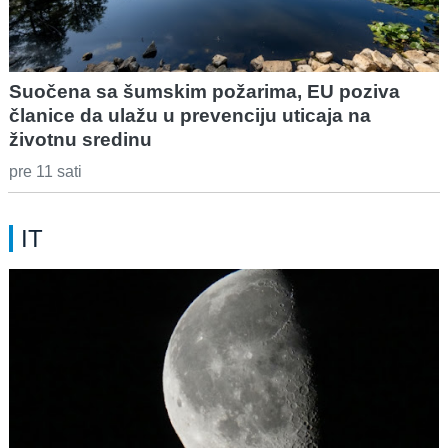
Suočena sa šumskim požarima, EU poziva
članice da ulažu u prevenciju uticaja na
životnu sredinu
pre 11 sati
IT