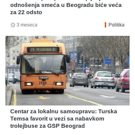
odnošenja smeća u Beogradu biće veća
za 22 odsto
3 meseca
Politika
access_time
Centar za lokalnu samoupravu: Turska
Temsa favorit u vezi sa nabavkom
trolejbuse za GSP Beograd