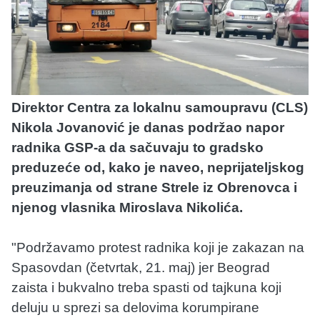
Direktor Centra za lokalnu samoupravu (CLS)
Nikola Jovanović je danas podržao napor
radnika GSP-a da sačuvaju to gradsko
preduzeće od, kako je naveo, neprijateljskog
preuzimanja od strane Strele iz Obrenovca i
njenog vlasnika Miroslava Nikolića.
"Podržavamo protest radnika koji je zakazan na
Spasovdan (četvrtak, 21. maj) jer Beograd
zaista i bukvalno treba spasti od tajkuna koji
deluju u sprezi sa delovima korumpirane