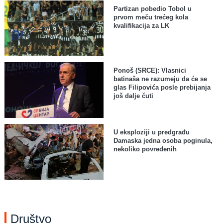
Partizan pobedio Tobol u
prvom meču trećeg kola
kvalifikacija za LK
Ponoš (SRCE): Vlasnici
batinaša ne razumeju da će se
glas Filipovića posle prebijanja
još dalje čuti
U eksploziji u predgrađu
Damaska jedna osoba poginula,
nekoliko povređenih
Društvo