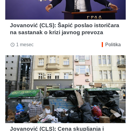
Jovanović (CLS): Šapić poslao istoričara
na sastanak o krizi javnog prevoza
1 mesec
Politika
access_time
Jovanović (CLS): Cena skupljanja i