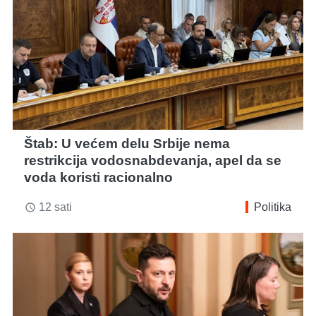
Štab: U većem delu Srbije nema
restrikcija vodosnabdevanja, apel da se
voda koristi racionalno
12 sati
Politika
access_time