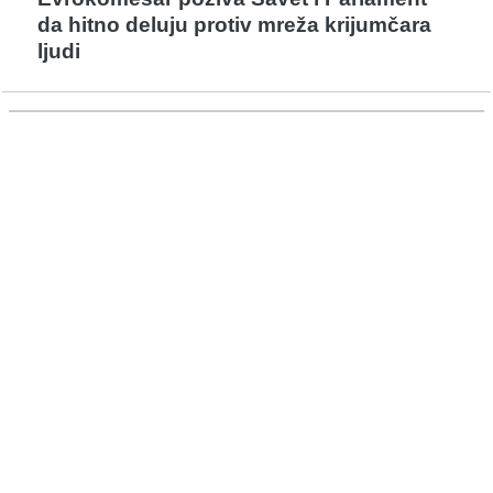
da hitno deluju protiv mreža krijumčara
ljudi