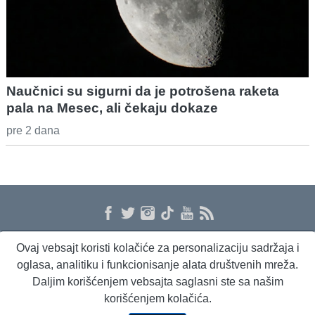
Naučnici su sigurni da je potrošena raketa
pala na Mesec, ali čekaju dokaze
pre 2 dana
Ovaj vebsajt koristi kolačiće za personalizaciju sadržaja i
O nama
Proizvodi i usluge
Politika privatnosti
Kontakt
RSS
oglasa, analitiku i funkcionisanje alata društvenih mreža.
Daljim korišćenjem vebsajta saglasni ste sa našim
korišćenjem kolačića.
Beta Briefing
Dnevni evropski servis
Radio Sto plus