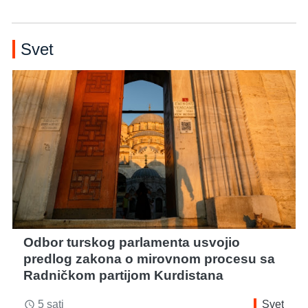
Svet
Odbor turskog parlamenta usvojio
predlog zakona o mirovnom procesu sa
Radničkom partijom Kurdistana
5 sati
Svet
access_time