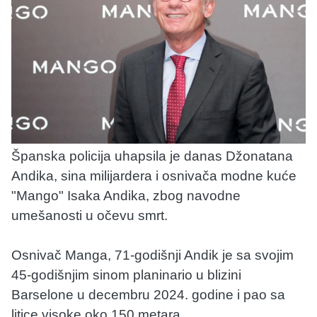
Španska policija uhapsila je danas Džonatana
Andika, sina milijardera i osnivača modne kuće
"Mango" Isaka Andika, zbog navodne
umešanosti u očevu smrt.
Osnivač Manga, 71-godišnji Andik je sa svojim
45-godišnjim sinom planinario u blizini
Barselone u decembru 2024. godine i pao sa
litice visoke oko 150 metara.