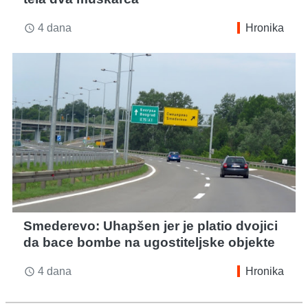
4 dana
Hronika
access_time
Smederevo: Uhapšen jer je platio dvojici
da bace bombe na ugostiteljske objekte
4 dana
Hronika
access_time