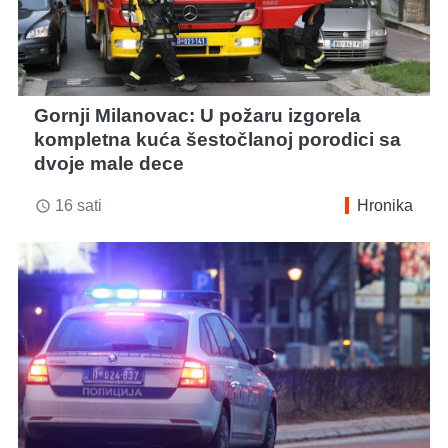
Gornji Milanovac: U požaru izgorela
kompletna kuća šestočlanoj porodici sa
dvoje male dece
16 sati
Hronika
access_time